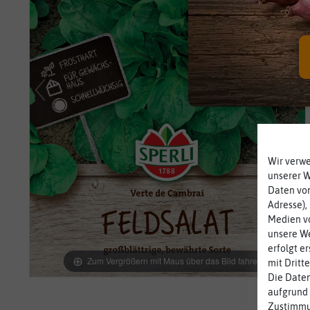
Wir verw
unserer 
Daten von
Adresse),
Medien vo
unsere We
erfolgt e
Zum Vergrößern mit Maus über das Bild fahren
mit Dritt
Die Daten
aufgrund 
Zustimmun