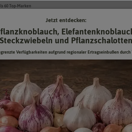
ls 60 Top-Marken
Jetzt entdecken:
Su
flanzknoblauch, Elefantenknoblauc
Steckzwiebeln und Pflanzschalotte
Gartenzubehör
Gründünger & -düngung
Pflanzgut
Keimspros
egrenzte Verfügbarkeiten aufgrund regionaler Ertragseinbußen durch 
nzel) Verte de Cambrai
Feldsalat (Rapunzel) Verte de Cambrai
Frostharter und schmackhafter Salat, großblättrig und ertragreich
Hersteller:
Sperli-Samen
Artikelnummer:
82707
EAN:
4001523827071