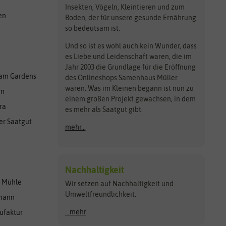
Insekten, Vögeln, Kleintieren und zum
en
Boden, der für unsere gesunde Ernährung
so bedeutsam ist.
Und so ist es wohl auch kein Wunder, dass
es Liebe und Leidenschaft waren, die im
Jahr 2003 die Grundlage für die Eröffnung
am Gardens
des Onlineshops Samenhaus Müller
waren. Was im Kleinen begann ist nun zu
en
einem großen Projekt gewachsen, in dem
ra
es mehr als Saatgut gibt.
er Saatgut
mehr...
Nachhaltigkeit
r Mühle
Wir setzen auf Nachhaltigkeit und
Umweltfreundlichkeit.
lmann
...mehr
ufaktur