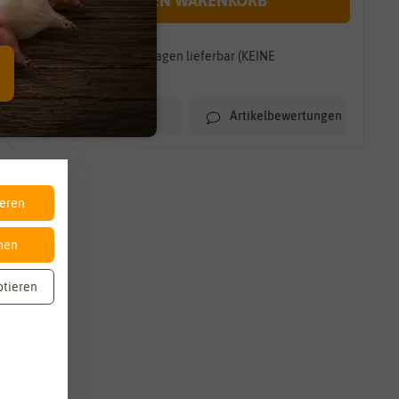
IN DEN WARENKORB
Innerhalb von 7-10 Tagen lieferbar (KEINE
TEILLIEFERUNG)
Artikelbewertungen
Merkliste
ieren
nen
ptieren