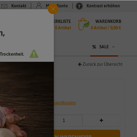
Kontakt
Mein Konto
Kontrast erhöhen
MERKLISTE
WARENKORB
che
0 Artikel
0
Artikel /
0,00 €
h,
n
sen
❤ für Tiere
SALE
Trockenheit.
Zurück zur Übersicht
2,79 €
*
* inkl. 7% MwSt. zzgl.
Versandkosten