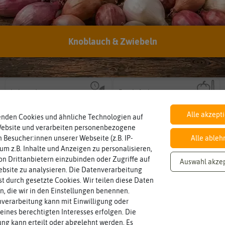
Knoblauch & Zwiebeln
Inhalt
Standort
sonnig, vollsonnig)
Wie viel ist enthalten
Pflanze? (schattig, halbschattig,
ausreichend für ca. 600 Pflanzen
sonnig
Wie viel Licht benötigt die
Lebensdauer
Fruchtfarbe
mehrjährig.
sie nach dem Reifungsprozess hat.
einjährig, zweijährig oder
einjährig
grün
Die Farbe der reifen Frucht, die
Pflanzen werden kategorisiert in:
Alle akzept
enden Cookies und ähnliche Technologien auf
Website und verarbeiten personenbezogene
 Besucher:innen unserer Webseite (z.B. IP-
Alle ableh
 um z.B. Inhalte und Anzeigen zu personalisieren,
n Drittanbietern einzubinden oder Zugriffe auf
Auswahl akze
bsite zu analysieren. Die Datenverarbeitung
rst durch gesetzte Cookies. Wir teilen diese Daten
en, die wir in den Einstellungen benennen.
verarbeitung kann mit Einwilligung oder
eines berechtigten Interesses erfolgen. Die
g kann erteilt oder abgelehnt werden. Es