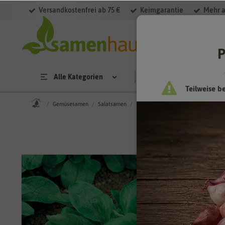
Versandkostenfrei ab 75 €
Keimgarantie
Mehr a
P
Alle Kategorien
Saatgut
Anzucht & 
Teilweise b
Gemüsesamen
Salatsamen
Feldsalatsamen
Feldsalat (Rapu