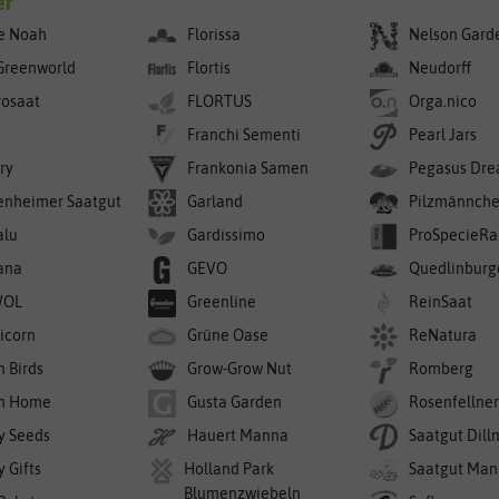
er
e Noah
Florissa
Nelson Gard
Greenworld
Flortis
Neudorff
rosaat
FLORTUS
Orga.nico
Franchi Sementi
Pearl Jars
ry
Frankonia Samen
Pegasus Dre
enheimer Saatgut
Garland
Pilzmännch
alu
Gardissimo
ProSpecieRa
ana
GEVO
Quedlinburg
WOL
Greenline
ReinSaat
icorn
Grüne Oase
ReNatura
n Birds
Grow-Grow Nut
Romberg
n Home
Gusta Garden
Rosenfellne
y Seeds
Hauert Manna
Saatgut Dil
 Gifts
Holland Park
Saatgut Man
Blumenzwiebeln