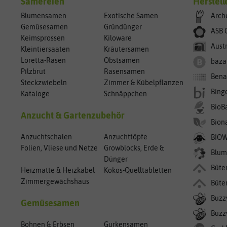
Sämereien
Herstell
Blumensamen
Exotische Samen
Arch
Gemüsesamen
Gründünger
ASB 
Keimsprossen
Kiloware
Aust
Kleintiersaaten
Kräutersamen
Loretta-Rasen
Obstsamen
baza
Pilzbrut
Rasensamen
Bena
Steckzwiebeln
Zimmer & Kübelpflanzen
Bing
Kataloge
Schnäppchen
BioB
Anzucht & Gartenzubehör
Bion
Anzuchtschalen
Anzuchttöpfe
BIO
Folien, Vliese und Netze
Growblocks, Erde &
Blum
Dünger
Bûte
Heizmatte & Heizkabel
Kokos-Quelltabletten
Zimmergewächshaus
Bûte
Buzz
Gemüsesamen
Buzzy
Bohnen & Erbsen
Gurkensamen