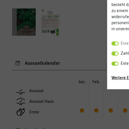
besteht d
zu einem 
widerrufe
personen
in unsere
Esse
Zahl
Aussaatkalender
Exte
Weitere E
Jan.
Feb.
Mär.
Apr.
Aussaat
Aussaat Haus
Ernte