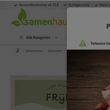
Versandkostenfrei ab 75 €
Keimgarantie
Mehr a
P
Alle Kategorien
Saatgut
Anzucht & 
Teilweise b
Gemüsesamen
Salatsamen
Feldsalatsamen
Fryd BIO Feldsa