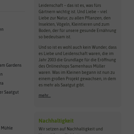
Leidenschaft – das ist es, was fürs
Gärtnern wichtig ist. Und Liebe – viel
Liebe zur Natur, zu allen Pflanzen, den
Insekten, Vögeln, Kleintieren und zum
en
Boden, der für unsere gesunde Ernährung
so bedeutsam ist.
Und so ist es wohl auch kein Wunder, dass
es Liebe und Leidenschaft waren, die im
Jahr 2003 die Grundlage für die Eröffnung
am Gardens
des Onlineshops Samenhaus Müller
waren. Was im Kleinen begann ist nun zu
en
einem großen Projekt gewachsen, in dem
ra
es mehr als Saatgut gibt.
er Saatgut
mehr...
Nachhaltigkeit
r Mühle
Wir setzen auf Nachhaltigkeit und