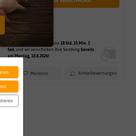
IN DEN WARENKORB
sofort lieferbar
gilt für
122
Stück
am Lager.
Bestellen Sie innerhalb von
18 Std. 15 Min. 1
Sek.
und wir verschicken Ihre Sendung
bereits
am Montag, 10.8.2026!
ieren
Artikelbewertungen
Merkliste
nen
ptieren