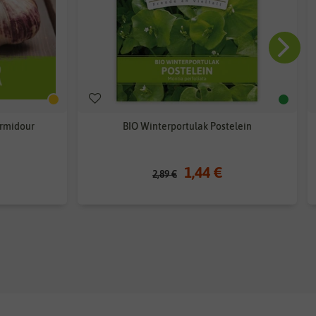
rmidour
BIO Winterportulak Postelein
1,44 €
2,89 €