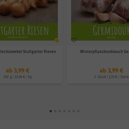
teckzwiebel Stuttgarter Riesen
Winterpflanzknoblauch Ge
ab 3,99 €
ab 3,99 €
250
g
| 15,96 € / kg
3
Stück
| 1,33 € / Stück