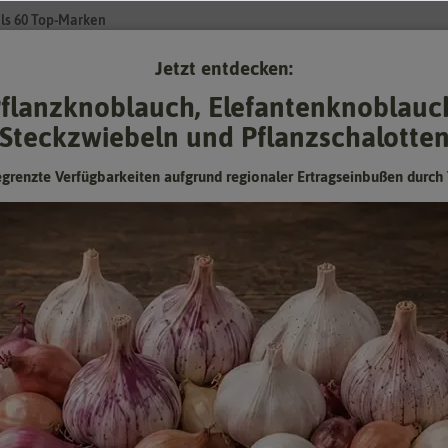
ls 60 Top-Marken
Jetzt entdecken:
Su
flanzknoblauch, Elefantenknoblauc
Steckzwiebeln und Pflanzschalotte
Gartenzubehör
Gründünger & -düngung
Pflanzgut
Keimspros
egrenzte Verfügbarkeiten aufgrund regionaler Ertragseinbußen durch 
lat Verte de Cambrai
Fryd BIO Feldsalat Verte de Cambrai
Hersteller:
Fryd
Artikelnummer:
3000-0022
EAN:
4270003308465
Öko-Kontrollstelle:
DE-ÖKO-006