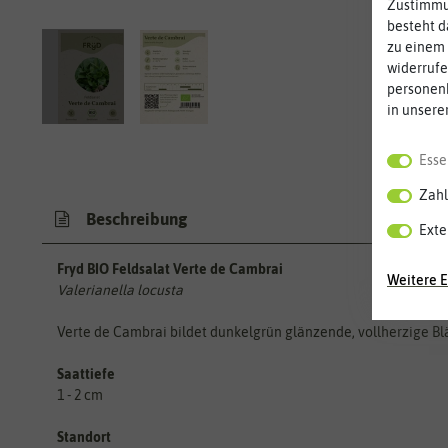
Zustimmun
besteht d
zu einem 
widerrufe
personen
in unsere
Esse
Zahl
Beschreibung
Exte
Fryd BIO Feldsalat Verte de Cambrai
Weitere E
Valerianella locusta
Verte de Cambrai bildet dunkelgrün glänzende, vollherzige Blät
Saattiefe
1 - 2 cm
Standort