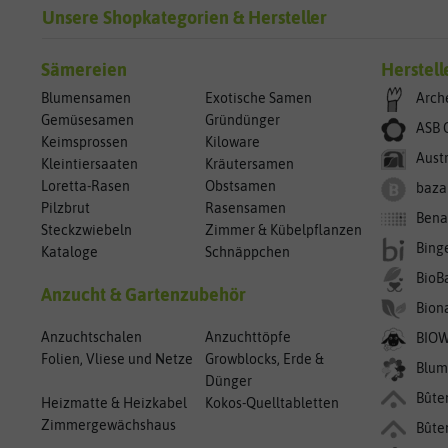
Unsere Shopkategorien & Hersteller
Sämereien
Herstell
Blumensamen
Exotische Samen
Arch
Gemüsesamen
Gründünger
ASB 
Keimsprossen
Kiloware
Aust
Kleintiersaaten
Kräutersamen
Loretta-Rasen
Obstsamen
baza
Pilzbrut
Rasensamen
Bena
Steckzwiebeln
Zimmer & Kübelpflanzen
Bing
Kataloge
Schnäppchen
BioB
Anzucht & Gartenzubehör
Bion
Anzuchtschalen
Anzuchttöpfe
BIO
Folien, Vliese und Netze
Growblocks, Erde &
Blum
Dünger
Bûte
Heizmatte & Heizkabel
Kokos-Quelltabletten
Zimmergewächshaus
Bûte