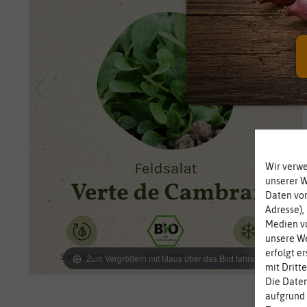
Wir verw
unserer 
Daten von
Adresse),
Medien vo
unsere We
erfolgt e
Zum Vergrößern mit Maus über das Bild fahren
mit Dritt
Die Daten
aufgrund 