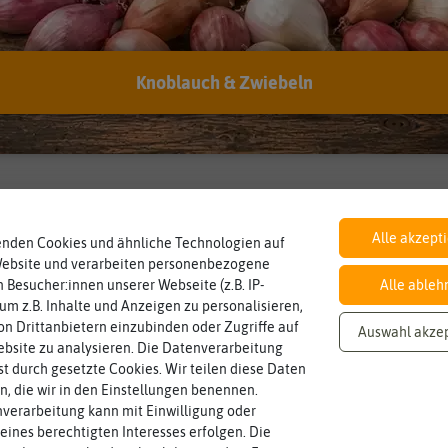
BIO
Knoblauch & Zwiebeln
Inhalt
Landwirtschaft arbeiten.
nach EG Öko-
den Richtlinien der biologischen
Wie viel ist enthalten
300 Korn
Verordnung
Saatgut aus Betrieben, die nach
Alle akzept
enden Cookies und ähnliche Technologien auf
Website und verarbeiten personenbezogene
 Besucher:innen unserer Webseite (z.B. IP-
Alle ableh
 um z.B. Inhalte und Anzeigen zu personalisieren,
n Drittanbietern einzubinden oder Zugriffe auf
Auswahl akze
bsite zu analysieren. Die Datenverarbeitung
rst durch gesetzte Cookies. Wir teilen diese Daten
en, die wir in den Einstellungen benennen.
verarbeitung kann mit Einwilligung oder
eines berechtigten Interesses erfolgen. Die