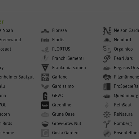
er
e Noah
Florissa
Nelson Gard
Greenworld
Flortis
Neudorff
rosaat
FLORTUS
Orga.nico
Franchi Sementi
Pearl Jars
ry
Frankonia Samen
Pegasus Dre
enheimer Saatgut
Garland
Pilzmännch
alu
Gardissimo
ProSpecieRa
ana
GEVO
Quedlinburg
WOL
Greenline
ReinSaat
icorn
Grüne Oase
ReNatura
n Birds
Grow-Grow Nut
Romberg
n Home
Gusta Garden
Rosenfellne