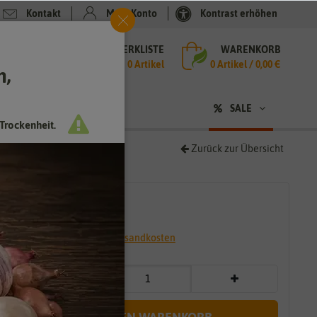
Kontakt
Mein Konto
Kontrast erhöhen
MERKLISTE
WARENKORB
che
0 Artikel
0
Artikel /
0,00 €
h,
n
sen
❤ für Tiere
SALE
Trockenheit.
Zurück zur Übersicht
2,95 €
*
* inkl. 7% MwSt. zzgl.
Versandkosten