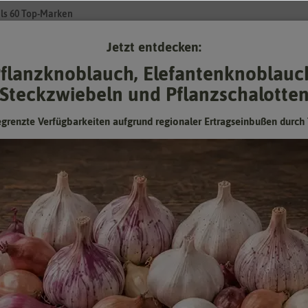
ls 60 Top-Marken
Jetzt entdecken:
Su
flanzknoblauch, Elefantenknoblauc
Steckzwiebeln und Pflanzschalotte
Gartenzubehör
Pflanzgut
Keimsprossen
❤ für Tiere
egrenzte Verfügbarkeiten aufgrund regionaler Ertragseinbußen durch 
Greenfield Trockenrasen Mantelsaat
Vital (5 kg)
Der Greenfield Trockenrasen ist hitzetolerant,
selbstregenerierend, strapazierfähig und Wassersparend.