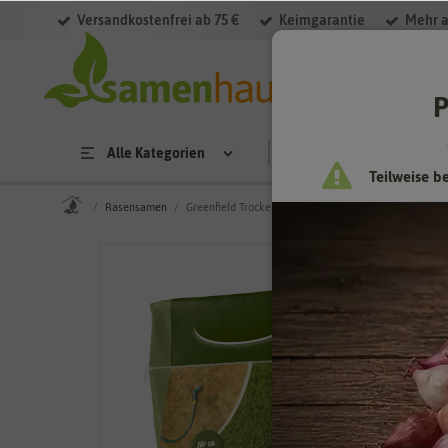
Versandkostenfrei ab 75 €
Keimgarantie
Mehr a
P
Alle Kategorien
Saatgut
Anzucht & 
Teilweise b
Rasensamen
Greenfield Trockenrasen Mantelsaat Vital (5 kg)