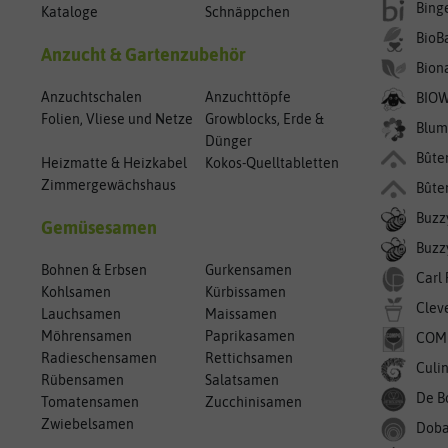
Bing
Kataloge
Schnäppchen
BioB
Anzucht & Gartenzubehör
Bion
Anzuchtschalen
Anzuchttöpfe
BIO
Folien, Vliese und Netze
Growblocks, Erde &
Blum
Dünger
Bûte
Heizmatte & Heizkabel
Kokos-Quelltabletten
Zimmergewächshaus
Bûte
Buzz
Gemüsesamen
Buzzy
Bohnen & Erbsen
Gurkensamen
Carl
Kohlsamen
Kürbissamen
Clev
Lauchsamen
Maissamen
Möhrensamen
Paprikasamen
COM
Radieschensamen
Rettichsamen
Culin
Rübensamen
Salatsamen
De B
Tomatensamen
Zucchinisamen
Zwiebelsamen
Doba