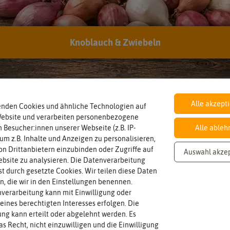
Hersteller:
Feldsaaten Freudenberger
Artikelnummer:
62566-ff
EAN:
4011239625663
Knoblauch & Zwiebeln
Inhalt
Wie viel ist enthalten
5 kg, ausreichend für ca. 150 m²
Alle akzept
enden Cookies und ähnliche Technologien auf
Website und verarbeiten personenbezogene
 Besucher:innen unserer Webseite (z.B. IP-
Alle ableh
 um z.B. Inhalte und Anzeigen zu personalisieren,
n Drittanbietern einzubinden oder Zugriffe auf
Auswahl akze
bsite zu analysieren. Die Datenverarbeitung
rst durch gesetzte Cookies. Wir teilen diese Daten
en, die wir in den Einstellungen benennen.
verarbeitung kann mit Einwilligung oder
eines berechtigten Interesses erfolgen. Die
g kann erteilt oder abgelehnt werden. Es
as Recht, nicht einzuwilligen und die Einwilligung