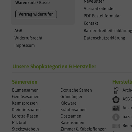
Newsletter
Warenkorb
/
Kasse
Aussaatkalender
Vertrag widerrufen
PDF Bestellformular
Kontakt
AGB
Barrierefreiheitserklärun
Widerrufsrecht
Datenschutzerklärung
Impressum
Unsere Shopkategorien & Hersteller
Sämereien
Herstell
Blumensamen
Exotische Samen
Arch
Gemüsesamen
Gründünger
ASB 
Keimsprossen
Kiloware
Aust
Kleintiersaaten
Kräutersamen
Loretta-Rasen
Obstsamen
baza
Pilzbrut
Rasensamen
Bena
Steckzwiebeln
Zimmer & Kübelpflanzen