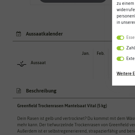
zu einem 
widerrufe
personen
in unsere
Aussaatkalender
Esse
Zahl
Jan.
Feb.
Mär.
Apr.
Exte
Aussaat
Weitere E
Beschreibung
Greenfield Trockenrasen Mantelsaat Vital (5 kg)
Dein Rasen ist gelb und vertrocknet? Du kommst mit dem Wässer
mehr kann. Der tiefwurzelnde Trockenrasen von Greenfield ver
Außerdem ist er selbstregenerierend, strapazierfähig und be