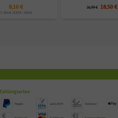
8,10 €
18,50 €
36,99 €
1
Stück
| 8,10 € / Stück
Zahlungsarten
Paypal
Lastschrift
Vorkasse
Rechnung
Kreditkarte
Firmenrechnung