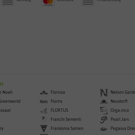
g
er
e Noah
Florissa
Nelson Gard
Greenworld
Flortis
Neudorff
rosaat
FLORTUS
Orga.nico
Franchi Sementi
Pearl Jars
ry
Frankonia Samen
Pegasus Dre