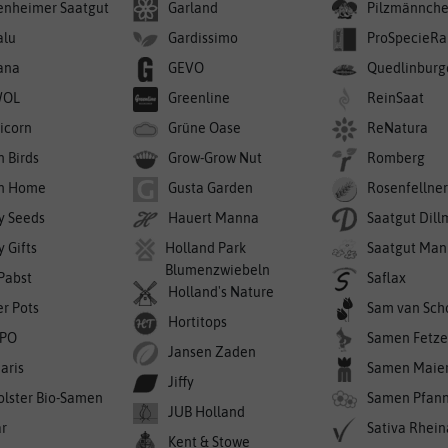
enheimer Saatgut
Garland
Pilzmännch
alu
Gardissimo
ProSpecieRa
ana
GEVO
Quedlinburg
WOL
Greenline
ReinSaat
icorn
Grüne Oase
ReNatura
n Birds
Grow-Grow Nut
Romberg
n Home
Gusta Garden
Rosenfellne
y Seeds
Hauert Manna
Saatgut Dil
 Gifts
Holland Park
Saatgut Man
Blumenzwiebeln
 Pabst
Saflax
Holland's Nature
er Pots
Sam van Sch
Hortitops
PO
Samen Fetze
Jansen Zaden
aris
Samen Maie
Jiffy
olster Bio-Samen
Samen Pfan
JUB Holland
r
Sativa Rhei
Kent & Stowe