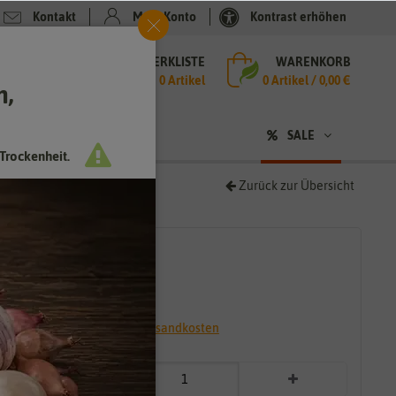
Kontakt
Mein Konto
Kontrast erhöhen
MERKLISTE
WARENKORB
che
0 Artikel
0
Artikel /
0,00 €
h,
n
SALE
Trockenheit.
Zurück zur Übersicht
77,99 €
*
15,60 € / kg
* inkl. 7% MwSt. zzgl.
Versandkosten