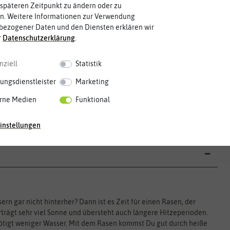
späteren Zeitpunkt zu ändern oder zu
n. Weitere Informationen zur Verwendung
bezogener Daten und den Diensten erklären wir
r
Daten­schutz­erklärung
.
nziell
Statistik
ungsdienstleister
Marketing
Mai
Jun.
Jul.
Aug.
Sep.
Okt.
Nov.
Dez.
rne Medien
Funktional
instellungen
n gar nicht hinterher? Dann ist es Zeit für einen Rasen, der
trägt sehr viel Sonne und übersteht auch längere Hitzeperioden.
nötigt weniger Wasser. Mit dem Rasen kommst Du gut durch heiße