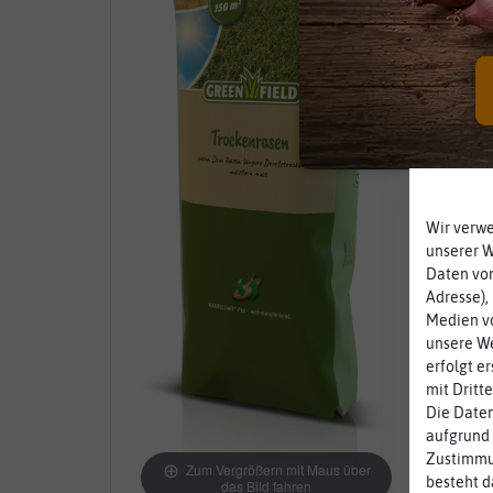
Wir verw
unserer 
Daten von
Adresse),
Medien vo
unsere We
erfolgt e
mit Dritt
Die Daten
aufgrund 
Zustimmun
Zum Vergrößern mit Maus über
besteht d
das Bild fahren