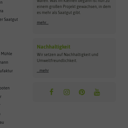
waren. Was im Kleinen begann ist nun zu
en
einem großen Projekt gewachsen, in dem
ra
es mehr als Saatgut gibt.
er Saatgut
mehr...
Nachhaltigkeit
r Mühle
Wir setzen auf Nachhaltigkeit und
Umweltfreundlichkeit.
lmann
...mehr
ufaktur
ooten
r
r
n
nau