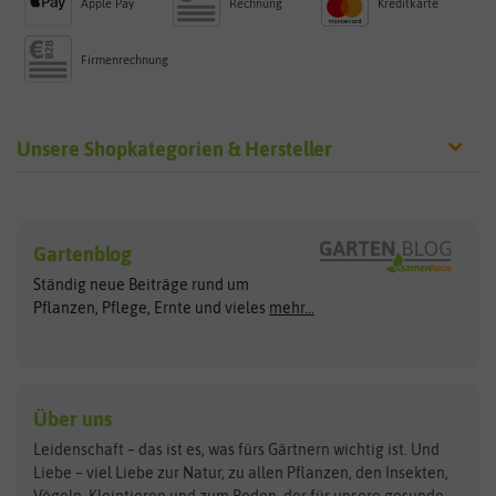
Apple Pay
Rechnung
Kreditkarte
Firmenrechnung
Unsere Shopkategorien & Hersteller
Sämereien
Hersteller
Blumensamen
Gartenblog
Exotische Samen
Arche Noah
Clever Pots
Ständig neue Beiträge rund um
Gemüsesamen
ASB Greenworld
COMPO
Pflanzen, Pflege, Ernte und vieles
mehr...
Gründünger
Keimsprossen
Austrosaat
Culinaris
Kiloware
baza
De Bolster Bio-Samen
Kleintiersaaten
Kräutersamen
Benary
Dobar
Über uns
Loretta-Rasen
Bingenheimer Saatgut
Dürr-Samen
Leidenschaft – das ist es, was fürs Gärtnern wichtig ist. Und
Obstsamen
Liebe – viel Liebe zur Natur, zu allen Pflanzen, den Insekten,
Pilzbrut
BioBalu
elho
Vögeln, Kleintieren und zum Boden, der für unsere gesunde