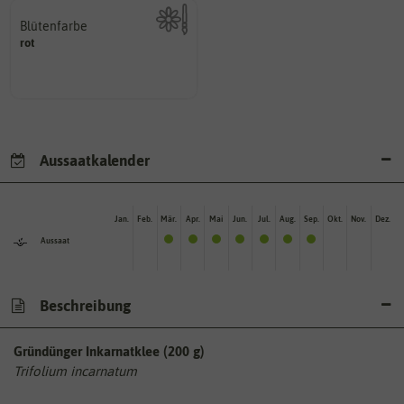
Blütenfarbe
rot
Kann auch mehrfarbig sein.
Wie ist die Blüte eingefärbt?
Aussaatkalender
Jan.
Feb.
Mär.
Apr.
Mai
Jun.
Jul.
Aug.
Sep.
Okt.
Nov.
Dez.
Aussaat
Beschreibung
Gründünger Inkarnatklee (200 g)
Trifolium incarnatum