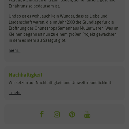
Rasensamen
Ernährung so bedeutsam ist.
Bionana
Eschenfelder
Steckzwiebeln
Zimmer & Kübelpflanzen
Und so ist es wohl auch kein Wunder, dass es Liebe und
BIOWOL
Feldsaaten Freudenberger
Kataloge
Leidenschaft waren, die im Jahr 2003 die Grundlage für die
Blumicorn
Fertil
Schnäppchen
Eröffnung des Onlineshops Samenhaus Müller waren. Was im
Kleinen begann ist nun zu einem großen Projekt gewachsen,
Bûten Birds
Flora Elite
Anzucht & Gartenzubehör
in dem es mehr als Saatgut gibt.
Bûten Home
Flora Elite Blumenzwiebeln
mehr...
Anzuchtschalen
Buzzy Seeds
Flora Fantastica
Anzuchttöpfe
Buzzy Gifts
Florex
Folien, Vliese und Netze
Growblocks, Erde & Dünger
Carl Pabst
Nachhaltigkeit
Heizmatte & Heizkabel
Wir setzen auf Nachhaltigkeit und Umweltfreundlichkeit.
Florissa
Hortitops
Kokos-Quelltabletten
Zimmergewächshaus
Flortis
Jansen Zaden
...mehr
FLORTUS
Jiffy
Gemüsesamen
Franchi Sementi
JUB Holland
Bohnen & Erbsen
Frankonia Samen
Kent & Stowe
Gurkensamen
Kohlsamen