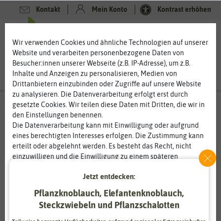
Kontakt
Mein Konto
Kontrast erhöhen
0
0
Wir verwenden Cookies und ähnliche Technologien auf unserer
Website und verarbeiten personenbezogene Daten von
Besucher:innen unserer Webseite (z.B. IP-Adresse), um z.B.
Inhalte und Anzeigen zu personalisieren, Medien von
Drittanbietern einzubinden oder Zugriffe auf unsere Website
zu analysieren. Die Datenverarbeitung erfolgt erst durch
gesetzte Cookies. Wir teilen diese Daten mit Dritten, die wir in
den Einstellungen benennen.
Die Datenverarbeitung kann mit Einwilligung oder aufgrund
eines berechtigten Interesses erfolgen. Die Zustimmung kann
erteilt oder abgelehnt werden. Es besteht das Recht, nicht
einzuwilligen und die Einwilligung zu einem späteren
Zeitpunkt zu ändern oder zu widerrufen. Weitere
Jetzt entdecken:
Informationen zur Verwendung personenbezogener Daten und
den Diensten erklären wir in unserer
Daten­schutz­erklärung
.
Pflanzknoblauch, Elefantenknoblauch,
Steckzwiebeln und Pflanzschalotten
Essenziell
Statistik