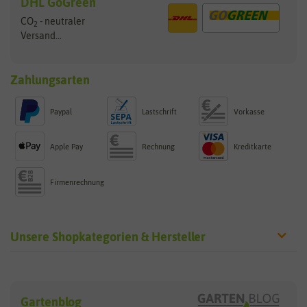
DHL GoGreen
CO
- neutraler
2
Versand...
Zahlungsarten
Paypal
Lastschrift
Vorkasse
Apple Pay
Rechnung
Kreditkarte
Firmenrechnung
Unsere Shopkategorien & Hersteller
Sämereien
Hersteller
Blumensamen
Gartenblog
Exotische Samen