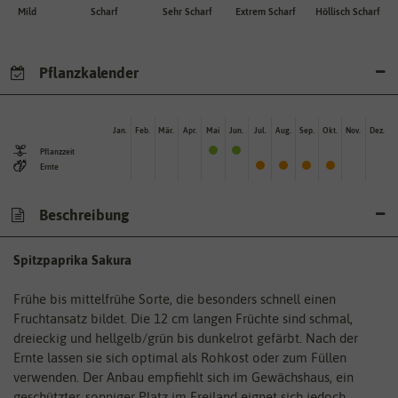
Mild
Scharf
Sehr Scharf
Extrem Scharf
Höllisch Scharf
Pflanzkalender
Jan.
Feb.
Mär.
Apr.
Mai
Jun.
Jul.
Aug.
Sep.
Okt.
Nov.
Dez.
Pflanzzeit
Ernte
Beschreibung
Spitzpaprika Sakura
Frühe bis mittelfrühe Sorte, die besonders schnell einen
Fruchtansatz bildet. Die 12 cm langen Früchte sind schmal,
dreieckig und hellgelb/grün bis dunkelrot gefärbt. Nach der
Ernte lassen sie sich optimal als Rohkost oder zum Füllen
verwenden. Der Anbau empfiehlt sich im Gewächshaus, ein
geschützter, sonniger Platz im Freiland eignet sich jedoch