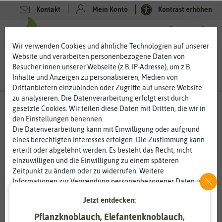
Kontakt
Mein Konto
Kontrast erhöhen
0
0
Wir verwenden Cookies und ähnliche Technologien auf unserer
Website und verarbeiten personenbezogene Daten von
Besucher:innen unserer Webseite (z.B. IP-Adresse), um z.B.
Inhalte und Anzeigen zu personalisieren, Medien von
Drittanbietern einzubinden oder Zugriffe auf unsere Website
zu analysieren. Die Datenverarbeitung erfolgt erst durch
gesetzte Cookies. Wir teilen diese Daten mit Dritten, die wir in
den Einstellungen benennen.
Die Datenverarbeitung kann mit Einwilligung oder aufgrund
eines berechtigten Interesses erfolgen. Die Zustimmung kann
erteilt oder abgelehnt werden. Es besteht das Recht, nicht
einzuwilligen und die Einwilligung zu einem späteren
Zeitpunkt zu ändern oder zu widerrufen. Weitere
Informationen zur Verwendung personenbezogener Daten und
den Diensten erklären wir in unserer
Daten­schutz­erklärung
.
Jetzt entdecken:
Pflanzknoblauch, Elefantenknoblauch,
Essenziell
Statistik