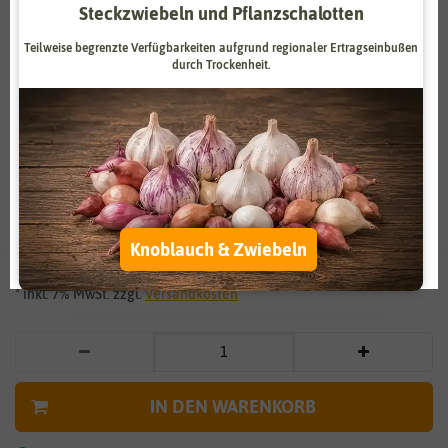
Steckzwiebeln und Pflanzschalotten
Zahlungsdienstleister
Marketing
Teilweise begrenzte Verfügbarkeiten aufgrund regionaler Ertragseinbußen
Externe Medien
Funktional
durch Trockenheit.
Weitere Einstellungen
Vergrößern durch berühren
Alle akzeptieren
Spitzpaprika Sakura
Alle ablehnen
3,59 €
*
Knoblauch & Zwiebeln
Auswahl akzeptieren
* inkl. 7% MwSt. zzgl.
Versandkosten
IN DEN WARENKORB