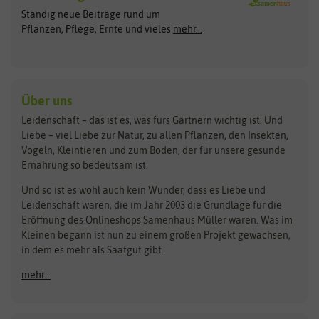
Arche Noah
Clever Pots
Ständig neue Beiträge rund um
Gemüsesamen
ASB Greenworld
COMPO
Pflanzen, Pflege, Ernte und vieles
mehr...
Gründünger
Keimsprossen
Austrosaat
Culinaris
Kiloware
baza
De Bolster Bio-Samen
Kleintiersaaten
Kräutersamen
Benary
Dobar
Über uns
Loretta-Rasen
Bingenheimer Saatgut
Dürr-Samen
Leidenschaft – das ist es, was fürs Gärtnern wichtig ist. Und
Obstsamen
Liebe – viel Liebe zur Natur, zu allen Pflanzen, den Insekten,
Pilzbrut
BioBalu
elho
Vögeln, Kleintieren und zum Boden, der für unsere gesunde
Rasensamen
Ernährung so bedeutsam ist.
Bionana
Eschenfelder
Steckzwiebeln
Zimmer & Kübelpflanzen
Und so ist es wohl auch kein Wunder, dass es Liebe und
BIOWOL
Feldsaaten Freudenberger
Kataloge
Leidenschaft waren, die im Jahr 2003 die Grundlage für die
Blumicorn
Fertil
Schnäppchen
Eröffnung des Onlineshops Samenhaus Müller waren. Was im
Kleinen begann ist nun zu einem großen Projekt gewachsen,
Bûten Birds
Flora Elite
Anzucht & Gartenzubehör
in dem es mehr als Saatgut gibt.
Bûten Home
Flora Elite Blumenzwiebeln
mehr...
Anzuchtschalen
Buzzy Seeds
Flora Fantastica
Anzuchttöpfe
Buzzy Gifts
Florex
Folien, Vliese und Netze