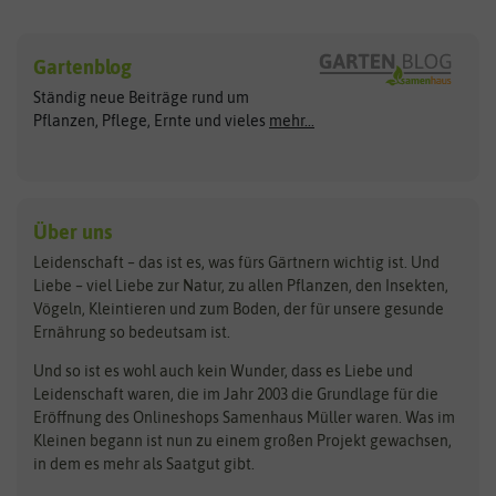
Sämereien
Hersteller
Blumensamen
Gartenblog
Exotische Samen
Arche Noah
Clever Pots
Ständig neue Beiträge rund um
Gemüsesamen
ASB Greenworld
COMPO
Pflanzen, Pflege, Ernte und vieles
mehr...
Gründünger
Keimsprossen
Austrosaat
Culinaris
Kiloware
baza
De Bolster Bio-Samen
Kleintiersaaten
Kräutersamen
Benary
Dobar
Über uns
Loretta-Rasen
Bingenheimer Saatgut
Dürr-Samen
Leidenschaft – das ist es, was fürs Gärtnern wichtig ist. Und
Obstsamen
Liebe – viel Liebe zur Natur, zu allen Pflanzen, den Insekten,
Pilzbrut
BioBalu
elho
Vögeln, Kleintieren und zum Boden, der für unsere gesunde
Rasensamen
Ernährung so bedeutsam ist.
Bionana
Eschenfelder
Steckzwiebeln
Zimmer & Kübelpflanzen
Und so ist es wohl auch kein Wunder, dass es Liebe und
BIOWOL
Feldsaaten Freudenberger
Kataloge
Leidenschaft waren, die im Jahr 2003 die Grundlage für die
Blumicorn
Fertil
Schnäppchen
Eröffnung des Onlineshops Samenhaus Müller waren. Was im
Kleinen begann ist nun zu einem großen Projekt gewachsen,
Bûten Birds
Flora Elite
Anzucht & Gartenzubehör
in dem es mehr als Saatgut gibt.
Bûten Home
Flora Elite Blumenzwiebeln