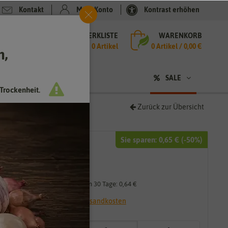
Kontakt
Mein Konto
Kontrast erhöhen
MERKLISTE
WARENKORB
che
0 Artikel
0
Artikel /
0,00 €
h,
n
sen
❤ für Tiere
SALE
Trockenheit.
Zurück zur Übersicht
Sie sparen:
0,65 €
(-
50
%)
1,29 €
0,65 €
*
Niedrigster Preis der letzten 30 Tage:
0,64 €
* inkl. 7% MwSt. zzgl.
Versandkosten