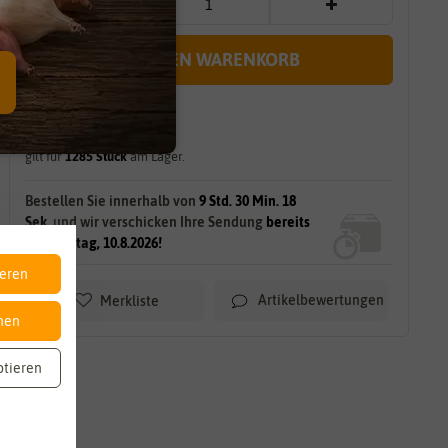
IN DEN WARENKORB
sofort lieferbar
gilt für
1285
Stück
am Lager.
Bestellen Sie innerhalb von
9 Std. 30 Min. 18
Sek.
und wir verschicken Ihre Sendung
bereits
am Montag, 10.8.2026!
ieren
Artikelbewertungen
Merkliste
nen
ptieren