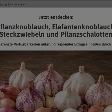
ls 60 Top-Marken
Jetzt entdecken:
Su
flanzknoblauch, Elefantenknoblauc
Steckzwiebeln und Pflanzschalotte
Gartenzubehör
Gründünger & -düngung
Pflanzgut
Keimspros
egrenzte Verfügbarkeiten aufgrund regionaler Ertragseinbußen durch 
Paprika Yolo Wonder
Hersteller:
FLORTUS
Artikelnummer:
2000-0486
EAN:
4251535415326