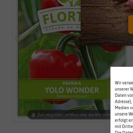
Wir verw
unserer 
Daten von
Adresse),
Medien vo
unsere We
Zum Vergrößern mit Maus über das Bild fahren
erfolgt e
mit Dritt
Die Daten