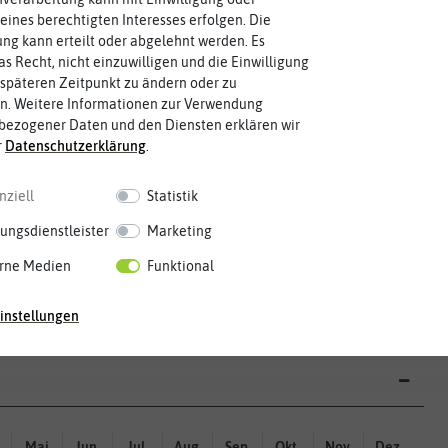
eines berechtigten Interesses erfolgen. Die
Keimzeit
Reifezeit
Keimblattpaar zeigt?
g kann erteilt oder abgelehnt werden. Es
Pflanze aktiv wächst.
Idealbedingungen das erste
8-10 Tage
60-80 Tage
Zeitspanne des Jahres, in der die
as Recht, nicht einzuwilligen und die Einwilligung
Wie lange dauert es, bis sich unter
späteren Zeitpunkt zu ändern oder zu
n. Weitere Informationen zur Verwendung
bezogener Daten und den Diensten erklären wir
Wuchshöhe
Fruchtfarbe
Größe erreichen.
sie nach dem Reifungsprozess hat.
r
Daten­schutz­erklärung
.
unter Idealumständen diese
45-60 cm
rot
Die Farbe der reifen Frucht, die
Die ausgewachsene Pflanze kann
nziell
Statistik
ungsdienstleister
Marketing
härfe
0
rne Medien
Funktional
Mild
Scharf
Sehr Scharf
Extrem Scharf
Höllisch Scharf
instellungen
Mai
Jun.
Jul.
Aug.
Sep.
Okt.
Nov.
Dez.