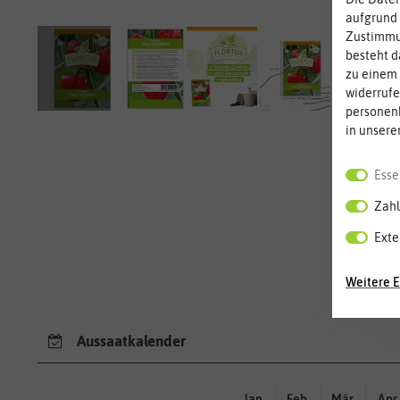
aufgrund 
Zustimmun
besteht d
zu einem 
widerrufe
personen
in unsere
Esse
Zahl
Sc
Exte
Weitere E
Aussaatkalender
Jan.
Feb.
Mär.
Apr.