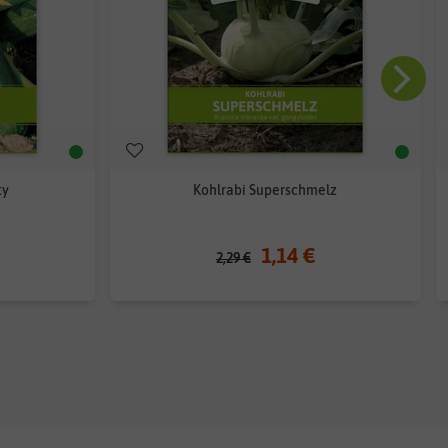
ty
Kohlrabi Superschmelz
1,14 €
2,29 €