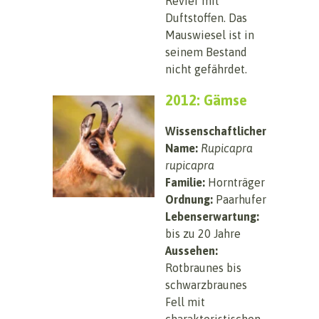
Revier mit
Duftstoffen. Das
Mauswiesel ist in
seinem Bestand
nicht gefährdet.
2012: Gämse
Wissenschaftlicher
Name:
Rupicapra
rupicapra
Familie:
Hornträger
Ordnung:
Paarhufer
Lebenserwartung:
bis zu 20 Jahre
Aussehen:
Rotbraunes bis
schwarzbraunes
Fell mit
charakteristischen