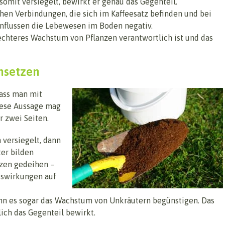
somit versiegelt, bewirkt er genau das Gegenteil.
en Verbindungen, die sich im Kaffeesatz befinden und bei
influssen die Lebewesen im Boden negativ.
echteres Wachstum von Pflanzen verantwortlich ist und das
nsetzen
dass man mit
iese Aussage mag
r zwei Seiten.
versiegelt, dann
ter bilden
nzen gedeihen –
uswirkungen auf
nn es sogar das Wachstum von Unkräutern begünstigen. Das
ich das Gegenteil bewirkt.