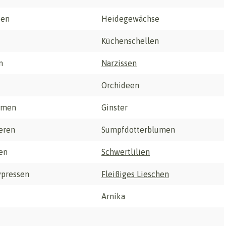
ien
Heidegewächse
Küchenschellen
n
Narzissen
Orchideen
lmen
Ginster
eren
Sumpfdotterblumen
en
Schwertlilien
ypressen
Fleißiges Lieschen
Arnika