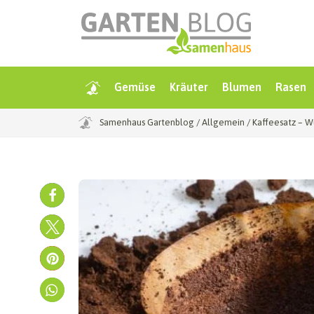
Gemüse
Kräuter
Blumen
Rasen
Samenhaus Gartenblog
/
Allgemein
/
Kaffeesatz – W