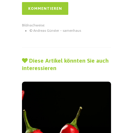
Bildnachweise:
© Andreas Günster – samenhaus
Diese Artikel könnten Sie auch
interessieren