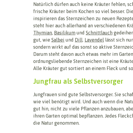
Natürlich dürfen auch keine Kräuter fehlen, sc
frische Kräuter beim Kochen so viel besser. D
inspirieren das Sternzeichen zu neuen Rezept
steht hier auch allerhand an verschiedenen Kr
Thymian
,
Basilikum
und
Schnittlauch
gedeihen
gut, wie
Salbei
und
Dill
.
Lavendel
lässt sich nur
sondern wirkt auf das sonst so aktive Sternze
Darum steht davon auch etwas mehr im Garten.
ordnungsliebende Sternzeichen ist eine Kräut
Alle Kräuter gut sortiert an einem Fleck und 
Jungfrau als Selbstversorger
Jungfrauen sind gute Selbstversorger. Sie schaf
wie viel benötigt wird. Und auch wenn die Nat
gut hin, nicht zu viele Pflanzen anzubauen, ab
ihren Garten optimal bepflanzen. Jedes Fleckc
die Natur genommen.