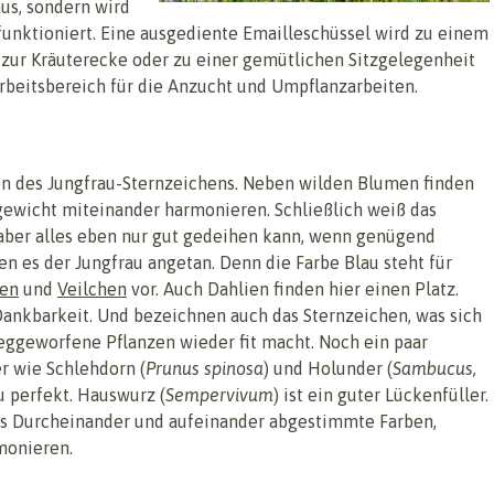
aus, sondern wird
unktioniert. Eine ausgediente Emailleschüssel wird zu einem
zur Kräuterecke oder zu einer gemütlichen Sitzgelegenheit
Arbeitsbereich für die Anzucht und Umpflanzarbeiten.
en des Jungfrau-Sternzeichens. Neben wilden Blumen finden
gewicht miteinander harmonieren. Schließlich weiß das
, aber alles eben nur gut gedeihen kann, wenn genügend
n es der Jungfrau angetan. Denn die Farbe Blau steht für
en
und
Veilchen
vor. Auch Dahlien finden hier einen Platz.
Dankbarkeit. Und bezeichnen auch das Sternzeichen, was sich
eggeworfene Pflanzen wieder fit macht. Noch ein paar
r wie Schlehdorn (
Prunus spinosa
) und Holunder (
Sambucus,
u perfekt. Hauswurz (
Sempervivum
) ist ein guter Lückenfüller.
s Durcheinander und aufeinander abgestimmte Farben,
monieren.