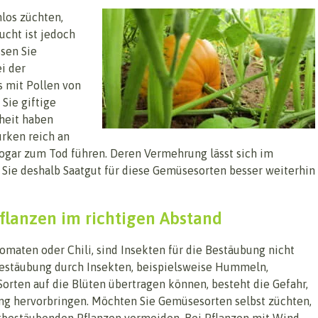
mlos züchten,
ucht ist jedoch
sen Sie
i der
s mit Pollen von
 Sie giftige
dheit haben
urken reich an
 sogar zum Tod führen. Deren Vermehrung lässt sich im
 Sie deshalb Saatgut für diese Gemüsesorten besser weiterhin
flanzen im richtigen Abstand
maten oder Chili, sind Insekten für die Bestäubung nicht
bestäubung durch Insekten, beispielsweise Hummeln,
orten auf die Blüten übertragen können, besteht die Gefahr,
ng hervorbringen. Möchten Sie Gemüsesorten selbst züchten,
stbestäubenden Pflanzen vermeiden. Bei Pflanzen mit Wind-