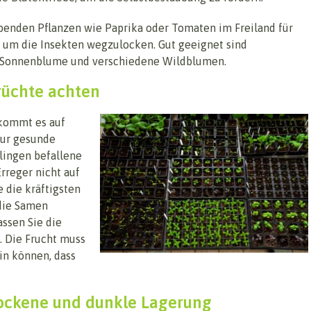
benden Pflanzen wie Paprika oder Tomaten im Freiland für
 um die Insekten wegzulocken. Gut geeignet sind
, Sonnenblume und verschiedene Wildblumen.
üchte achten
 kommt es auf
nur gesunde
lingen befallene
rreger nicht auf
 die kräftigsten
 die Samen
assen Sie die
. Die Frucht muss
ein können, dass
rockene und dunkle Lagerung