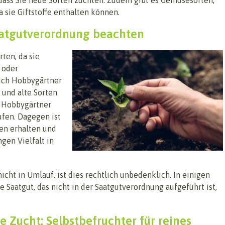
a sie Giftstoffe enthalten können.
aatgutverordnung beachten
ten, da sie
 oder
uch Hobbygärtner
und alte Sorten
 Hobbygärtner
fen. Dagegen ist
en erhalten und
ngen Vielfalt in
cht in Umlauf, ist dies rechtlich unbedenklich. In einigen
 Saatgut, das nicht in der Saatgutverordnung aufgeführt ist,
 Zucht: Selbstbefruchter für reines