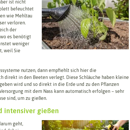
er ist nicht
plett befeuchtet
iten wie Mehltau
er verloren.
eich der
 wo es benötigt
nstet weniger
, weil Sie
systeme nutzen, dann empfiehlt sich hier die
h direkt in den Beeten verlegt. Diese Schläuche haben kleine
eben wird und so direkt in die Erde und zu den Pflanzen
e Versorgung mit dem Nass kann automatisch erfolgen – sehr
se sind, um zu gießen.
d intensiver gießen
darum geht,