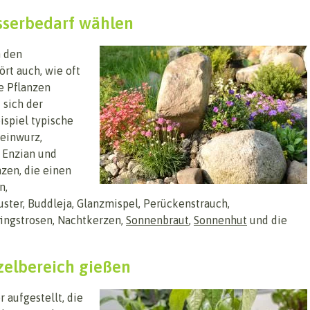
sserbedarf wählen
n den
rt auch, wie oft
e Pflanzen
 sich der
spiel typische
teinwurz,
 Enzian und
zen, die einen
n,
uster, Buddleja, Glanzmispel, Perückenstrauch,
fingstrosen, Nachtkerzen,
Sonnenbraut
,
Sonnenhut
und die
zelbereich gießen
aufgestellt, die