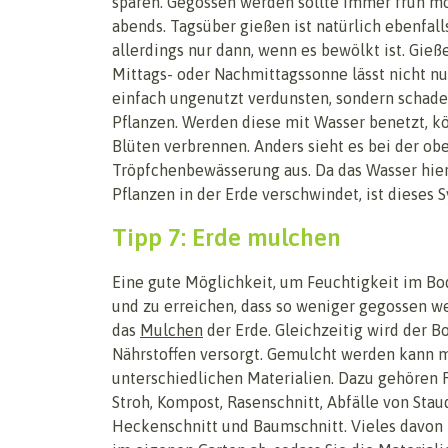
sparen. Gegossen werden sollte immer früh m
abends. Tagsüber gießen ist natürlich ebenfall
allerdings nur dann, wenn es bewölkt ist. Gieße
Mittags- oder Nachmittagssonne lässt nicht nu
einfach ungenutzt verdunsten, sondern schade
Pflanzen. Werden diese mit Wasser benetzt, k
Blüten verbrennen. Anders sieht es bei der o
Tröpfchenbewässerung aus. Da das Wasser hier
Pflanzen in der Erde verschwindet, ist dieses 
Tipp 7: Erde mulchen
Eine gute Möglichkeit, um Feuchtigkeit im Bo
und zu erreichen, dass so weniger gegossen we
das
Mulchen
der Erde. Gleichzeitig wird der B
Nährstoffen versorgt. Gemulcht werden kann m
unterschiedlichen Materialien. Dazu gehören R
Stroh, Kompost, Rasenschnitt, Abfälle von Stau
Heckenschnitt und Baumschnitt. Vieles davon 