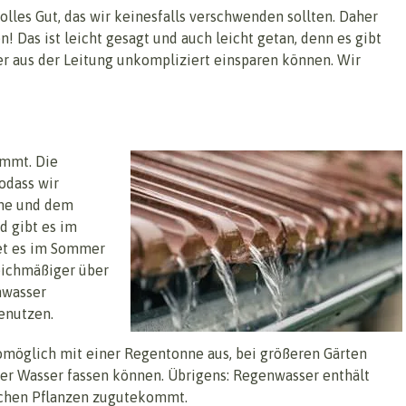
volles Gut, das wir keinesfalls verschwenden sollten. Daher
! Das ist leicht gesagt und auch leicht getan, denn es gibt
er aus der Leitung unkompliziert einsparen können. Wir
ommt. Die
odass wir
nne und dem
d gibt es im
net es im Sommer
leichmäßiger über
enwasser
enutzen.
omöglich mit einer Regentonne aus, bei größeren Gärten
ter Wasser fassen können. Übrigens: Regenwasser enthält
eichen Pflanzen zugutekommt.