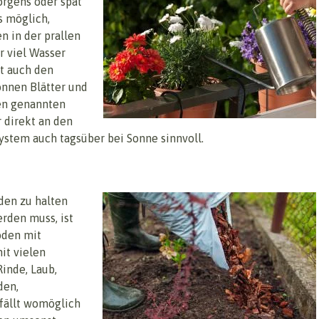
orgens oder spät
s möglich,
n in der prallen
r viel Wasser
t auch den
önnen Blätter und
ben genannten
 direkt an den
System auch tagsüber bei Sonne sinnvoll.
den zu halten
rden muss, ist
oden mit
it vielen
inde, Laub,
den,
fällt womöglich