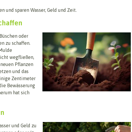
en und sparen Wasser, Geld und Zeit.
chaffen
 Büschen oder
n zu schaffen.
 Mulde
nicht wegfließen,
i neuen Pflanzen
setzen und das
einige Zentimeter
 die Bewässerung
erum hat sich
en
asser und Geld zu