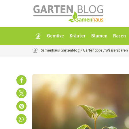
Gemüse
Kräuter
Blumen
Rasen
Samenhaus Gartenblog
/
Gartentipps
/
Wassersparen 