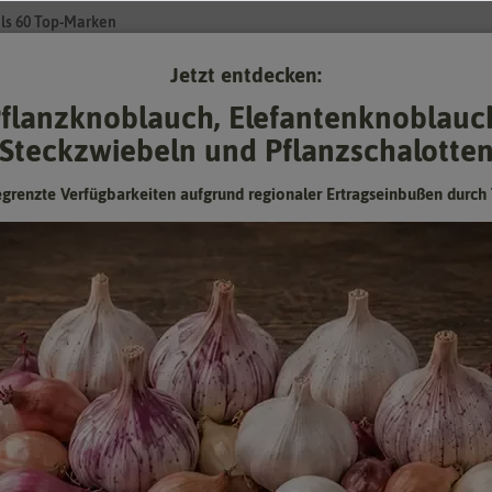
ls 60 Top-Marken
Jetzt entdecken:
Su
flanzknoblauch, Elefantenknoblauc
Steckzwiebeln und Pflanzschalotte
Gartenzubehör
Pflanzgut
Keimsprossen
❤ für Tiere
egrenzte Verfügbarkeiten aufgrund regionaler Ertragseinbußen durch 
men
- Natternkopfsamen
den in Natternkopfsamen