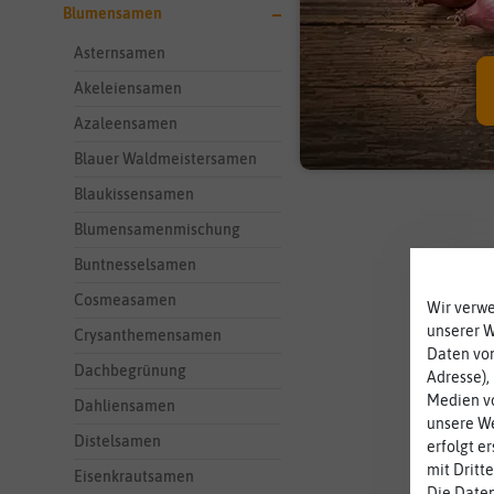
Blumensamen
Asternsamen
Akeleiensamen
Azaleensamen
Blauer Waldmeistersamen
Blaukissensamen
Blumensamenmischung
Buntnesselsamen
Cosmeasamen
Wir verw
unserer 
Crysanthemensamen
Daten von
Dachbegrünung
Adresse),
Medien vo
Dahliensamen
unsere We
Distelsamen
erfolgt e
mit Dritt
Eisenkrautsamen
Die Daten