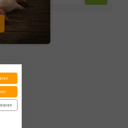
ieren
nen
ptieren