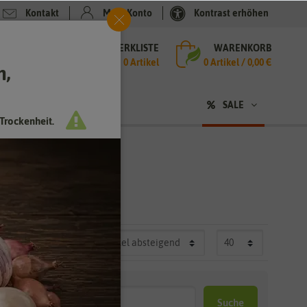
Kontakt
Mein Konto
Kontrast erhöhen
MERKLISTE
WARENKORB
che
0 Artikel
0
Artikel /
0,00 €
h,
n
SALE
Trockenheit.
Suche