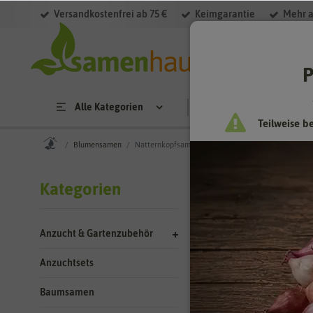
Versandkostenfrei ab 75 €
Keimgarantie
Mehr a
Filter
P
Alle Kategorien
Saatgut
Anzucht & 
Teilweise b
Blumensamen
Natternkopfsamen
Blumensa
Kategorien
Anzucht & Gartenzubehör
0 Ergebnisse
gefun
Anzuchtsets
Baumsamen