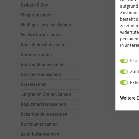
Essbare Blüten
aufgrund 
Zustimmun
Fingerhutsamen
besteht d
Fleißiges Lieschen Samen
zu einem 
widerrufe
Fuchsschwanzsamen
personen
Gänseblümchensamen
in unsere
Geraniensamen
Esse
Glockenblumensamen
Zahl
Glockenrebensamen
Exte
Gräsersamen
Jungfer im Grünen Samen
Weitere E
Kapuzinerkressesamen
Kokardenblumensamen
Kornblumensamen
Leberbalsamsamen