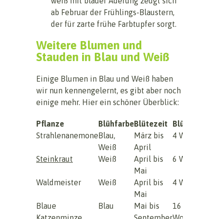
weiß mit blauer Aderung zeugt sich
ab Februar der Frühlings-Blaustern,
der für zarte frühe Farbtupfer sorgt.
Weitere Blumen und
Stauden in Blau und Weiß
Einige Blumen in Blau und Weiß haben
wir nun kennengelernt, es gibt aber noch
einige mehr. Hier ein schöner Überblick:
Pflanze
Blühfarbe
Blütezeit
Blühdauer
Strahlenanemone
Blau,
März bis
4 Wochen
Weiß
April
Steinkraut
Weiß
April bis
6 Wochen
Mai
Waldmeister
Weiß
April bis
4 Wochen
Mai
Blaue
Blau
Mai bis
16 bis 18
Katzenminze
September
Wochen