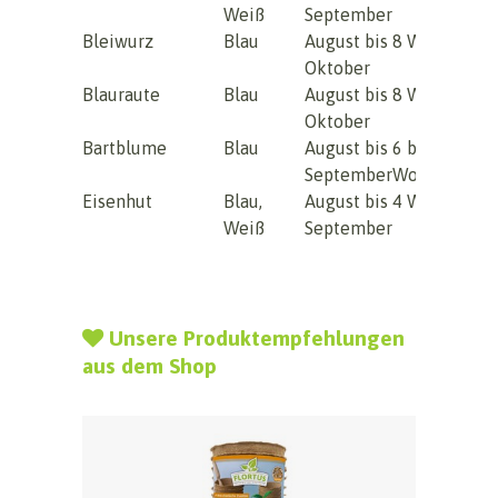
Weiß
September
Bleiwurz
Blau
August bis
8 Wochen
Oktober
Blauraute
Blau
August bis
8 Wochen
Oktober
Bartblume
Blau
August bis
6 bis 8
September
Wochen
Eisenhut
Blau,
August bis
4 Wochen
Weiß
September
Unsere Produktempfehlungen
aus dem Shop