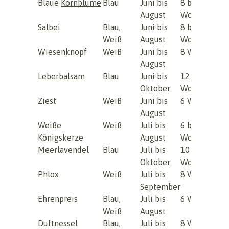
Blaue
Kornblume
Blau
Juni bis
8 bis 10
August
Wochen
Salbei
Blau,
Juni bis
8 bis 12
Weiß
August
Wochen
Wiesenknopf
Weiß
Juni bis
8 Wochen
August
Leberbalsam
Blau
Juni bis
12 bis 14
Oktober
Wochen
Ziest
Weiß
Juni bis
6 Wochen
August
Weiße
Weiß
Juli bis
6 bis 8
Königskerze
August
Wochen
Meerlavendel
Blau
Juli bis
10 bis 12
Oktober
Wochen
Phlox
Weiß
Juli bis
8 Wochen
September
Ehrenpreis
Blau,
Juli bis
6 Wochen
Weiß
August
Duftnessel
Blau,
Juli bis
8 Wochen