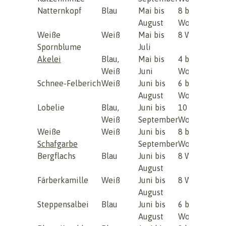
Natternkopf
Blau
Mai bis
8 bis 12
August
Wochen
Weiße
Weiß
Mai bis
8 Wochen
Spornblume
Juli
Akelei
Blau,
Mai bis
4 bis 6
Weiß
Juni
Wochen
Schnee-Felberich
Weiß
Juni bis
6 bis 8
August
Wochen
Lobelie
Blau,
Juni bis
10 bis 12
Weiß
September
Wochen
Weiße
Weiß
Juni bis
8 bis 10
Schafgarbe
September
Wochen
Bergflachs
Blau
Juni bis
8 Wochen
August
Färberkamille
Weiß
Juni bis
8 Wochen
August
Steppensalbei
Blau
Juni bis
6 bis 8
August
Wochen