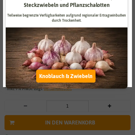
Steckzwiebeln und Pflanzschalotten
Zahlungsdienstleister
Marketing
Teilweise begrenzte Verfügbarkeiten aufgrund regionaler Ertragseinbußen
Externe Medien
Funktional
durch Trockenheit.
Weitere Einstellungen
Vergrößern durch berühren
Alle akzeptieren
Japanischer Blumengarten
Alle ablehnen
2,29 €
*
Auswahl akzeptieren
Knoblauch & Zwiebeln
* inkl. 7% MwSt. zzgl.
Versandkosten
IN DEN WARENKORB