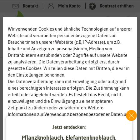
Kontakt
Mein Konto
Kontrast erhöhen
0
0
Wir verwenden Cookies und ähnliche Technologien auf unserer
Website und verarbeiten personenbezogene Daten von
Besucher:innen unserer Webseite (z.B. IP-Adresse), um z.B.
Inhalte und Anzeigen zu personalisieren, Medien von
Drittanbietern einzubinden oder Zugriffe auf unsere Website
zu analysieren. Die Datenverarbeitung erfolgt erst durch
gesetzte Cookies. Wir teilen diese Daten mit Dritten, die wir in
den Einstellungen benennen.
Die Datenverarbeitung kann mit Einwilligung oder aufgrund
eines berechtigten Interesses erfolgen. Die Zustimmung kann
erteilt oder abgelehnt werden. Es besteht das Recht, nicht
einzuwilligen und die Einwilligung zu einem späteren
Zeitpunkt zu ändern oder zu widerrufen. Weitere
Informationen zur Verwendung personenbezogener Daten und
den Diensten erklären wir in unserer
Daten­schutz­erklärung
.
Jetzt entdecken:
Essenziell
Statistik
Pflanzknoblauch, Elefantenknoblauch,