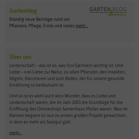
Hersteller
Blumensamen
Gartenblog
Exotische Samen
Arche Noah
Clever Pots
Ständig neue Beiträge rund um
Gemüsesamen
ASB Greenworld
COMPO
Pflanzen, Pflege, Ernte und vieles
mehr...
Gründünger
Keimsprossen
Austrosaat
Culinaris
Kiloware
baza
De Bolster Bio-Samen
Kleintiersaaten
Kräutersamen
Benary
Dobar
Über uns
Loretta-Rasen
Bingenheimer Saatgut
Dürr-Samen
Leidenschaft – das ist es, was fürs Gärtnern wichtig ist. Und
Obstsamen
Liebe – viel Liebe zur Natur, zu allen Pflanzen, den Insekten,
Pilzbrut
BioBalu
elho
Vögeln, Kleintieren und zum Boden, der für unsere gesunde
Rasensamen
Ernährung so bedeutsam ist.
Bionana
Eschenfelder
Steckzwiebeln
Zimmer & Kübelpflanzen
Und so ist es wohl auch kein Wunder, dass es Liebe und
BIOWOL
Feldsaaten Freudenberger
Kataloge
Leidenschaft waren, die im Jahr 2003 die Grundlage für die
Blumicorn
Fertil
Schnäppchen
Eröffnung des Onlineshops Samenhaus Müller waren. Was im
Kleinen begann ist nun zu einem großen Projekt gewachsen,
Bûten Birds
Flora Elite
Anzucht & Gartenzubehör
in dem es mehr als Saatgut gibt.
Bûten Home
Flora Elite Blumenzwiebeln
mehr...
Anzuchtschalen
Buzzy Seeds
Flora Fantastica