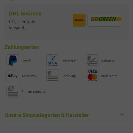
DHL GoGreen
CO
- neutraler
2
Versand...
Zahlungsarten
Paypal
Lastschrift
Vorkasse
Apple Pay
Rechnung
Kreditkarte
Firmenrechnung
Unsere Shopkategorien & Hersteller
Sämereien