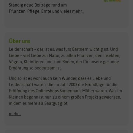
Ständig neue Beiträge rund um
Gemüsesamen
ASB Greenworld
COMPO
Pflanzen, Pflege, Ernte und vieles
mehr...
Gründünger
Keimsprossen
Austrosaat
Culinaris
Kiloware
baza
De Bolster Bio-Samen
Kleintiersaaten
Kräutersamen
Benary
Dobar
Über uns
Loretta-Rasen
Bingenheimer Saatgut
Dürr-Samen
Leidenschaft – das ist es, was fürs Gärtnern wichtig ist. Und
Obstsamen
Liebe – viel Liebe zur Natur, zu allen Pflanzen, den Insekten,
Pilzbrut
BioBalu
elho
Vögeln, Kleintieren und zum Boden, der für unsere gesunde
Rasensamen
Ernährung so bedeutsam ist.
Bionana
Eschenfelder
Steckzwiebeln
Zimmer & Kübelpflanzen
Und so ist es wohl auch kein Wunder, dass es Liebe und
BIOWOL
Feldsaaten Freudenberger
Kataloge
Leidenschaft waren, die im Jahr 2003 die Grundlage für die
Blumicorn
Fertil
Schnäppchen
Eröffnung des Onlineshops Samenhaus Müller waren. Was im
Kleinen begann ist nun zu einem großen Projekt gewachsen,
Bûten Birds
Flora Elite
Anzucht & Gartenzubehör
in dem es mehr als Saatgut gibt.
Bûten Home
Flora Elite Blumenzwiebeln
mehr...
Anzuchtschalen
Buzzy Seeds
Flora Fantastica
Anzuchttöpfe
Buzzy Gifts
Florex
Folien, Vliese und Netze