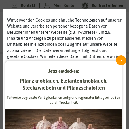
Kontakt
Mein Konto
Kontrast erhöhen
0
0
Wir verwenden Cookies und ähnliche Technologien auf unserer
Website und verarbeiten personenbezogene Daten von
Besucher:innen unserer Webseite (z.B. IP-Adresse), um z.B.
Inhalte und Anzeigen zu personalisieren, Medien von
Drittanbietern einzubinden oder Zugriffe auf unsere Website
zu analysieren. Die Datenverarbeitung erfolgt erst durch
gesetzte Cookies. Wir teilen diese Daten mit Dritten, die wir in
den Einstellungen benennen.
Die Datenverarbeitung kann mit Einwilligung oder aufgrund
Jetzt entdecken:
eines berechtigten Interesses erfolgen. Die Zustimmung kann
Vollschaf
Pflanzknoblauch, Elefantenknoblauch,
erteilt oder abgelehnt werden. Es besteht das Recht, nicht
aus der Natur in die Natur
einzuwilligen und die Einwilligung zu einem späteren
Steckzwiebeln und Pflanzschalotten
Zeitpunkt zu ändern oder zu widerrufen. Weitere
Vollschaf ist ein Unternehmen, welches sich auf die
Teilweise begrenzte Verfügbarkeiten aufgrund regionaler Ertragseinbußen
Informationen zur Verwendung personenbezogener Daten und
Verarbeitung von Schafwolle spezialisiert hat. Was in der
durch Trockenheit.
den Diensten erklären wir in unserer
Daten­schutz­erklärung
.
Schafhaltung ein lästiges Überbleibsel ist, kann für die Natur
ein wichtiger Rohstoff sein. Schafwolle wurde schon vor
vielen Jahrhunderten auf den Feldern der Bauern vergraben,
Essenziell
Statistik
um die hochwertigen Inhaltsstoffe zu nutzen. Heute wird die