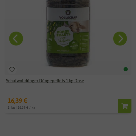
Schafwolldünger Düngepellets 1 kg Dose
16,39 €
1
kg
| 16,39 € / kg