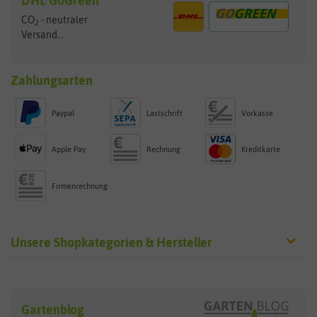
DHL GoGreen
CO
- neutraler
2
Versand...
Zahlungsarten
Paypal
Lastschrift
Vorkasse
Apple Pay
Rechnung
Kreditkarte
Firmenrechnung
Unsere Shopkategorien & Hersteller
Sämereien
Hersteller
Blumensamen
Gartenblog
Exotische Samen
Arche Noah
Clever Pots