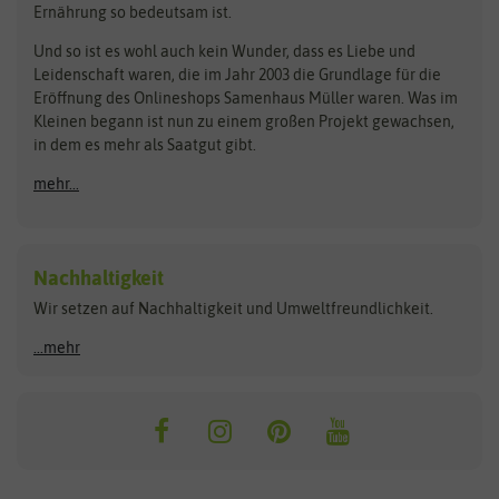
Ernährung so bedeutsam ist.
Bionana
Eschenfelder
Steckzwiebeln
Zimmer & Kübelpflanzen
Und so ist es wohl auch kein Wunder, dass es Liebe und
BIOWOL
Feldsaaten Freudenberger
Kataloge
Leidenschaft waren, die im Jahr 2003 die Grundlage für die
Blumicorn
Fertil
Schnäppchen
Eröffnung des Onlineshops Samenhaus Müller waren. Was im
Kleinen begann ist nun zu einem großen Projekt gewachsen,
Bûten Birds
Flora Elite
Anzucht & Gartenzubehör
in dem es mehr als Saatgut gibt.
Bûten Home
Flora Elite Blumenzwiebeln
mehr...
Anzuchtschalen
Buzzy Seeds
Flora Fantastica
Anzuchttöpfe
Buzzy Gifts
Florex
Folien, Vliese und Netze
Growblocks, Erde & Dünger
Carl Pabst
Nachhaltigkeit
Heizmatte & Heizkabel
Wir setzen auf Nachhaltigkeit und Umweltfreundlichkeit.
Florissa
Hortitops
Kokos-Quelltabletten
Zimmergewächshaus
Flortis
Jansen Zaden
...mehr
FLORTUS
Jiffy
Gemüsesamen
Franchi Sementi
JUB Holland
Bohnen & Erbsen
Frankonia Samen
Kent & Stowe
Gurkensamen
Kohlsamen
Garland
Kiepenkerl