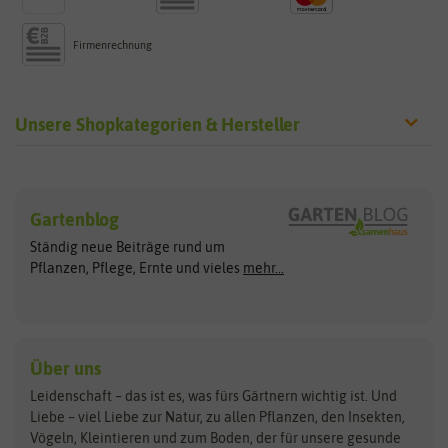
Firmenrechnung
Unsere Shopkategorien & Hersteller
Sämereien
Hersteller
Blumensamen
Gartenblog
Exotische Samen
Arche Noah
Clever Pots
Ständig neue Beiträge rund um
Gemüsesamen
ASB Greenworld
COMPO
Pflanzen, Pflege, Ernte und vieles
mehr...
Gründünger
Keimsprossen
Austrosaat
Culinaris
Kiloware
baza
De Bolster Bio-Samen
Kleintiersaaten
Kräutersamen
Benary
Dobar
Über uns
Loretta-Rasen
Bingenheimer Saatgut
Dürr-Samen
Leidenschaft – das ist es, was fürs Gärtnern wichtig ist. Und
Obstsamen
Liebe – viel Liebe zur Natur, zu allen Pflanzen, den Insekten,
Pilzbrut
BioBalu
elho
Vögeln, Kleintieren und zum Boden, der für unsere gesunde
Rasensamen