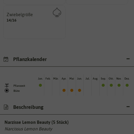
Zwiebelgröße
variieren.
14/16
ersten und zweiten Wert
Größen können zwischen dem
Umfang der Zwiebel in cm.
Pflanzkalender
Jan.
Feb.
Mär.
Apr.
Mai
Jun.
Jul.
Aug.
Sep.
Okt.
Nov.
Dez.
Pflanzzeit
Blüte
Beschreibung
Narzisse Lemon Beauty (5 Stück)
Narcissus Lemon Beauty