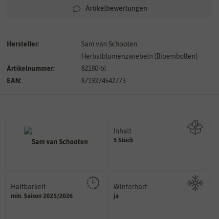
Artikelbewertungen
Hersteller:
Sam van Schooten
Herbstblumenzwiebeln (Bloembollen)
Artikelnummer:
82180-bl
EAN:
8719274542773
Inhalt
5 Stück
Wie viel ist enthalten
Haltbarkeit
Winterhart
sollte.
min. Saison 2025/2026
ja
Probleme überwintern können.
und Pflanzgut sehr gut keimen
Pflanzen, die im Freien ohne
Zeitpunkt, bis zu dem das Saat-