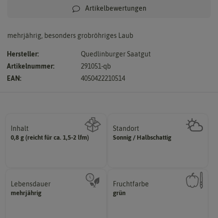
Artikelbewertungen
mehrjährig, besonders grobröhriges Laub
Hersteller:
Quedlinburger Saatgut
Artikelnummer:
291051-qb
EAN:
4050422210514
Inhalt
Standort
sonnig, vollsonnig)
0,8 g (reicht für ca. 1,5-2 lfm)
Sonnig / Halbschattig
Wie viel ist enthalten
Pflanze? (schattig, halbschattig,
Wie viel Licht benötigt die
Lebensdauer
Fruchtfarbe
mehrjährig.
hat.
mehrjährig
grün
einjährig, zweijährig oder
sie nach dem Reifungsprozess
Pflanzen werden kategorisiert in:
Die Farbe der reifen Frucht, die