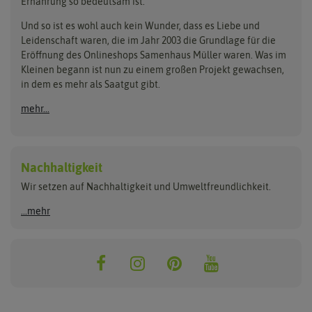
Ernährung so bedeutsam ist.
Bionana
Eschenfelder
Steckzwiebeln
Zimmer & Kübelpflanzen
Und so ist es wohl auch kein Wunder, dass es Liebe und
BIOWOL
Feldsaaten Freudenberger
Kataloge
Leidenschaft waren, die im Jahr 2003 die Grundlage für die
Blumicorn
Fertil
Schnäppchen
Eröffnung des Onlineshops Samenhaus Müller waren. Was im
Kleinen begann ist nun zu einem großen Projekt gewachsen,
Bûten Birds
Flora Elite
Anzucht & Gartenzubehör
in dem es mehr als Saatgut gibt.
Bûten Home
Flora Elite Blumenzwiebeln
mehr...
Anzuchtschalen
Buzzy Seeds
Flora Fantastica
Anzuchttöpfe
Buzzy Gifts
Florex
Folien, Vliese und Netze
Growblocks, Erde & Dünger
Carl Pabst
Nachhaltigkeit
Heizmatte & Heizkabel
Wir setzen auf Nachhaltigkeit und Umweltfreundlichkeit.
Florissa
Hortitops
Kokos-Quelltabletten
Zimmergewächshaus
Flortis
Jansen Zaden
...mehr
FLORTUS
Jiffy
Gemüsesamen
Franchi Sementi
JUB Holland
Bohnen & Erbsen
Frankonia Samen
Kent & Stowe
Gurkensamen
Kohlsamen
Garland
Kiepenkerl
Kürbissamen