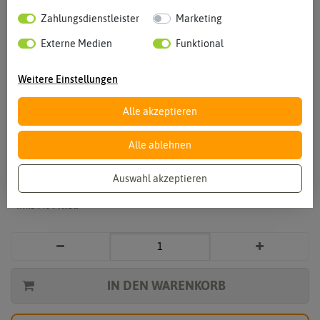
Zahlungsdienstleister
Marketing
Externe Medien
Funktional
Weitere Einstellungen
Vergrößern durch berühren
Alle akzeptieren
Schnittlauch Polyvert
Alle ablehnen
3,49 €
*
Auswahl akzeptieren
* inkl. 7% MwSt.
IN DEN WARENKORB