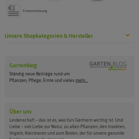
Firmenrechnung
Unsere Shopkategorien & Hersteller
Sämereien
Hersteller
Blumensamen
Gartenblog
Exotische Samen
Arche Noah
Clever Pots
Ständig neue Beiträge rund um
Gemüsesamen
ASB Greenworld
COMPO
Pflanzen, Pflege, Ernte und vieles
mehr...
Gründünger
Keimsprossen
Austrosaat
Culinaris
Kiloware
baza
De Bolster Bio-Samen
Kleintiersaaten
Kräutersamen
Benary
Dobar
Über uns
Loretta-Rasen
Bingenheimer Saatgut
Dürr-Samen
Leidenschaft – das ist es, was fürs Gärtnern wichtig ist. Und
Obstsamen
Liebe – viel Liebe zur Natur, zu allen Pflanzen, den Insekten,
Pilzbrut
BioBalu
elho
Vögeln, Kleintieren und zum Boden, der für unsere gesunde
Rasensamen