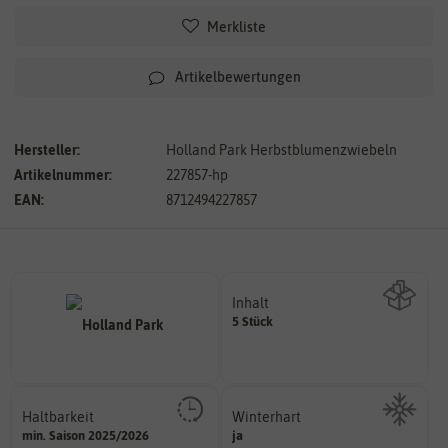
Merkliste
Artikelbewertungen
Hersteller:
Holland Park Herbstblumenzwiebeln
Artikelnummer:
227857-hp
EAN:
8712494227857
Inhalt
5 Stück
Wie viel ist enthalten
Haltbarkeit
Winterhart
sollte.
min. Saison 2025/2026
ja
Probleme überwintern können.
und Pflanzgut sehr gut keimen