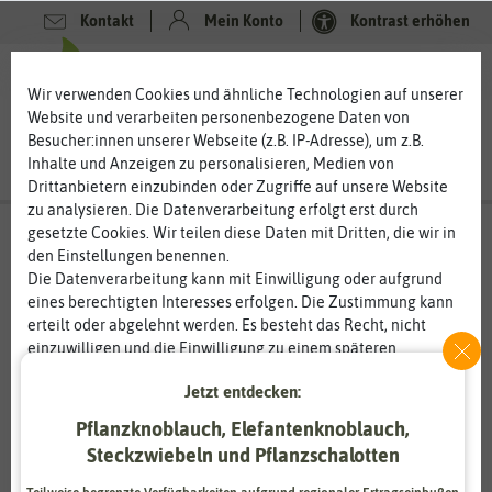
Kontakt
Mein Konto
Kontrast erhöhen
0
0
Wir verwenden Cookies und ähnliche Technologien auf unserer
Website und verarbeiten personenbezogene Daten von
Besucher:innen unserer Webseite (z.B. IP-Adresse), um z.B.
Inhalte und Anzeigen zu personalisieren, Medien von
Drittanbietern einzubinden oder Zugriffe auf unsere Website
zu analysieren. Die Datenverarbeitung erfolgt erst durch
gesetzte Cookies. Wir teilen diese Daten mit Dritten, die wir in
den Einstellungen benennen.
%
80
-
Die Datenverarbeitung kann mit Einwilligung oder aufgrund
eines berechtigten Interesses erfolgen. Die Zustimmung kann
erteilt oder abgelehnt werden. Es besteht das Recht, nicht
einzuwilligen und die Einwilligung zu einem späteren
Zeitpunkt zu ändern oder zu widerrufen. Weitere
Jetzt entdecken:
Informationen zur Verwendung personenbezogener Daten und
den Diensten erklären wir in unserer
Daten­schutz­erklärung
.
Pflanzknoblauch, Elefantenknoblauch,
Steckzwiebeln und Pflanzschalotten
Essenziell
Statistik