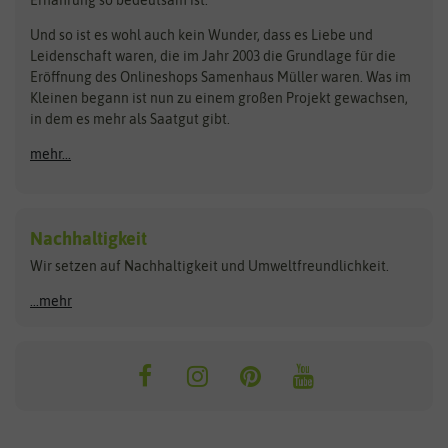
Bionana
Eschenfelder
Steckzwiebeln
Zimmer & Kübelpflanzen
Und so ist es wohl auch kein Wunder, dass es Liebe und
BIOWOL
Feldsaaten Freudenberger
Kataloge
Leidenschaft waren, die im Jahr 2003 die Grundlage für die
Blumicorn
Fertil
Schnäppchen
Eröffnung des Onlineshops Samenhaus Müller waren. Was im
Kleinen begann ist nun zu einem großen Projekt gewachsen,
Bûten Birds
Flora Elite
Anzucht & Gartenzubehör
in dem es mehr als Saatgut gibt.
Bûten Home
Flora Elite Blumenzwiebeln
mehr...
Anzuchtschalen
Buzzy Seeds
Flora Fantastica
Anzuchttöpfe
Buzzy Gifts
Florex
Folien, Vliese und Netze
Growblocks, Erde & Dünger
Carl Pabst
Nachhaltigkeit
Heizmatte & Heizkabel
Wir setzen auf Nachhaltigkeit und Umweltfreundlichkeit.
Florissa
Hortitops
Kokos-Quelltabletten
Zimmergewächshaus
Flortis
Jansen Zaden
...mehr
FLORTUS
Jiffy
Gemüsesamen
Franchi Sementi
JUB Holland
Bohnen & Erbsen
Frankonia Samen
Kent & Stowe
Gurkensamen
Kohlsamen
Garland
Kiepenkerl
Kürbissamen