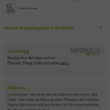
Firmenrechnung
Unsere Shopkategorien & Hersteller
Sämereien
Hersteller
Blumensamen
Gartenblog
Exotische Samen
Arche Noah
Clever Pots
Ständig neue Beiträge rund um
Gemüsesamen
ASB Greenworld
COMPO
Pflanzen, Pflege, Ernte und vieles
mehr...
Gründünger
Keimsprossen
Austrosaat
Culinaris
Kiloware
baza
De Bolster Bio-Samen
Kleintiersaaten
Kräutersamen
Benary
Dobar
Über uns
Loretta-Rasen
Bingenheimer Saatgut
Dürr-Samen
Leidenschaft – das ist es, was fürs Gärtnern wichtig ist. Und
Obstsamen
Liebe – viel Liebe zur Natur, zu allen Pflanzen, den Insekten,
Pilzbrut
BioBalu
elho
Vögeln, Kleintieren und zum Boden, der für unsere gesunde
Rasensamen
Ernährung so bedeutsam ist.