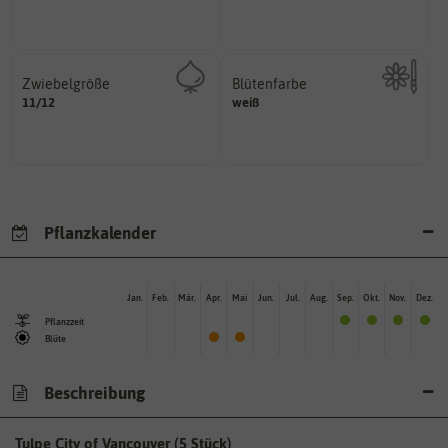
Pflanzen, die im Freien ohne
Zeitpunkt, bis zu dem das Saat-
Zwiebelgröße
Blütenfarbe
variieren.
11/12
ersten und zweiten Wert
weiß
Kann auch mehrfarbig sein.
Größen können zwischen dem
Wie ist die Blüte eingefärbt?
Umfang der Zwiebel in cm.
Pflanzkalender
Jan.
Feb.
Mär.
Apr.
Mai
Jun.
Jul.
Aug.
Sep.
Okt.
Nov.
Dez.
Pflanzzeit
Blüte
Beschreibung
Tulpe City of Vancouver (5 Stück)