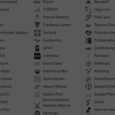
Greenworld
Flortis
Neudorff
rosaat
FLORTUS
Orga.nico
Franchi Sementi
Pearl Jars
ry
Frankonia Samen
Pegasus Dre
enheimer Saatgut
Garland
Pilzmännch
alu
Gardissimo
ProSpecieRa
ana
GEVO
Quedlinburg
WOL
Greenline
ReinSaat
icorn
Grüne Oase
ReNatura
n Birds
Grow-Grow Nut
Romberg
n Home
Gusta Garden
Rosenfellne
y Seeds
Hauert Manna
Saatgut Dil
 Gifts
Holland Park
Saatgut Man
Blumenzwiebeln
 Pabst
Saflax
Holland's Nature
er Pots
Sam van Sch
Hortitops