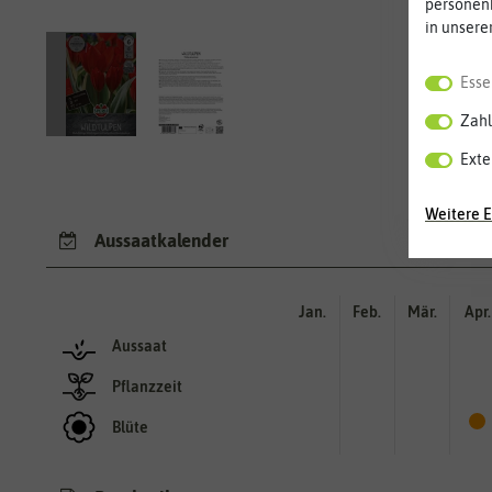
personen
in unsere
Esse
Zahl
Exte
Weitere E
Aussaatkalender
Jan.
Feb.
Mär.
Apr.
Aussaat
Pflanzzeit
Blüte