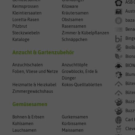
ASB 
Keimsprossen
Kiloware
Aust
Kleintiersaaten
Kräutersamen
Loretta-Rasen
Obstsamen
baza
Pilzbrut
Rasensamen
Bena
Steckzwiebeln
Zimmer & Kübelpflanzen
Bing
Kataloge
Schnäppchen
BioB
Anzucht & Gartenzubehör
Bion
Anzuchtschalen
Anzuchttöpfe
BIO
Folien, Vliese und Netze
Growblocks, Erde &
Blum
Dünger
Bûte
Heizmatte & Heizkabel
Kokos-Quelltabletten
Zimmergewächshaus
Bûte
Buzz
Gemüsesamen
Buzzy
Bohnen & Erbsen
Gurkensamen
Carl
Kohlsamen
Kürbissamen
Clev
Lauchsamen
Maissamen