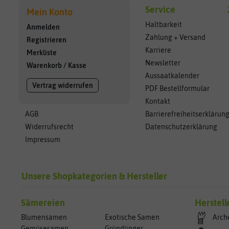
Service
Mein Konto
Haltbarkeit
Anmelden
Zahlung + Versand
Registrieren
Karriere
Merkliste
Newsletter
Warenkorb
/
Kasse
Aussaatkalender
Vertrag widerrufen
PDF Bestellformular
Kontakt
AGB
Barrierefreiheitserklärun
Widerrufsrecht
Datenschutzerklärung
Impressum
Unsere Shopkategorien & Hersteller
Sämereien
Herstell
Blumensamen
Exotische Samen
Arch
Gemüsesamen
Gründünger