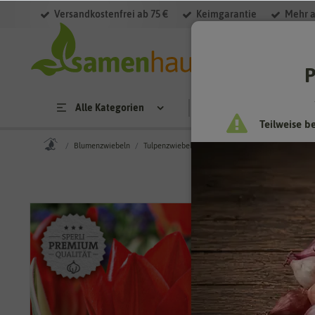
Versandkostenfrei ab 75 €
Keimgarantie
Mehr a
P
Alle Kategorien
Saatgut
Anzucht & 
Teilweise b
Blumenzwiebeln
Tulpenzwiebeln
Wildtulpe
Wildtulpe Unicum