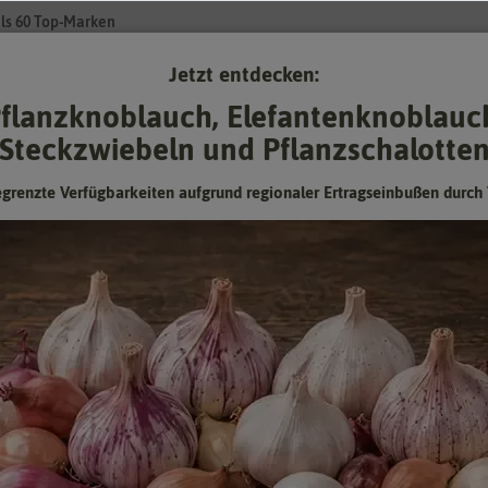
ls 60 Top-Marken
Jetzt entdecken:
Su
flanzknoblauch, Elefantenknoblauc
Steckzwiebeln und Pflanzschalotte
Gartenzubehör
Pflanzgut
Keimsprossen
❤ für Tiere
egrenzte Verfügbarkeiten aufgrund regionaler Ertragseinbußen durch 
 (5 Stück)
Wildtulpe Unicum (5 Stück)
Hersteller:
Sperli Herbstblumenzwiebeln
Artikelnummer:
456660
EAN:
4001523456042