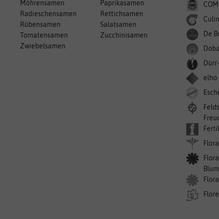
Möhrensamen
Paprikasamen
COM
Radieschensamen
Rettichsamen
Culin
Rübensamen
Salatsamen
De B
Tomatensamen
Zucchinisamen
Zwiebelsamen
Doba
Dürr
elho
Esch
Feld
Freu
Ferti
Flora
Flora
Blum
Flor
Flor