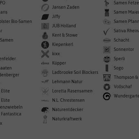
PO
Samen Fetze
Jansen Zaden
aris
Samen Maie
Jiffy
olster Bio-Samen
Samen Pfan
JUB Holland
r
Sativa Rhei
Kent & Stowe
-Samen
Schacht
Kiepenkerl
Sonnentor
kixx
enfelder
Sperli
Küpper
saaten
Sogo
Ladbrooke Soil Blockers
denberger
Thompson &
l
Lehmann Natur
Vollschaf
 Elite
Loretta Rasensamen
Wundergart
 Elite
N.L. Chrestensen
enzwiebeln
Naturentdecker
a Fantastica
Naturkraftwerk
ex