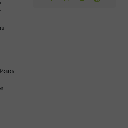
r
r
n
nau
 Morgan
en