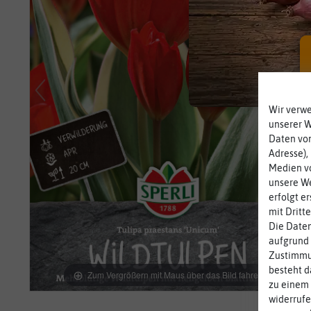
Wir verw
unserer 
Daten von
Adresse),
Medien vo
unsere We
erfolgt e
mit Dritt
Die Daten
aufgrund 
Zustimmun
besteht d
Zum Vergrößern mit Maus über das Bild fahren
zu einem 
widerrufe