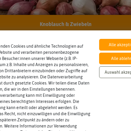
Botanischer Name
Inhalt
Bestimmung der Pflanze.
Knoblauch & Zwiebeln
Namen zur eindeutigen
Wie viel ist enthalten
Tulipa
praestans
5 Stück
Der botanische (lateinische)
Alle akzept
enden Cookies und ähnliche Technologien auf
Haltbarkeit
Standort
sollte.
sonnig, vollsonnig)
Website und verarbeiten personenbezogene
und Pflanzgut sehr gut keimen
Pflanze? (schattig, halbschattig,
min. Saison 2026/2027
Sonnig / Halbschattig
Zeitpunkt, bis zu dem das Saat-
Wie viel Licht benötigt die
 Besucher:innen unserer Webseite (z.B. IP-
Alle ableh
 um z.B. Inhalte und Anzeigen zu personalisieren,
n Drittanbietern einzubinden oder Zugriffe auf
Auswahl akze
Lebensdauer
Winterhart
bsite zu analysieren. Die Datenverarbeitung
mehrjährig.
Probleme überwintern können.
einjährig, zweijährig oder
mehrjährig
ja
rst durch gesetzte Cookies. Wir teilen diese Daten
Pflanzen, die im Freien ohne
Pflanzen werden kategorisiert in:
en, die wir in den Einstellungen benennen.
verarbeitung kann mit Einwilligung oder
eines berechtigten Interesses erfolgen. Die
Pflanzabstand
Saat-,Pflanztiefe
einbringen?
g kann erteilt oder abgelehnt werden. Es
Pflanzen voneinander haben?
oder Pflanzgut in die Erde
7 cm
8 cm
Welchen Abstand sollten die
as Recht, nicht einzuwilligen und die Einwilligung
Wie tief sollten Sie Samenkorn
späteren Zeitpunkt zu ändern oder zu
n. Weitere Informationen zur Verwendung