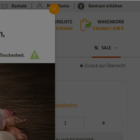
Kontakt
Mein Konto
Kontrast erhöhen
MERKLISTE
WARENKORB
che
0 Artikel
0
Artikel /
0,00 €
h,
n
SALE
Trockenheit.
Zurück zur Übersicht
4,59 €
*
* inkl. 7% MwSt. zzgl.
Versandkosten