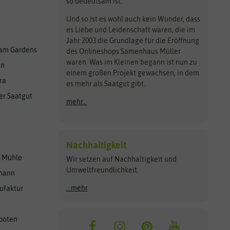
so bedeutsam ist.
Und so ist es wohl auch kein Wunder, dass
es Liebe und Leidenschaft waren, die im
Jahr 2003 die Grundlage für die Eröffnung
am Gardens
des Onlineshops Samenhaus Müller
waren. Was im Kleinen begann ist nun zu
en
einem großen Projekt gewachsen, in dem
ra
es mehr als Saatgut gibt.
er Saatgut
mehr...
Nachhaltigkeit
r Mühle
Wir setzen auf Nachhaltigkeit und
Umweltfreundlichkeit.
lmann
...mehr
ufaktur
ooten