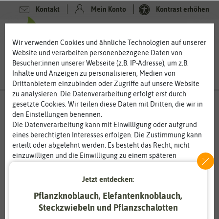
Kontakt
Mein Konto
Kontrast erhöhen
0
0
Wir verwenden Cookies und ähnliche Technologien auf unserer
Website und verarbeiten personenbezogene Daten von
Besucher:innen unserer Webseite (z.B. IP-Adresse), um z.B.
Inhalte und Anzeigen zu personalisieren, Medien von
Drittanbietern einzubinden oder Zugriffe auf unsere Website
zu analysieren. Die Datenverarbeitung erfolgt erst durch
gesetzte Cookies. Wir teilen diese Daten mit Dritten, die wir in
den Einstellungen benennen.
Die Datenverarbeitung kann mit Einwilligung oder aufgrund
eines berechtigten Interesses erfolgen. Die Zustimmung kann
erteilt oder abgelehnt werden. Es besteht das Recht, nicht
einzuwilligen und die Einwilligung zu einem späteren
Zeitpunkt zu ändern oder zu widerrufen. Weitere
Informationen zur Verwendung personenbezogener Daten und
Jetzt entdecken:
den Diensten erklären wir in unserer
Daten­schutz­erklärung
.
Pflanzknoblauch, Elefantenknoblauch,
Steckzwiebeln und Pflanzschalotten
Essenziell
Statistik