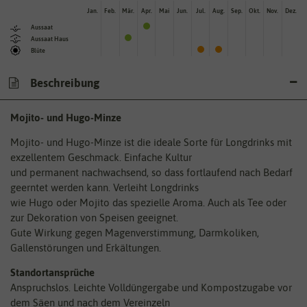
Jan.
Feb.
Mär.
Apr.
Mai
Jun.
Jul.
Aug.
Sep.
Okt.
Nov.
Dez.
Aussaat
Aussaat Haus
Blüte
Beschreibung
Mojito- und Hugo-Minze
Mojito- und Hugo-Minze ist die ideale Sorte für Longdrinks mit
exzellentem Geschmack. Einfache Kultur
und permanent nachwachsend, so dass fortlaufend nach Bedarf
geerntet werden kann. Verleiht Longdrinks
wie Hugo oder Mojito das spezielle Aroma. Auch als Tee oder
zur Dekoration von Speisen geeignet.
Gute Wirkung gegen Magenverstimmung, Darmkoliken,
Gallenstörungen und Erkältungen.
Standortansprüche
Anspruchslos. Leichte Volldüngergabe und Kompostzugabe vor
dem Säen und nach dem Vereinzeln