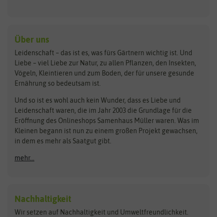
Keimsprossen
Austrosaat
Culinaris
Kiloware
baza
De Bolster Bio-Samen
Kleintiersaaten
Kräutersamen
Benary
Dobar
Über uns
Loretta-Rasen
Bingenheimer Saatgut
Dürr-Samen
Leidenschaft – das ist es, was fürs Gärtnern wichtig ist. Und
Obstsamen
Liebe – viel Liebe zur Natur, zu allen Pflanzen, den Insekten,
Pilzbrut
BioBalu
elho
Vögeln, Kleintieren und zum Boden, der für unsere gesunde
Rasensamen
Ernährung so bedeutsam ist.
Bionana
Eschenfelder
Steckzwiebeln
Zimmer & Kübelpflanzen
Und so ist es wohl auch kein Wunder, dass es Liebe und
BIOWOL
Feldsaaten Freudenberger
Kataloge
Leidenschaft waren, die im Jahr 2003 die Grundlage für die
Blumicorn
Fertil
Schnäppchen
Eröffnung des Onlineshops Samenhaus Müller waren. Was im
Kleinen begann ist nun zu einem großen Projekt gewachsen,
Bûten Birds
Flora Elite
Anzucht & Gartenzubehör
in dem es mehr als Saatgut gibt.
Bûten Home
Flora Elite Blumenzwiebeln
mehr...
Anzuchtschalen
Buzzy Seeds
Flora Fantastica
Anzuchttöpfe
Buzzy Gifts
Florex
Folien, Vliese und Netze
Growblocks, Erde & Dünger
Carl Pabst
Nachhaltigkeit
Heizmatte & Heizkabel
Wir setzen auf Nachhaltigkeit und Umweltfreundlichkeit.
Florissa
Hortitops
Kokos-Quelltabletten