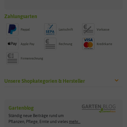
Zahlungsarten
Paypal
Lastschrift
Vorkasse
Apple Pay
Rechnung
Kreditkarte
Firmenrechnung
Unsere Shopkategorien & Hersteller
Sämereien
Hersteller
Blumensamen
Gartenblog
Exotische Samen
Arche Noah
Clever Pots
Ständig neue Beiträge rund um
Gemüsesamen
ASB Greenworld
COMPO
Pflanzen, Pflege, Ernte und vieles
mehr...
Gründünger