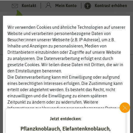
Kontakt
Mein Konto
Kontrast erhöhen
0
0
Wir verwenden Cookies und ähnliche Technologien auf unserer
Website und verarbeiten personenbezogene Daten von
Besucher:innen unserer Webseite (z.B. IP-Adresse), um z.B.
Inhalte und Anzeigen zu personalisieren, Medien von
Drittanbietern einzubinden oder Zugriffe auf unsere Website
zu analysieren. Die Datenverarbeitung erfolgt erst durch
gesetzte Cookies. Wir teilen diese Daten mit Dritten, die wir in
den Einstellungen benennen.
Die Datenverarbeitung kann mit Einwilligung oder aufgrund
eines berechtigten Interesses erfolgen. Die Zustimmung kann
erteilt oder abgelehnt werden. Es besteht das Recht, nicht
einzuwilligen und die Einwilligung zu einem späteren
Zeitpunkt zu ändern oder zu widerrufen. Weitere
Informationen zur Verwendung personenbezogener Daten und
den Diensten erklären wir in unserer
Daten­schutz­erklärung
.
Jetzt entdecken:
Pflanzknoblauch, Elefantenknoblauch,
Essenziell
Statistik