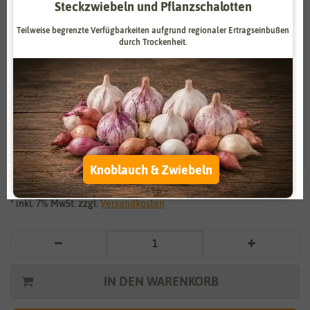
Steckzwiebeln und Pflanzschalotten
Zahlungsdienstleister
Marketing
Teilweise begrenzte Verfügbarkeiten aufgrund regionaler Ertragseinbußen
Externe Medien
Funktional
durch Trockenheit.
Weitere Einstellungen
Vergrößern durch berühren
Alle akzeptieren
Mojito- und Hugo-Minze
Alle ablehnen
2,99 €
*
Knoblauch & Zwiebeln
Auswahl akzeptieren
* inkl. 7% MwSt. zzgl.
Versandkosten
IN DEN WARENKORB