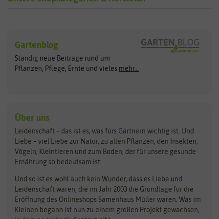
Sämereien
Hersteller
Blumensamen
Gartenblog
Exotische Samen
Arche Noah
Clever Pots
Ständig neue Beiträge rund um
Gemüsesamen
ASB Greenworld
COMPO
Pflanzen, Pflege, Ernte und vieles
mehr...
Gründünger
Keimsprossen
Austrosaat
Culinaris
Kiloware
baza
De Bolster Bio-Samen
Kleintiersaaten
Kräutersamen
Benary
Dobar
Über uns
Loretta-Rasen
Bingenheimer Saatgut
Dürr-Samen
Leidenschaft – das ist es, was fürs Gärtnern wichtig ist. Und
Obstsamen
Liebe – viel Liebe zur Natur, zu allen Pflanzen, den Insekten,
Pilzbrut
BioBalu
elho
Vögeln, Kleintieren und zum Boden, der für unsere gesunde
Rasensamen
Ernährung so bedeutsam ist.
Bionana
Eschenfelder
Steckzwiebeln
Zimmer & Kübelpflanzen
Und so ist es wohl auch kein Wunder, dass es Liebe und
BIOWOL
Feldsaaten Freudenberger
Kataloge
Leidenschaft waren, die im Jahr 2003 die Grundlage für die
Blumicorn
Fertil
Schnäppchen
Eröffnung des Onlineshops Samenhaus Müller waren. Was im
Kleinen begann ist nun zu einem großen Projekt gewachsen,
Bûten Birds
Flora Elite