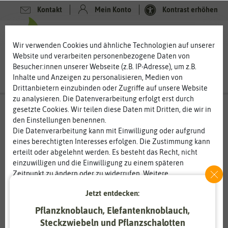
Kontakt
Mein Konto
Kontrast erhöhen
0
0
Wir verwenden Cookies und ähnliche Technologien auf unserer
Website und verarbeiten personenbezogene Daten von
Besucher:innen unserer Webseite (z.B. IP-Adresse), um z.B.
Inhalte und Anzeigen zu personalisieren, Medien von
Drittanbietern einzubinden oder Zugriffe auf unsere Website
zu analysieren. Die Datenverarbeitung erfolgt erst durch
gesetzte Cookies. Wir teilen diese Daten mit Dritten, die wir in
den Einstellungen benennen.
Die Datenverarbeitung kann mit Einwilligung oder aufgrund
eines berechtigten Interesses erfolgen. Die Zustimmung kann
erteilt oder abgelehnt werden. Es besteht das Recht, nicht
einzuwilligen und die Einwilligung zu einem späteren
Zeitpunkt zu ändern oder zu widerrufen. Weitere
Informationen zur Verwendung personenbezogener Daten und
Jetzt entdecken:
den Diensten erklären wir in unserer
Daten­schutz­erklärung
.
Pflanzknoblauch, Elefantenknoblauch,
Essenziell
Statistik
Steckzwiebeln und Pflanzschalotten