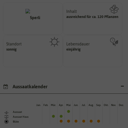
Inhalt
ausreichend für ca. 120 Pflanzen
Wie viel ist enthalten
Standort
Lebensdauer
sonnig, vollsonnig)
mehrjährig.
sonnig
einjährig
Pflanze? (schattig, halbschattig,
einjährig, zweijährig oder
Wie viel Licht benötigt die
Pflanzen werden kategorisiert in:
Aussaatkalender
Jan.
Feb.
Mär.
Apr.
Mai
Jun.
Jul.
Aug.
Sep.
Okt.
Nov.
Dez.
Aussaat
Aussaat Haus
Blüte