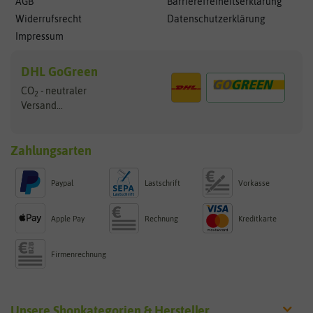
AGB
Barrierefreiheitserklärung
Widerrufsrecht
Datenschutzerklärung
Impressum
DHL GoGreen
CO
- neutraler
2
Versand...
Zahlungsarten
Paypal
Lastschrift
Vorkasse
Apple Pay
Rechnung
Kreditkarte
Firmenrechnung
Unsere Shopkategorien & Hersteller