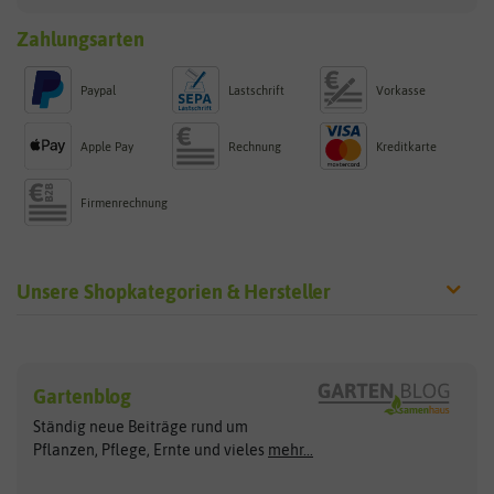
Zahlungsarten
Paypal
Lastschrift
Vorkasse
Apple Pay
Rechnung
Kreditkarte
Firmenrechnung
Unsere Shopkategorien & Hersteller
Sämereien
Hersteller
Blumensamen
Gartenblog
Exotische Samen
Arche Noah
Clever Pots
Ständig neue Beiträge rund um
Gemüsesamen
ASB Greenworld
COMPO
Pflanzen, Pflege, Ernte und vieles
mehr...
Gründünger
Keimsprossen
Austrosaat
Culinaris