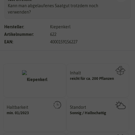
Kann man abgelaufenes Saatgut trotzdem noch
verwenden?
Hersteller:
Kiepenkerl
Artikelnummer:
622
EAN:
4000159156227
Inhalt
reicht für ca. 200 Pflanzen
Wie viel ist enthalten
Haltbarkeit
Standort
sollte.
sonnig, vollsonnig)
min. 01/2023
Sonnig / Halbschattig
und Pflanzgut sehr gut keimen
Pflanze? (schattig, halbschattig,
Zeitpunkt, bis zu dem das Saat-
Wie viel Licht benötigt die