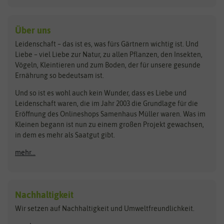
Kiloware
baza
De Bolster Bio-Samen
Kleintiersaaten
Kräutersamen
Benary
Dobar
Über uns
Loretta-Rasen
Bingenheimer Saatgut
Dürr-Samen
Leidenschaft – das ist es, was fürs Gärtnern wichtig ist. Und
Obstsamen
Liebe – viel Liebe zur Natur, zu allen Pflanzen, den Insekten,
Pilzbrut
BioBalu
elho
Vögeln, Kleintieren und zum Boden, der für unsere gesunde
Rasensamen
Ernährung so bedeutsam ist.
Bionana
Eschenfelder
Steckzwiebeln
Zimmer & Kübelpflanzen
Und so ist es wohl auch kein Wunder, dass es Liebe und
BIOWOL
Feldsaaten Freudenberger
Kataloge
Leidenschaft waren, die im Jahr 2003 die Grundlage für die
Blumicorn
Fertil
Schnäppchen
Eröffnung des Onlineshops Samenhaus Müller waren. Was im
Kleinen begann ist nun zu einem großen Projekt gewachsen,
Bûten Birds
Flora Elite
Anzucht & Gartenzubehör
in dem es mehr als Saatgut gibt.
Bûten Home
Flora Elite Blumenzwiebeln
mehr...
Anzuchtschalen
Buzzy Seeds
Flora Fantastica
Anzuchttöpfe
Buzzy Gifts
Florex
Folien, Vliese und Netze
Growblocks, Erde & Dünger
Carl Pabst
Nachhaltigkeit
Heizmatte & Heizkabel
Wir setzen auf Nachhaltigkeit und Umweltfreundlichkeit.
Florissa
Hortitops
Kokos-Quelltabletten
Zimmergewächshaus