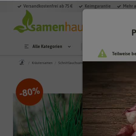
Versandkostenfrei ab 75 €
Keimgarantie
Mehr a
P
Alle Kategorien
Saatgut
Anzucht & 
Teilweise b
Kräutersamen
Schnittlauchsamen
Schnittlauch Twiggy [MHD 01
%
80
-