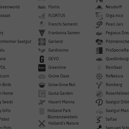
Greenworld
Flortis
Neudorff
rosaat
FLORTUS
Orga.nico
Franchi Sementi
Pearl Jars
ry
Frankonia Samen
Pegasus Dre
enheimer Saatgut
Garland
Pilzmännch
alu
Gardissimo
ProSpecieRa
ana
GEVO
Quedlinburg
WOL
Greenline
ReinSaat
icorn
Grüne Oase
ReNatura
n Birds
Grow-Grow Nut
Romberg
n Home
Gusta Garden
Rosenfellne
y Seeds
Hauert Manna
Saatgut Dil
 Gifts
Holland Park
Saatgut Man
Blumenzwiebeln
 Pabst
Saflax
Holland's Nature
er Pots
Sam van Sch