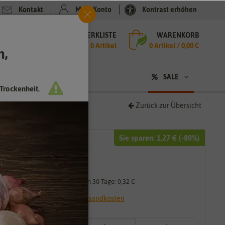
Kontakt
Mein Konto
Kontrast erhöhen
MERKLISTE
WARENKORB
che
0 Artikel
0
Artikel /
0,00 €
h,
n
sen
❤ für Tiere
SALE
Trockenheit.
Zurück zur Übersicht
Sie sparen:
1,27 €
(-
80
%)
1,59 €
0,32 €
*
Niedrigster Preis der letzten 30 Tage:
0,32 €
* inkl. 7% MwSt. zzgl.
Versandkosten