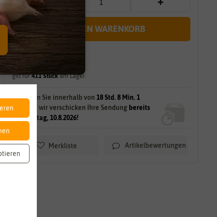
IN DEN WARENKORB
sofort lieferbar
gilt für
411
Stück
am Lager.
Bestellen Sie innerhalb von
18 Std. 7 Min. 59
Sek.
und wir verschicken Ihre Sendung
bereits
ieren
am Montag, 10.8.2026!
nen
Artikelbewertungen
Merkliste
ptieren