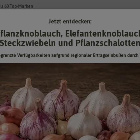
ls 60 Top-Marken
Jetzt entdecken:
Su
flanzknoblauch, Elefantenknoblauc
Steckzwiebeln und Pflanzschalotte
Gartenzubehör
Gründünger & -düngung
Pflanzgut
Keimspros
egrenzte Verfügbarkeiten aufgrund regionaler Ertragseinbußen durch 
/2024]
Schnittlauch Twiggy [MHD 01/2024]
Feinröhrige Sorte
Mindesthaltbarkeitsdatum (MHD) überschritten oder
fast erreicht:
Kann man abgelaufenes Saatgut trotzdem noch