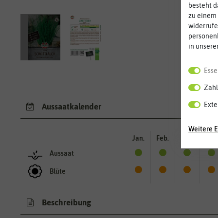
besteht d
zu einem 
widerrufe
personen
in unsere
Esse
Zahl
Exte
Aussaatkalender
Weitere E
Jan.
Feb.
Mär.
Apr.
Aussaat
Blüte
Beschreibung