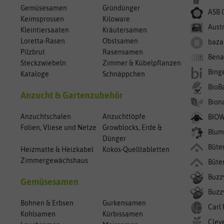
Gemüsesamen
Gründünger
ASB 
Keimsprossen
Kiloware
Aust
Kleintiersaaten
Kräutersamen
Loretta-Rasen
Obstsamen
baza
Pilzbrut
Rasensamen
Bena
Steckzwiebeln
Zimmer & Kübelpflanzen
Bing
Kataloge
Schnäppchen
BioB
Anzucht & Gartenzubehör
Bion
Anzuchtschalen
Anzuchttöpfe
BIO
Folien, Vliese und Netze
Growblocks, Erde &
Blum
Dünger
Bûte
Heizmatte & Heizkabel
Kokos-Quelltabletten
Zimmergewächshaus
Bûte
Buzz
Gemüsesamen
Buzzy
Bohnen & Erbsen
Gurkensamen
Carl
Kohlsamen
Kürbissamen
Clev