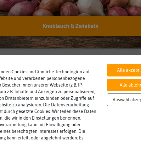
verwenden?
Hersteller:
Sperli-Samen
Artikelnummer:
84656-old57
Knoblauch & Zwiebeln
EAN:
4001523846577
Inhalt
Haltbarkeit
sollte.
Alle akzept
Wie viel ist enthalten
und Pflanzgut sehr gut keimen
ausreichend für ca. 100 Pflanzen
min. 01/2024
enden Cookies und ähnliche Technologien auf
Zeitpunkt, bis zu dem das Saat-
Website und verarbeiten personenbezogene
 Besucher:innen unserer Webseite (z.B. IP-
Alle ableh
 um z.B. Inhalte und Anzeigen zu personalisieren,
Standort
Lebensdauer
sonnig, vollsonnig)
mehrjährig.
n Drittanbietern einzubinden oder Zugriffe auf
Auswahl akze
Pflanze? (schattig, halbschattig,
einjährig, zweijährig oder
sonnig
mehrjährig
bsite zu analysieren. Die Datenverarbeitung
Wie viel Licht benötigt die
Pflanzen werden kategorisiert in:
rst durch gesetzte Cookies. Wir teilen diese Daten
en, die wir in den Einstellungen benennen.
verarbeitung kann mit Einwilligung oder
eines berechtigten Interesses erfolgen. Die
g kann erteilt oder abgelehnt werden. Es