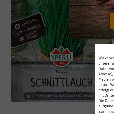
Wir verw
unserer 
Daten von
Adresse),
Medien vo
unsere We
erfolgt e
mit Dritt
Zum Vergrößern mit Maus über das Bild fahren
Die Daten
aufgrund 
Zustimmun