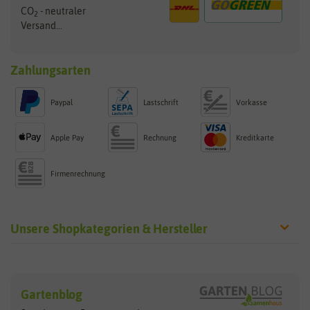
CO
- neutraler
2
Versand...
Zahlungsarten
Paypal
Lastschrift
Vorkasse
Apple Pay
Rechnung
Kreditkarte
Firmenrechnung
Unsere Shopkategorien & Hersteller
Sämereien
Hersteller
Blumensamen
Gartenblog
Exotische Samen
Arche Noah
Clever Pots