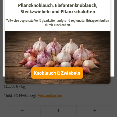
Pflanzknoblauch, Elefantenknoblauch,
Zahlungsdienstleister
Marketing
Steckzwiebeln und Pflanzschalotten
Externe Medien
Funktional
Teilweise begrenzte Verfügbarkeiten aufgrund regionaler Ertragseinbußen
durch Trockenheit.
Weitere Einstellungen
Vergrößern durch berühren
Alle akzeptieren
Wildblumenmischung für Nützlinge
Alle ablehnen
30 m²
Auswahl akzeptieren
9,99 €
*
Knoblauch & Zwiebeln
111,00 € / kg
* inkl. 7% MwSt. zzgl.
Versandkosten