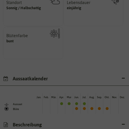
Standort
Lebensdauer
sonnig, vollsonnig)
mehrjährig.
Sonnig / Halbschattig
einjährig
Pflanze? (schattig, halbschattig,
einjährig, zweijährig oder
Wie viel Licht benötigt die
Pflanzen werden kategorisiert in:
Blütenfarbe
bunt
Kann auch mehrfarbig sein.
Wie ist die Blüte eingefärbt?
Aussaatkalender
Jan.
Feb.
Mär.
Apr.
Mai
Jun.
Jul.
Aug.
Sep.
Okt.
Nov.
Dez.
Aussaat
Blüte
Beschreibung