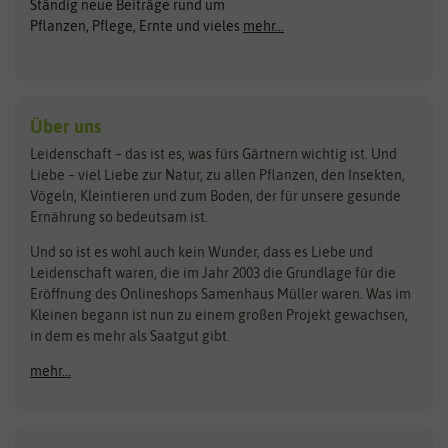
Ständig neue Beiträge rund um
Gemüsesamen
ASB Greenworld
COMPO
Pflanzen, Pflege, Ernte und vieles
mehr...
Gründünger
Keimsprossen
Austrosaat
Culinaris
Kiloware
baza
De Bolster Bio-Samen
Kleintiersaaten
Kräutersamen
Benary
Dobar
Über uns
Loretta-Rasen
Bingenheimer Saatgut
Dürr-Samen
Leidenschaft – das ist es, was fürs Gärtnern wichtig ist. Und
Obstsamen
Liebe – viel Liebe zur Natur, zu allen Pflanzen, den Insekten,
Pilzbrut
BioBalu
elho
Vögeln, Kleintieren und zum Boden, der für unsere gesunde
Rasensamen
Ernährung so bedeutsam ist.
Bionana
Eschenfelder
Steckzwiebeln
Zimmer & Kübelpflanzen
Und so ist es wohl auch kein Wunder, dass es Liebe und
BIOWOL
Feldsaaten Freudenberger
Kataloge
Leidenschaft waren, die im Jahr 2003 die Grundlage für die
Blumicorn
Fertil
Schnäppchen
Eröffnung des Onlineshops Samenhaus Müller waren. Was im
Kleinen begann ist nun zu einem großen Projekt gewachsen,
Bûten Birds
Flora Elite
Anzucht & Gartenzubehör
in dem es mehr als Saatgut gibt.
Bûten Home
Flora Elite Blumenzwiebeln
mehr...
Anzuchtschalen
Buzzy Seeds
Flora Fantastica
Anzuchttöpfe
Buzzy Gifts
Florex
Folien, Vliese und Netze
Growblocks, Erde & Dünger