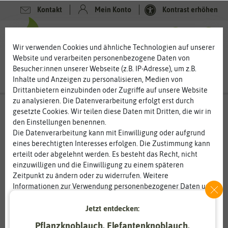
Kontakt
Mein Konto
Kontrast erhöhen
0
0
Wir verwenden Cookies und ähnliche Technologien auf unserer
Website und verarbeiten personenbezogene Daten von
Besucher:innen unserer Webseite (z.B. IP-Adresse), um z.B.
Inhalte und Anzeigen zu personalisieren, Medien von
Drittanbietern einzubinden oder Zugriffe auf unsere Website
zu analysieren. Die Datenverarbeitung erfolgt erst durch
gesetzte Cookies. Wir teilen diese Daten mit Dritten, die wir in
den Einstellungen benennen.
%
80
-
Die Datenverarbeitung kann mit Einwilligung oder aufgrund
eines berechtigten Interesses erfolgen. Die Zustimmung kann
erteilt oder abgelehnt werden. Es besteht das Recht, nicht
einzuwilligen und die Einwilligung zu einem späteren
Zeitpunkt zu ändern oder zu widerrufen. Weitere
Informationen zur Verwendung personenbezogener Daten und
den Diensten erklären wir in unserer
Daten­schutz­erklärung
.
Jetzt entdecken:
Essenziell
Statistik
Pflanzknoblauch, Elefantenknoblauch,