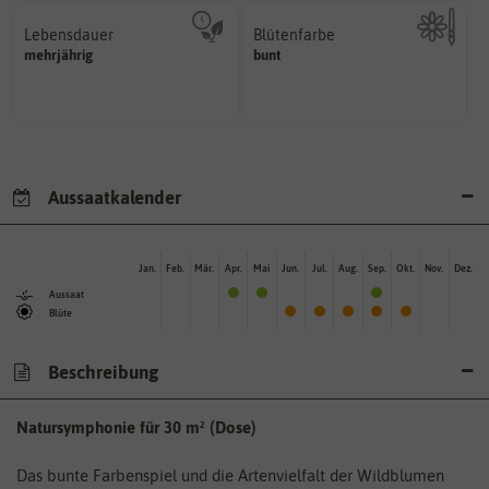
Lebensdauer
Blütenfarbe
mehrjährig.
mehrjährig
bunt
Kann auch mehrfarbig sein.
einjährig, zweijährig oder
Wie ist die Blüte eingefärbt?
Pflanzen werden kategorisiert in:
Aussaatkalender
Jan.
Feb.
Mär.
Apr.
Mai
Jun.
Jul.
Aug.
Sep.
Okt.
Nov.
Dez.
Aussaat
Blüte
Beschreibung
Natursymphonie für 30 m² (Dose)
Das bunte Farbenspiel und die Artenvielfalt der Wildblumen