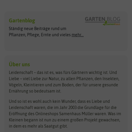
Sämereien
Hersteller
Blumensamen
Gartenblog
Exotische Samen
Arche Noah
Clever Pots
Ständig neue Beiträge rund um
Gemüsesamen
ASB Greenworld
COMPO
Pflanzen, Pflege, Ernte und vieles
mehr...
Gründünger
Keimsprossen
Austrosaat
Culinaris
Kiloware
baza
De Bolster Bio-Samen
Kleintiersaaten
Kräutersamen
Benary
Dobar
Über uns
Loretta-Rasen
Bingenheimer Saatgut
Dürr-Samen
Leidenschaft – das ist es, was fürs Gärtnern wichtig ist. Und
Obstsamen
Liebe – viel Liebe zur Natur, zu allen Pflanzen, den Insekten,
Pilzbrut
BioBalu
elho
Vögeln, Kleintieren und zum Boden, der für unsere gesunde
Rasensamen
Ernährung so bedeutsam ist.
Bionana
Eschenfelder
Steckzwiebeln
Zimmer & Kübelpflanzen
Und so ist es wohl auch kein Wunder, dass es Liebe und
BIOWOL
Feldsaaten Freudenberger
Kataloge
Leidenschaft waren, die im Jahr 2003 die Grundlage für die
Blumicorn
Fertil
Schnäppchen
Eröffnung des Onlineshops Samenhaus Müller waren. Was im
Kleinen begann ist nun zu einem großen Projekt gewachsen,
Bûten Birds
Flora Elite
Anzucht & Gartenzubehör
in dem es mehr als Saatgut gibt.
Bûten Home
Flora Elite Blumenzwiebeln