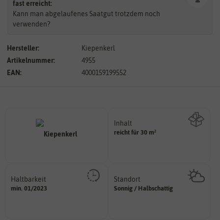
fast erreicht:
Kann man abgelaufenes Saatgut trotzdem noch
verwenden?
Hersteller:
Kiepenkerl
Artikelnummer:
4955
EAN:
4000159199552
Inhalt
reicht für 30 m²
Wie viel ist enthalten
Haltbarkeit
Standort
sollte.
sonnig, vollsonnig)
min. 01/2023
Sonnig / Halbschattig
und Pflanzgut sehr gut keimen
Pflanze? (schattig, halbschattig,
Zeitpunkt, bis zu dem das Saat-
Wie viel Licht benötigt die