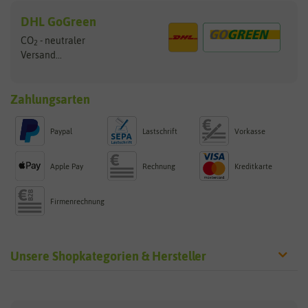
DHL GoGreen
CO
- neutraler
2
Versand...
Zahlungsarten
Paypal
Lastschrift
Vorkasse
Apple Pay
Rechnung
Kreditkarte
Firmenrechnung
Unsere Shopkategorien & Hersteller
Sämereien
Hersteller