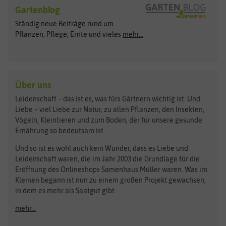
Blumensamen
Gartenblog
Exotische Samen
Arche Noah
Clever Pots
Ständig neue Beiträge rund um
Gemüsesamen
ASB Greenworld
COMPO
Pflanzen, Pflege, Ernte und vieles
mehr...
Gründünger
Keimsprossen
Austrosaat
Culinaris
Kiloware
baza
De Bolster Bio-Samen
Kleintiersaaten
Kräutersamen
Benary
Dobar
Über uns
Loretta-Rasen
Bingenheimer Saatgut
Dürr-Samen
Leidenschaft – das ist es, was fürs Gärtnern wichtig ist. Und
Obstsamen
Liebe – viel Liebe zur Natur, zu allen Pflanzen, den Insekten,
Pilzbrut
BioBalu
elho
Vögeln, Kleintieren und zum Boden, der für unsere gesunde
Rasensamen
Ernährung so bedeutsam ist.
Bionana
Eschenfelder
Steckzwiebeln
Zimmer & Kübelpflanzen
Und so ist es wohl auch kein Wunder, dass es Liebe und
BIOWOL
Feldsaaten Freudenberger
Kataloge
Leidenschaft waren, die im Jahr 2003 die Grundlage für die
Blumicorn
Fertil
Schnäppchen
Eröffnung des Onlineshops Samenhaus Müller waren. Was im
Kleinen begann ist nun zu einem großen Projekt gewachsen,
Bûten Birds
Flora Elite
Anzucht & Gartenzubehör
in dem es mehr als Saatgut gibt.
Bûten Home
Flora Elite Blumenzwiebeln
mehr...
Anzuchtschalen
Buzzy Seeds
Flora Fantastica
Anzuchttöpfe