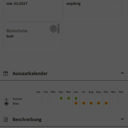
sollte.
mehrjährig.
min. 01/2027
einjährig
und Pflanzgut sehr gut keimen
einjährig, zweijährig oder
Zeitpunkt, bis zu dem das Saat-
Pflanzen werden kategorisiert in:
Blütenfarbe
bunt
Kann auch mehrfarbig sein.
Wie ist die Blüte eingefärbt?
Aussaatkalender
Jan.
Feb.
Mär.
Apr.
Mai
Jun.
Jul.
Aug.
Sep.
Okt.
Nov.
Dez.
Aussaat
Blüte
Beschreibung