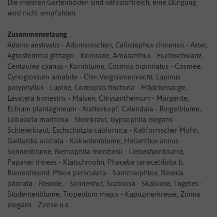
Die meisten Gartenböden sind nährstoffreich, eine Düngung
wird nicht empfohlen.
Zusammensetzung
Adonis aestivalis - Adonisröschen, Callistephus chinensis - Aster,
Agrostemma githago - Kornrade, Amaranthus - Fuchsschwanz,
Centaurea cyanus - Kornblume, Cosmos bipinnatus - Cosmee,
Cynoglossum amabile - Chin.Vergissmeinnicht, Lupinus
polyphyllus - Lupine, Coreopsis tinctoria - Mädchenauge,
Lavatera trimestris - Malven, Chrysanthemum - Margerite,
Echium plantagineum - Natterkopf, Calendula - Ringelblume,
Lobularia maritima - Steinkraut, Gypsophila elegans -
Schleierkraut, Eschscholzia californica - Kalifornischer Mohn,
Gaillardia aristata - Kokardenblume, Helianthus annus -
Sonnenblume, Nemophila menziesii - Liebeshainblume,
Papaver rhoeas - Klatschmohn, Phacelia tanacetifolia b.
Bienenfreund, Phlox paniculata - Sommerphlox, Reseda
odorata - Resede, - Sonnenhut, Scabiosa - Skabiose, Tagetes -
Studentenblume, Tropeolum majus - Kapuzinerkresse, Zinnia
elegans - Zinnie u.a.