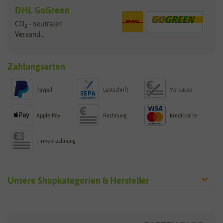
DHL GoGreen
CO
- neutraler
2
Versand...
Zahlungsarten
Paypal
Lastschrift
Vorkasse
Apple Pay
Rechnung
Kreditkarte
Firmenrechnung
Unsere Shopkategorien & Hersteller
Sämereien
Hersteller
Blumensamen