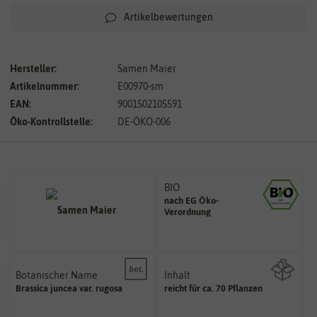
Artikelbewertungen
Hersteller:
Samen Maier
Artikelnummer:
E00970-sm
EAN:
9001502105591
Öko-Kontrollstelle:
DE-ÖKO-006
BIO
nach EG Öko-
Landwirtschaft arbeiten.
Verordnung
den Richtlinien der biologischen
Saatgut aus Betrieben, die nach
Botanischer Name
Inhalt
Bestimmung der Pflanze.
Brassica
juncea
var. rugosa
reicht für ca. 70 Pflanzen
Namen zur eindeutigen
Wie viel ist enthalten
Der botanische (lateinische)