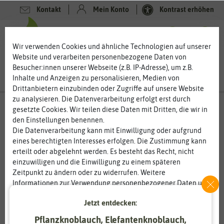
Kontakt
Mein Konto
Kontrast erhöhen
0
0
Wir verwenden Cookies und ähnliche Technologien auf unserer
Website und verarbeiten personenbezogene Daten von
Besucher:innen unserer Webseite (z.B. IP-Adresse), um z.B.
Inhalte und Anzeigen zu personalisieren, Medien von
Drittanbietern einzubinden oder Zugriffe auf unsere Website
zu analysieren. Die Datenverarbeitung erfolgt erst durch
gesetzte Cookies. Wir teilen diese Daten mit Dritten, die wir in
den Einstellungen benennen.
Die Datenverarbeitung kann mit Einwilligung oder aufgrund
eines berechtigten Interesses erfolgen. Die Zustimmung kann
erteilt oder abgelehnt werden. Es besteht das Recht, nicht
einzuwilligen und die Einwilligung zu einem späteren
Zeitpunkt zu ändern oder zu widerrufen. Weitere
Informationen zur Verwendung personenbezogener Daten und
den Diensten erklären wir in unserer
Daten­schutz­erklärung
.
Jetzt entdecken:
Pflanzknoblauch, Elefantenknoblauch,
Essenziell
Statistik