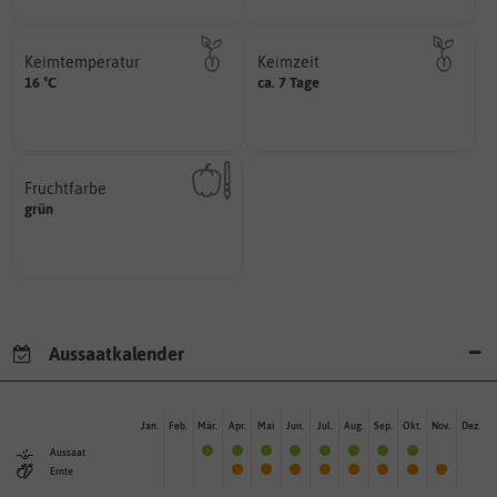
Keimtemperatur
Keimzeit
am idealsten?
erste Keimblattpaar zeigt?
16 °C
ca. 7 Tage
für die Keimung des Samenkorns
unter Idealbedingungen das
Welcher Temperatur­bereich ist
Wie lange dauert es, bis sich
Fruchtfarbe
hat.
grün
sie nach dem Reifungsprozess
Die Farbe der reifen Frucht, die
Aussaatkalender
Jan.
Feb.
Mär.
Apr.
Mai
Jun.
Jul.
Aug.
Sep.
Okt.
Nov.
Dez.
Aussaat
Ernte