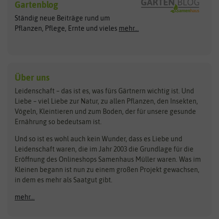
Gartenblog
Exotische Samen
Arche Noah
Clever Pots
Ständig neue Beiträge rund um
Gemüsesamen
ASB Greenworld
COMPO
Pflanzen, Pflege, Ernte und vieles
mehr...
Gründünger
Keimsprossen
Austrosaat
Culinaris
Kiloware
baza
De Bolster Bio-Samen
Kleintiersaaten
Kräutersamen
Benary
Dobar
Über uns
Loretta-Rasen
Bingenheimer Saatgut
Dürr-Samen
Leidenschaft – das ist es, was fürs Gärtnern wichtig ist. Und
Obstsamen
Liebe – viel Liebe zur Natur, zu allen Pflanzen, den Insekten,
Pilzbrut
BioBalu
elho
Vögeln, Kleintieren und zum Boden, der für unsere gesunde
Rasensamen
Ernährung so bedeutsam ist.
Bionana
Eschenfelder
Steckzwiebeln
Zimmer & Kübelpflanzen
Und so ist es wohl auch kein Wunder, dass es Liebe und
BIOWOL
Feldsaaten Freudenberger
Kataloge
Leidenschaft waren, die im Jahr 2003 die Grundlage für die
Blumicorn
Fertil
Schnäppchen
Eröffnung des Onlineshops Samenhaus Müller waren. Was im
Kleinen begann ist nun zu einem großen Projekt gewachsen,
Bûten Birds
Flora Elite
Anzucht & Gartenzubehör
in dem es mehr als Saatgut gibt.
Bûten Home
Flora Elite Blumenzwiebeln
mehr...
Anzuchtschalen
Buzzy Seeds
Flora Fantastica
Anzuchttöpfe