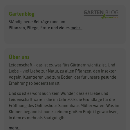
Sämereien
Hersteller
Blumensamen
Gartenblog
Exotische Samen
Arche Noah
Clever Pots
Ständig neue Beiträge rund um
Gemüsesamen
ASB Greenworld
COMPO
Pflanzen, Pflege, Ernte und vieles
mehr...
Gründünger
Keimsprossen
Austrosaat
Culinaris
Kiloware
baza
De Bolster Bio-Samen
Kleintiersaaten
Kräutersamen
Benary
Dobar
Über uns
Loretta-Rasen
Bingenheimer Saatgut
Dürr-Samen
Leidenschaft – das ist es, was fürs Gärtnern wichtig ist. Und
Obstsamen
Liebe – viel Liebe zur Natur, zu allen Pflanzen, den Insekten,
Pilzbrut
BioBalu
elho
Vögeln, Kleintieren und zum Boden, der für unsere gesunde
Rasensamen
Ernährung so bedeutsam ist.
Bionana
Eschenfelder
Steckzwiebeln
Zimmer & Kübelpflanzen
Und so ist es wohl auch kein Wunder, dass es Liebe und
BIOWOL
Feldsaaten Freudenberger
Kataloge
Leidenschaft waren, die im Jahr 2003 die Grundlage für die
Blumicorn
Fertil
Schnäppchen
Eröffnung des Onlineshops Samenhaus Müller waren. Was im
Kleinen begann ist nun zu einem großen Projekt gewachsen,
Bûten Birds
Flora Elite
Anzucht & Gartenzubehör
in dem es mehr als Saatgut gibt.
Bûten Home
Flora Elite Blumenzwiebeln
mehr...
Anzuchtschalen