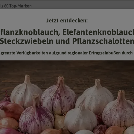
ls 60 Top-Marken
Jetzt entdecken:
Su
flanzknoblauch, Elefantenknoblauc
Steckzwiebeln und Pflanzschalotte
Gartenzubehör
Pflanzgut
Keimsprossen
❤ für Tiere
egrenzte Verfügbarkeiten aufgrund regionaler Ertragseinbußen durch 
eischtomate St. Pierre
BIO Fleischtomate St. Pierre
Saatgut aus biologisch - dynamischem und organisch
biologischem Anbau
Hersteller:
Reinsaat
Artikelnummer:
To13-rs