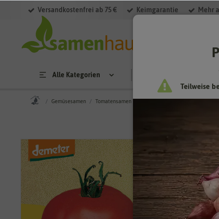
Versandkostenfrei ab 75 €
Keimgarantie
Mehr a
P
Alle Kategorien
Saatgut
Anzucht & 
Teilweise b
Gemüsesamen
Tomatensamen
Fleischtomatensamen
BIO Fl