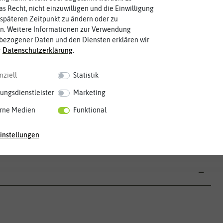
Die Farbe der reifen Frucht, die
as Recht, nicht einzuwilligen und die Einwilligung
späteren Zeitpunkt zu ändern oder zu
n. Weitere Informationen zur Verwendung
bezogener Daten und den Diensten erklären wir
r
Daten­schutz­erklärung
.
nziell
Statistik
Mai
Jun.
Jul.
Aug.
Sep.
Okt.
Nov.
Dez.
ungsdienstleister
Marketing
rne Medien
Funktional
instellungen