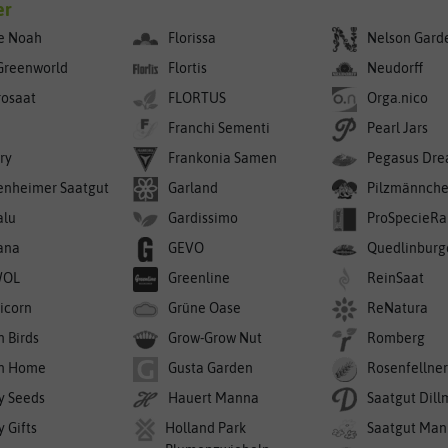
er
e Noah
Florissa
Nelson Gard
Greenworld
Flortis
Neudorff
rosaat
FLORTUS
Orga.nico
Franchi Sementi
Pearl Jars
ry
Frankonia Samen
Pegasus Dre
enheimer Saatgut
Garland
Pilzmännch
alu
Gardissimo
ProSpecieRa
ana
GEVO
Quedlinburg
WOL
Greenline
ReinSaat
icorn
Grüne Oase
ReNatura
n Birds
Grow-Grow Nut
Romberg
n Home
Gusta Garden
Rosenfellne
y Seeds
Hauert Manna
Saatgut Dil
 Gifts
Holland Park
Saatgut Man