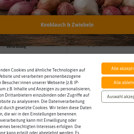
EAN:
9120003553738
Öko-Kontrollstelle:
DE-ÖKO-006
Knoblauch & Zwiebeln
BIO
Botanischer Name
Landwirtschaft arbeiten.
Bestimmung der Pflanze.
nach EG Öko-
den Richtlinien der biologischen
Namen zur eindeutigen
Solanum
lycopersicum
Verordnung
Saatgut aus Betrieben, die nach
Der botanische (lateinische)
Alle akzept
Inhalt
Standort
enden Cookies und ähnliche Technologien auf
sonnig, vollsonnig)
Wie viel ist enthalten
Pflanze? (schattig, halbschattig,
ca.25 Pflanzen
sonnig
Website und verarbeiten personenbezogene
Wie viel Licht benötigt die
 Besucher:innen unserer Webseite (z.B. IP-
Alle ableh
 um z.B. Inhalte und Anzeigen zu personalisieren,
n Drittanbietern einzubinden oder Zugriffe auf
Auswahl akze
Lebensdauer
Winterhart
mehrjährig.
bsite zu analysieren. Die Datenverarbeitung
Probleme überwintern können.
einjährig, zweijährig oder
einjährig
nein
Pflanzen, die im Freien ohne
rst durch gesetzte Cookies. Wir teilen diese Daten
Pflanzen werden kategorisiert in:
en, die wir in den Einstellungen benennen.
verarbeitung kann mit Einwilligung oder
eines berechtigten Interesses erfolgen. Die
Fruchtfarbe
sie nach dem Reifungsprozess hat.
g kann erteilt oder abgelehnt werden. Es
rot