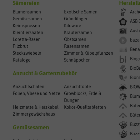
Sämereien
Herstell
Blumensamen
Exotische Samen
Arch
Gemüsesamen
Gründünger
ASB 
Keimsprossen
Kiloware
Aust
Kleintiersaaten
Kräutersamen
Loretta-Rasen
Obstsamen
baza
Pilzbrut
Rasensamen
Bena
Steckzwiebeln
Zimmer & Kübelpflanzen
Bing
Kataloge
Schnäppchen
BioB
Anzucht & Gartenzubehör
Bion
Anzuchtschalen
Anzuchttöpfe
BIO
Folien, Vliese und Netze
Growblocks, Erde &
Blum
Dünger
Bûte
Heizmatte & Heizkabel
Kokos-Quelltabletten
Zimmergewächshaus
Bûte
Buzz
Gemüsesamen
Buzzy