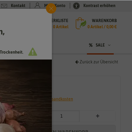
Kontakt
Mein Konto
Kontrast erhöhen
MERKLISTE
WARENKORB
che
0 Artikel
0
Artikel /
0,00 €
h,
n
SALE
Trockenheit.
Zurück zur Übersicht
4,29 €
*
* inkl. 7% MwSt. zzgl.
Versandkosten