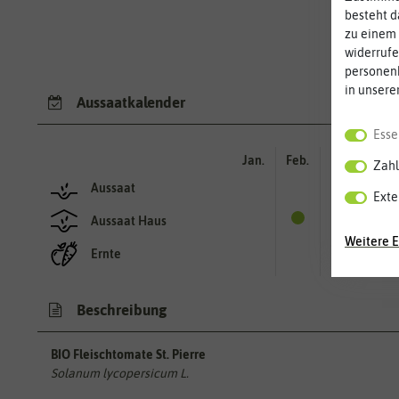
besteht d
zu einem 
widerrufe
personen
in unsere
Aussaatkalender
Esse
Jan.
Feb.
Mär.
Apr.
Zahl
Aussaat
Exte
Aussaat Haus
Weitere E
Ernte
Beschreibung
BIO Fleischtomate St. Pierre
Solanum lycopersicum L.