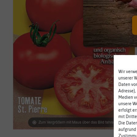
Wir verw
unserer 
Daten von
Adresse),
Medien vo
unsere We
erfolgt e
mit Dritt
Zum Vergrößern mit Maus über das Bild fahren
Die Daten
aufgrund 
Zustimmun