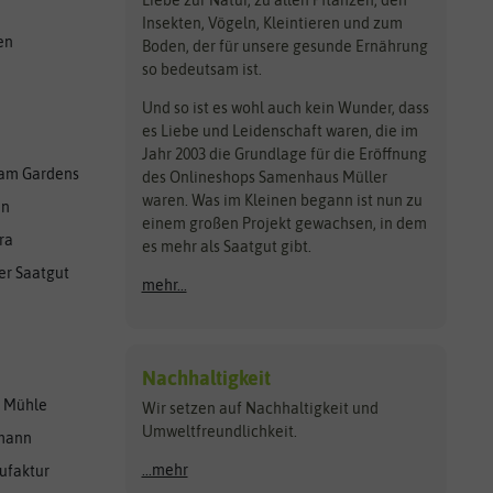
Liebe zur Natur, zu allen Pflanzen, den
Insekten, Vögeln, Kleintieren und zum
en
Boden, der für unsere gesunde Ernährung
so bedeutsam ist.
Und so ist es wohl auch kein Wunder, dass
es Liebe und Leidenschaft waren, die im
Jahr 2003 die Grundlage für die Eröffnung
am Gardens
des Onlineshops Samenhaus Müller
waren. Was im Kleinen begann ist nun zu
en
einem großen Projekt gewachsen, in dem
ra
es mehr als Saatgut gibt.
er Saatgut
mehr...
Nachhaltigkeit
r Mühle
Wir setzen auf Nachhaltigkeit und
Umweltfreundlichkeit.
lmann
...mehr
ufaktur