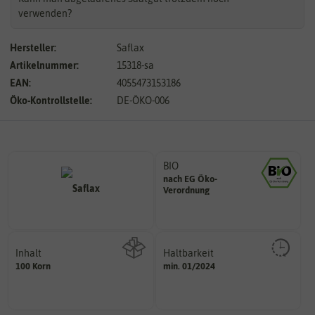
verwenden?
Hersteller:
Saflax
Artikelnummer:
15318-sa
EAN:
4055473153186
Öko-Kontrollstelle:
DE-ÖKO-006
BIO
nach EG Öko-
Landwirtschaft arbeiten.
Verordnung
den Richtlinien der biologischen
Saatgut aus Betrieben, die nach
Inhalt
Haltbarkeit
sollte.
100 Korn
min. 01/2024
Wie viel ist enthalten
und Pflanzgut sehr gut keimen
Zeitpunkt, bis zu dem das Saat-