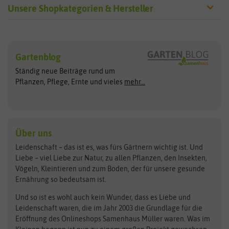
Unsere Shopkategorien & Hersteller
Sämereien
Hersteller
Blumensamen
Gartenblog
Exotische Samen
Arche Noah
Clever Pots
Ständig neue Beiträge rund um
Gemüsesamen
ASB Greenworld
COMPO
Pflanzen, Pflege, Ernte und vieles
mehr...
Gründünger
Keimsprossen
Austrosaat
Culinaris
Kiloware
baza
De Bolster Bio-Samen
Kleintiersaaten
Kräutersamen
Benary
Dobar
Über uns
Loretta-Rasen
Bingenheimer Saatgut
Dürr-Samen
Leidenschaft – das ist es, was fürs Gärtnern wichtig ist. Und
Obstsamen
Liebe – viel Liebe zur Natur, zu allen Pflanzen, den Insekten,
Pilzbrut
BioBalu
elho
Vögeln, Kleintieren und zum Boden, der für unsere gesunde
Rasensamen
Ernährung so bedeutsam ist.
Bionana
Eschenfelder
Steckzwiebeln
Zimmer & Kübelpflanzen
Und so ist es wohl auch kein Wunder, dass es Liebe und
BIOWOL
Feldsaaten Freudenberger
Kataloge
Leidenschaft waren, die im Jahr 2003 die Grundlage für die
Blumicorn
Fertil
Schnäppchen
Eröffnung des Onlineshops Samenhaus Müller waren. Was im