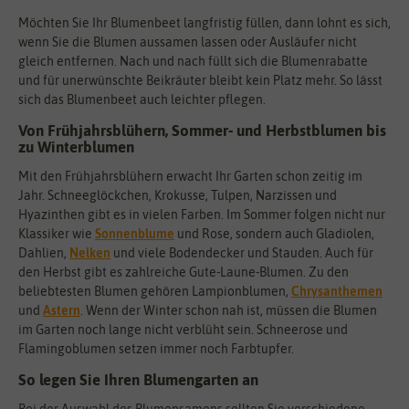
Möchten Sie Ihr Blumenbeet langfristig füllen, dann lohnt es sich,
wenn Sie die Blumen aussamen lassen oder Ausläufer nicht
gleich entfernen. Nach und nach füllt sich die Blumenrabatte
und für unerwünschte Beikräuter bleibt kein Platz mehr. So lässt
sich das Blumenbeet auch leichter pflegen.
Von Frühjahrsblühern, Sommer- und Herbstblumen bis
zu Winterblumen
Mit den Frühjahrsblühern erwacht Ihr Garten schon zeitig im
Jahr. Schneeglöckchen, Krokusse, Tulpen, Narzissen und
Hyazinthen gibt es in vielen Farben. Im Sommer folgen nicht nur
Klassiker wie
Sonnenblume
und Rose, sondern auch Gladiolen,
Dahlien,
Nelken
und viele Bodendecker und Stauden. Auch für
den Herbst gibt es zahlreiche Gute-Laune-Blumen. Zu den
beliebtesten Blumen gehören Lampionblumen,
Chrysanthemen
und
Astern
. Wenn der Winter schon nah ist, müssen die Blumen
im Garten noch lange nicht verblüht sein. Schneerose und
Flamingoblumen setzen immer noch Farbtupfer.
So legen Sie Ihren Blumengarten an
Bei der Auswahl des Blumensamens sollten Sie verschiedene