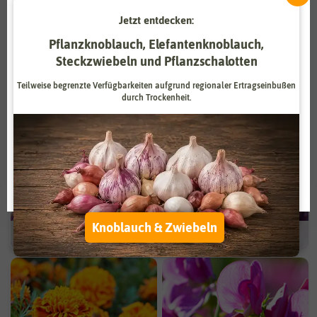
Jetzt entdecken:
Zahlungsdienstleister
Marketing
Pflanzknoblauch, Elefantenknoblauch,
Externe Medien
Funktional
Steckzwiebeln und Pflanzschalotten
Mischungen
Sonnenblumen
Weitere Einstellungen
Teilweise begrenzte Verfügbarkeiten aufgrund regionaler Ertragseinbußen
durch Trockenheit.
Alle akzeptieren
Alle ablehnen
Auswahl akzeptieren
Knoblauch & Zwiebeln
Veilchen
Astern