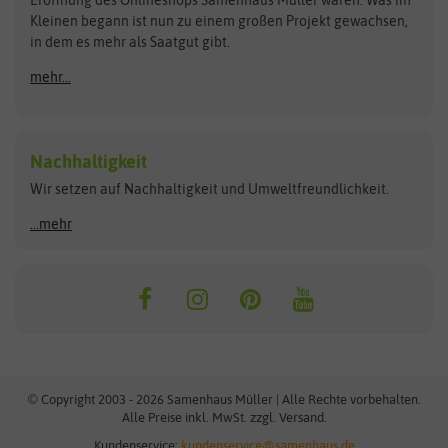
Eröffnung des Onlineshops Samenhaus Müller waren. Was im
Kleinen begann ist nun zu einem großen Projekt gewachsen,
Bûten Birds
Flora Elite
Anzucht & Gartenzubehör
in dem es mehr als Saatgut gibt.
Bûten Home
Flora Elite Blumenzwiebeln
mehr...
Anzuchtschalen
Buzzy Seeds
Flora Fantastica
Anzuchttöpfe
Buzzy Gifts
Florex
Folien, Vliese und Netze
Growblocks, Erde & Dünger
Carl Pabst
Nachhaltigkeit
Heizmatte & Heizkabel
Wir setzen auf Nachhaltigkeit und Umweltfreundlichkeit.
Florissa
Hortitops
Kokos-Quelltabletten
Zimmergewächshaus
Flortis
Jansen Zaden
...mehr
FLORTUS
Jiffy
Gemüsesamen
Franchi Sementi
JUB Holland
Bohnen & Erbsen
Frankonia Samen
Kent & Stowe
Gurkensamen
Kohlsamen
Garland
Kiepenkerl
Kürbissamen
Gardissimo
kixx
Lauchsamen
© Copyright 2003 - 2026 Samenhaus Müller | Alle Rechte vorbehalten.
Maissamen
Alle Preise inkl. MwSt. zzgl. Versand.
GEVO
Küpper
Möhrensamen
Kundenservice:
kundenservice@samenhaus.de