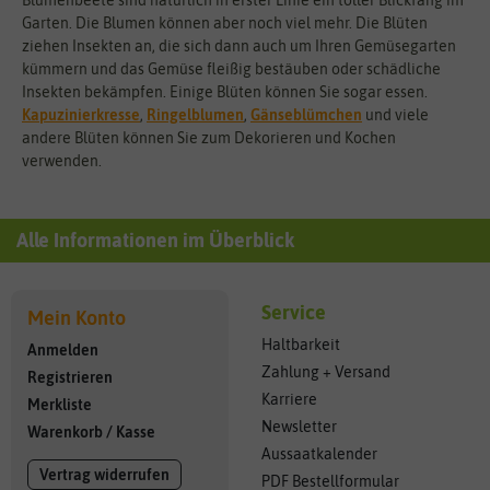
Blumenbeete sind natürlich in erster Linie ein toller Blickfang im
Garten. Die Blumen können aber noch viel mehr. Die Blüten
ziehen Insekten an, die sich dann auch um Ihren Gemüsegarten
kümmern und das Gemüse fleißig bestäuben oder schädliche
Insekten bekämpfen. Einige Blüten können Sie sogar essen.
Kapuzinierkresse
,
Ringelblumen
,
Gänseblümchen
und viele
andere Blüten können Sie zum Dekorieren und Kochen
verwenden.
Alle Informationen im Überblick
Service
Mein Konto
Haltbarkeit
Anmelden
Zahlung + Versand
Registrieren
Karriere
Merkliste
Newsletter
Warenkorb
/
Kasse
Aussaatkalender
Vertrag widerrufen
PDF Bestellformular