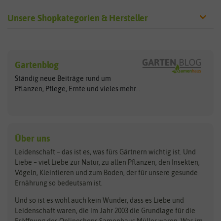
Unsere Shopkategorien & Hersteller
Sämereien
Hersteller
Blumensamen
Gartenblog
Exotische Samen
Arche Noah
Clever Pots
Ständig neue Beiträge rund um
Gemüsesamen
ASB Greenworld
COMPO
Pflanzen, Pflege, Ernte und vieles
mehr...
Gründünger
Keimsprossen
Austrosaat
Culinaris
Kiloware
baza
De Bolster Bio-Samen
Kleintiersaaten
Kräutersamen
Benary
Dobar
Über uns
Loretta-Rasen
Bingenheimer Saatgut
Dürr-Samen
Leidenschaft – das ist es, was fürs Gärtnern wichtig ist. Und
Obstsamen
Liebe – viel Liebe zur Natur, zu allen Pflanzen, den Insekten,
Pilzbrut
BioBalu
elho
Vögeln, Kleintieren und zum Boden, der für unsere gesunde
Rasensamen
Ernährung so bedeutsam ist.
Bionana
Eschenfelder
Steckzwiebeln
Zimmer & Kübelpflanzen
Und so ist es wohl auch kein Wunder, dass es Liebe und
BIOWOL
Feldsaaten Freudenberger
Kataloge
Leidenschaft waren, die im Jahr 2003 die Grundlage für die
Blumicorn
Fertil
Schnäppchen