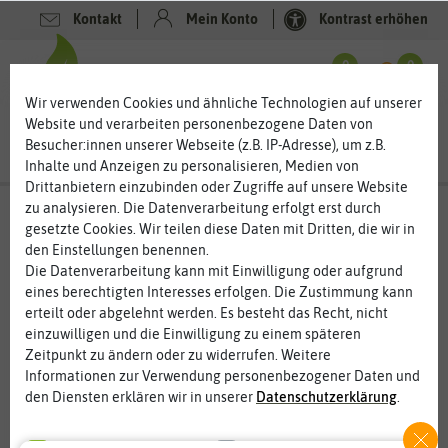
Kontakt
Mein Konto
Kontrast erhöhen
Filter
0
0
Wir verwenden Cookies und ähnliche Technologien auf unserer
Website und verarbeiten personenbezogene Daten von
Besucher:innen unserer Webseite (z.B. IP-Adresse), um z.B.
Inhalte und Anzeigen zu personalisieren, Medien von
Drittanbietern einzubinden oder Zugriffe auf unsere Website
zu analysieren. Die Datenverarbeitung erfolgt erst durch
Blumensamen
gesetzte Cookies. Wir teilen diese Daten mit Dritten, die wir in
den Einstellungen benennen.
Blumensamen für Garten und Balkon – ein Feuerwerk
der Blüten
Die Datenverarbeitung kann mit Einwilligung oder aufgrund
eines berechtigten Interesses erfolgen. Die Zustimmung kann
Ein Garten ohne Blumen? Undenkbar. Die Vielzahl an Blumen in
erteilt oder abgelehnt werden. Es besteht das Recht, nicht
unterschiedlichen Farben und Blütenformen machen einen
einzuwilligen und die Einwilligung zu einem späteren
Garten erst einzigartig, wundervoll und zauberhaft. Es muss nicht
... mehr lesen
Zeitpunkt zu ändern oder zu widerrufen. Weitere
immer die Blume mit dem WOW-Effekt sein, denn erst die
Informationen zur Verwendung personenbezogener Daten und
Kombination und die Artenvielfalt von vielen Blüten machen den
den Diensten erklären wir in unserer
Daten­schutz­erklärung
.
Garten oder den Balkon zu jeder Jahreszeit zu einem kleinen
Paradies voller duftender Blüten.
Essenziell
Statistik