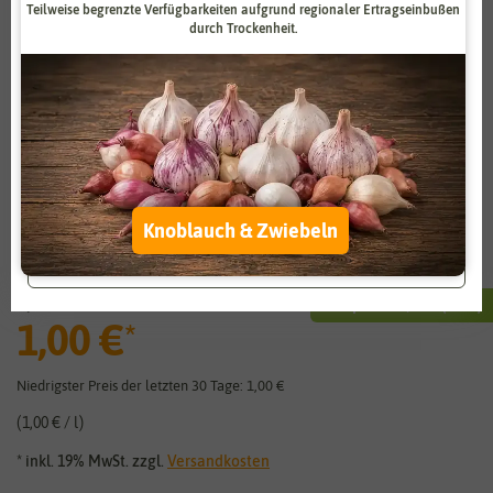
Teilweise begrenzte Verfügbarkeiten aufgrund regionaler Ertragseinbußen
Zahlungsdienstleister
Marketing
durch Trockenheit.
Externe Medien
Funktional
Weitere Einstellungen
Vergrößern durch berühren
Alle akzeptieren
Feinste POP UP Zimmerblumenerde (1
Alle ablehnen
Knoblauch & Zwiebeln
l)
Auswahl akzeptieren
1,99 €
Sie sparen:
1,00 €
(-
50
%)
1,00 €
*
Niedrigster Preis der letzten 30 Tage:
1,00 €
1,00 € / l
* inkl. 19% MwSt. zzgl.
Versandkosten