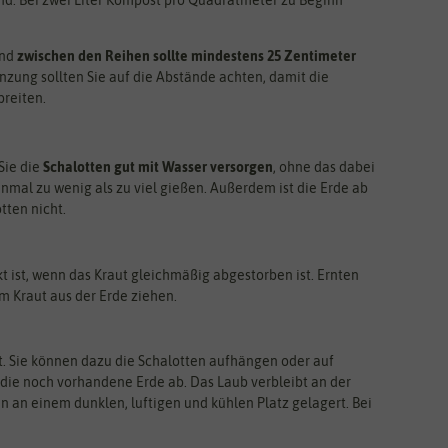
ind. Bei zwei Liter Kompost pro Quadratmeter zu Beginn
and
zwischen den Reihen sollte mindestens 25 Zentimeter
anzung sollten Sie auf die Abstände achten, damit die
breiten.
 Sie die
Schalotten gut mit Wasser versorgen
, ohne das dabei
einmal zu wenig als zu viel gießen. Außerdem ist die Erde ab
tten nicht.
kt ist, wenn das Kraut gleichmäßig abgestorben ist. Ernten
m Kraut aus der Erde ziehen.
t. Sie können dazu die Schalotten aufhängen oder auf
n die noch vorhandene Erde ab. Das Laub verbleibt an der
 an einem dunklen, luftigen und kühlen Platz gelagert. Bei