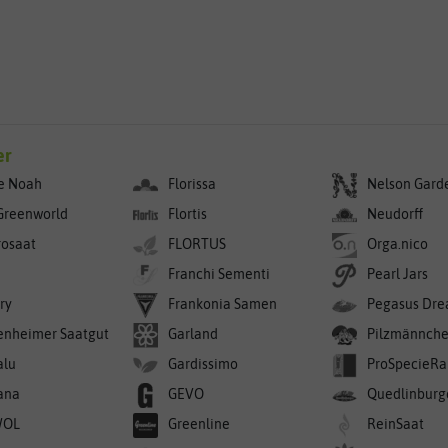
er
e Noah
Florissa
Nelson Gard
Greenworld
Flortis
Neudorff
rosaat
FLORTUS
Orga.nico
Franchi Sementi
Pearl Jars
ry
Frankonia Samen
Pegasus Dre
enheimer Saatgut
Garland
Pilzmännch
alu
Gardissimo
ProSpecieRa
ana
GEVO
Quedlinburg
WOL
Greenline
ReinSaat