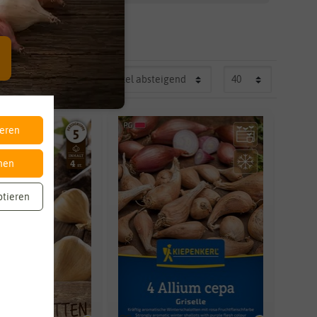
ut
ieren
nen
ptieren