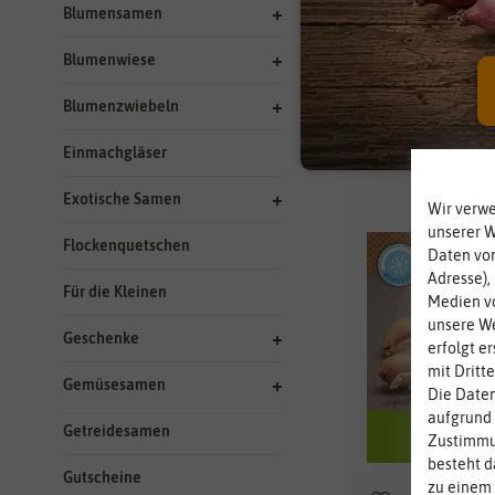
Blumensamen
Lebensdaue
Blumenwiese
Blumenzwiebeln
4 Ergebnisse
gefun
Einmachgläser
Exotische Samen
Wir verw
unserer 
Flockenquetschen
Daten von
Adresse),
Für die Kleinen
Medien vo
unsere We
Geschenke
erfolgt e
mit Dritt
Gemüsesamen
Die Daten
aufgrund 
Getreidesamen
Zustimmun
besteht d
Gutscheine
zu einem 