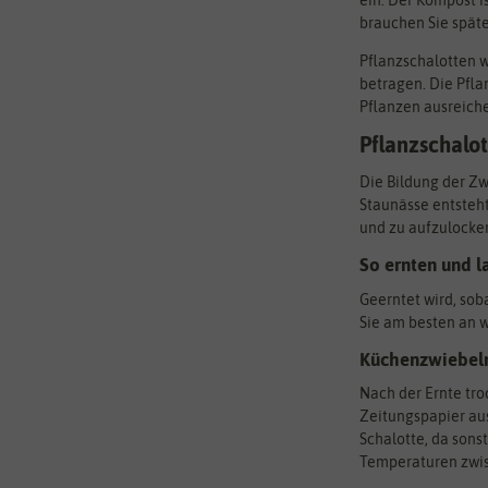
ein. Der Kompost i
brauchen Sie spät
Pflanzschalotten 
betragen. Die Pfla
Pflanzen ausreiche
Pflanzschalot
Die Bildung der Zwi
Staunässe entsteht
und zu aufzulocker
So ernten und l
Geerntet wird, sob
Sie am besten an w
Küchenzwiebeln 
Nach der Ernte tro
Zeitungspapier aus
Schalotte, da sons
Temperaturen zwisc