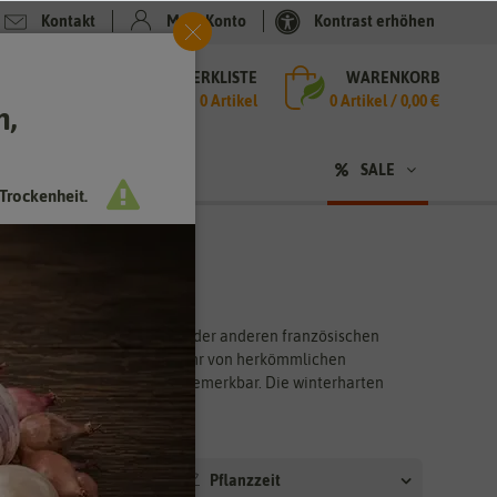
Kontakt
Mein Konto
Kontrast erhöhen
MERKLISTE
WARENKORB
che
0 Artikel
0
Artikel /
0,00 €
h,
n
SALE
Trockenheit.
eln im Garten
Zwiebelsuppe, Zwiebelkuchen oder anderen französischen
chmack unterscheidet sich sehr von herkömmlichen
gerade in Zwiebelgerichten bemerkbar. Die winterharten
Pflanzzeit