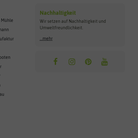
Nachhaltigkeit
r Mühle
Wir setzen auf Nachhaltigkeit und
Umweltfreundlichkeit.
lmann
...mehr
ufaktur
ooten
r
r
n
nau