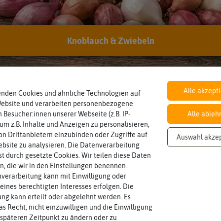
r
Standortbedingungen
Pflanzg
Knoblauch & Zwiebeln
den in Pflanzschalotten
NEU
Alle akzept
enden Cookies und ähnliche Technologien auf
Website und verarbeiten personenbezogene
 Besucher:innen unserer Webseite (z.B. IP-
Alle ableh
 um z.B. Inhalte und Anzeigen zu personalisieren,
n Drittanbietern einzubinden oder Zugriffe auf
Auswahl akze
bsite zu analysieren. Die Datenverarbeitung
rst durch gesetzte Cookies. Wir teilen diese Daten
en, die wir in den Einstellungen benennen.
verarbeitung kann mit Einwilligung oder
eines berechtigten Interesses erfolgen. Die
g kann erteilt oder abgelehnt werden. Es
as Recht, nicht einzuwilligen und die Einwilligung
späteren Zeitpunkt zu ändern oder zu