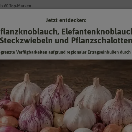
ls 60 Top-Marken
Jetzt entdecken:
Su
flanzknoblauch, Elefantenknoblauc
Steckzwiebeln und Pflanzschalotte
Gartenzubehör
Pflanzgut
Keimsprossen
❤ für Tiere
egrenzte Verfügbarkeiten aufgrund regionaler Ertragseinbußen durch 
alotten – kleine, aromatische Zwieb
r allem in Frankreich beliebt. Die kleinen Zwiebeln sind ein Muss in 
chalotten sollten Sie unbedingt auch im Garten anbauen, denn ihr Ges
en sind etwas würziger und dazu feiner und süßlicher. Das macht sich 
können Sie gut in unseren Regionen anbauen.
Preis
Ernte