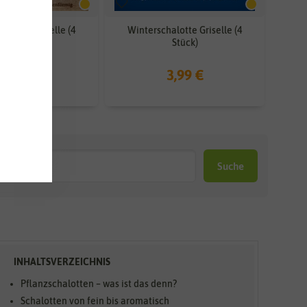
alotte Griselle (4
Winterschalotte Griselle (4
Stück)
Stück)
3,99 €
3,99 €
Suche
Pflanzschalotten – was ist das denn?
Schalotten von fein bis aromatisch