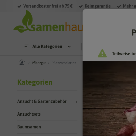
Versandkostenfrei ab 75 €
Keimgarantie
Mehr a
Filter
P
Alle Kategorien
Saatgut
Anzucht & 
Teilweise b
Pflanzgut
Pflanzschalotten
Pflanzsch
Kategorien
Schalotten sind vo
Rezepten. Pflanzs
Anzucht & Gartenzubehör
Zwiebeln. Schalott
Pflanzschalotten 
Anzuchtsets
Baumsamen
Hersteller