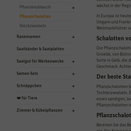
wächst in der Regi
Pflanzknoblauch
In Europa ist heut
Pflanzschalotten
Ungarn und Frankr
Steckzwiebeln
Weltmarktführer is
Rasensamen
Schalotten vo
Die Pflanzschalotte
Saatbänder & Saatplatten
Griselle, von Bizt
Sorte in Gelb, die
Saatgut für Werbezwecke
Geschmack. Achten
Samen-Sets
Der beste Sta
Schnäppchen
Pflanzschalotten 
Tochterzwiebeln. 
❤️ für Tiere
einen sandigen, lo
Pflanzschalotten nä
Zimmer & Kübelpflanzen
Pflanzschalot
Bereiten Sie das B