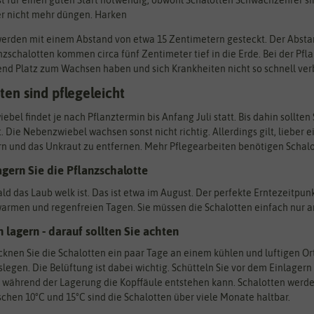
st für einen guten Start notwendig, obwohl Schalotten Schwachzehrer s
er nicht mehr düngen. Harken
werden mit einem Abstand von etwa 15 Zentimetern gesteckt. Der Abst
nzschalotten kommen circa fünf Zentimeter tief in die Erde. Bei der Pfl
nd Platz zum Wachsen haben und sich Krankheiten nicht so schnell ver
ten sind pflegeleicht
ebel findet je nach Pflanztermin bis Anfang Juli statt. Bis dahin sollten
. Die Nebenzwiebel wachsen sonst nicht richtig. Allerdings gilt, lieber 
n und das Unkraut zu entfernen. Mehr Pflegearbeiten benötigen Schalo
agern Sie die Pflanzschalotte
ald das Laub welk ist. Das ist etwa im August. Der perfekte Erntezeitpun
armen und regenfreien Tagen. Sie müssen die Schalotten einfach nur a
lagern - darauf sollten Sie achten
cknen Sie die Schalotten ein paar Tage an einem kühlen und luftigen Or
legen. Die Belüftung ist dabei wichtig. Schütteln Sie vor dem Einlager
t während der Lagerung die Kopffäule entstehen kann. Schalotten werden
hen 10°C und 15°C sind die Schalotten über viele Monate haltbar.