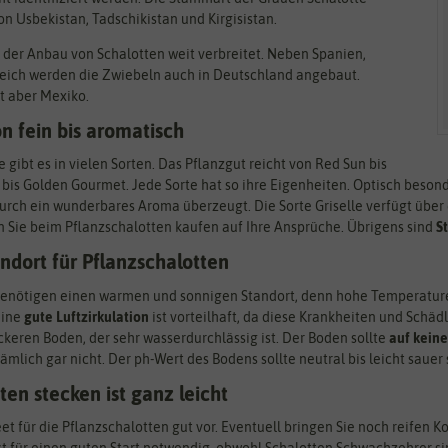
on Usbekistan, Tadschikistan und Kirgisistan.
e der Anbau von Schalotten weit verbreitet. Neben Spanien,
eich werden die Zwiebeln auch in Deutschland angebaut.
t aber Mexiko.
n fein bis aromatisch
 gibt es in vielen Sorten. Das Pflanzgut reicht von Red Sun bis
ro bis Golden Gourmet. Jede Sorte hat so ihre Eigenheiten. Optisch beson
 durch ein wunderbares Aroma überzeugt. Die Sorte Griselle verfügt über
 Sie beim Pflanzschalotten kaufen auf Ihre Ansprüche. Übrigens sind
S
ndort für Pflanzschalotten
benötigen einen warmen und sonnigen Standort, denn hohe Temperaturen
Eine
gute Luftzirkulation
ist vorteilhaft, da diese Krankheiten und Schä
ckeren Boden, der sehr wasserdurchlässig ist. Der Boden sollte
auf keine
mlich gar nicht. Der ph-Wert des Bodens sollte neutral bis leicht sauer 
ten stecken ist ganz leicht
eet für die Pflanzschalotten gut vor. Eventuell bringen Sie noch reifen 