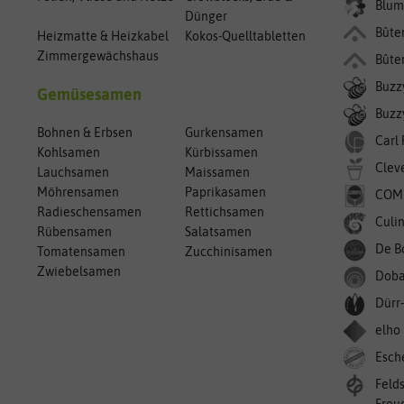
Blum
Dünger
Bûte
Heizmatte & Heizkabel
Kokos-Quelltabletten
Zimmergewächshaus
Bûte
Buzz
Gemüsesamen
Buzzy
Bohnen & Erbsen
Gurkensamen
Carl
Kohlsamen
Kürbissamen
Clev
Lauchsamen
Maissamen
Möhrensamen
Paprikasamen
COM
Radieschensamen
Rettichsamen
Culin
Rübensamen
Salatsamen
De B
Tomatensamen
Zucchinisamen
Zwiebelsamen
Doba
Dürr
elho
Esch
Feld
Freu