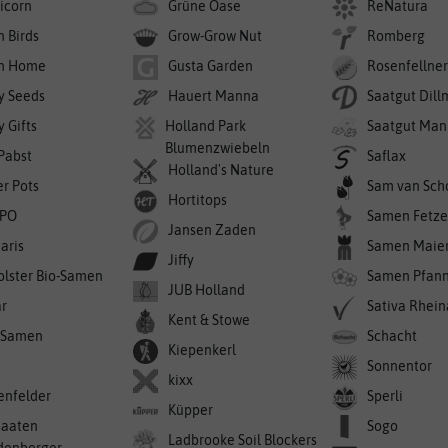
icorn
Grüne Oase
ReNatura
n Birds
Grow-Grow Nut
Romberg
n Home
Gusta Garden
Rosenfellne
y Seeds
Hauert Manna
Saatgut Dil
 Gifts
Holland Park
Saatgut Man
Blumenzwiebeln
 Pabst
Saflax
Holland's Nature
er Pots
Sam van Sch
Hortitops
PO
Samen Fetze
Jansen Zaden
aris
Samen Maie
Jiffy
olster Bio-Samen
Samen Pfan
JUB Holland
r
Sativa Rhei
Kent & Stowe
-Samen
Schacht
Kiepenkerl
Sonnentor
kixx
enfelder
Sperli
Küpper
saaten
Sogo
Ladbrooke Soil Blockers
denberger