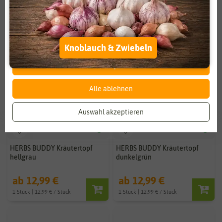
Zahlungsdienstleister
Marketing
Externe Medien
Funktional
Weitere Einstellungen
Knoblauch & Zwiebeln
Alle akzeptieren
Alle ablehnen
Auswahl akzeptieren
HERBS BUDDY Kräutertopf
HERBS BUDDY Kräutertopf
hellgrau
dunkelgrün
ab 12,99 €
ab 12,99 €
1 Stück | 12,99 € / Stück
1 Stück | 12,99 € / Stück