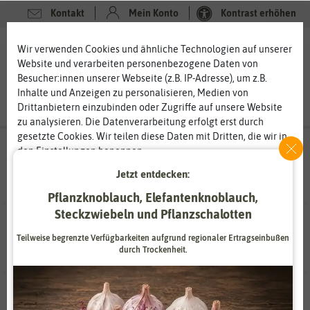
Kontakt
Mein Konto
Kontrast erhöhen
Filter
0
0
Wir verwenden Cookies und ähnliche Technologien auf unserer
Website und verarbeiten personenbezogene Daten von
Besucher:innen unserer Webseite (z.B. IP-Adresse), um z.B.
Inhalte und Anzeigen zu personalisieren, Medien von
Drittanbietern einzubinden oder Zugriffe auf unsere Website
zu analysieren. Die Datenverarbeitung erfolgt erst durch
gesetzte Cookies. Wir teilen diese Daten mit Dritten, die wir in
Suchergebnisse für
HERBS BUDDY
(
4
den Einstellungen benennen.
Treffer)
Die Datenverarbeitung kann mit Einwilligung oder aufgrund
Jetzt entdecken:
eines berechtigten Interesses erfolgen. Die Zustimmung kann
erteilt oder abgelehnt werden. Es besteht das Recht, nicht
Pflanzknoblauch, Elefantenknoblauch,
einzuwilligen und die Einwilligung zu einem späteren
Steckzwiebeln und Pflanzschalotten
4 Ergebnisse
gefunden
Zeitpunkt zu ändern oder zu widerrufen. Weitere
Informationen zur Verwendung personenbezogener Daten und
Teilweise begrenzte Verfügbarkeiten aufgrund regionaler Ertragseinbußen
durch Trockenheit.
den Diensten erklären wir in unserer
Daten­schutz­erklärung
.
Essenziell
Statistik