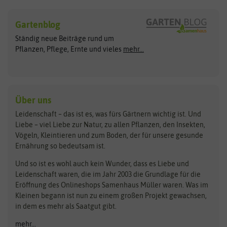
Sämereien
Hersteller
Blumensamen
Gartenblog
Exotische Samen
Arche Noah
Clever Pots
Ständig neue Beiträge rund um
Gemüsesamen
ASB Greenworld
COMPO
Pflanzen, Pflege, Ernte und vieles
mehr...
Gründünger
Keimsprossen
Austrosaat
Culinaris
Kiloware
baza
De Bolster Bio-Samen
Kleintiersaaten
Kräutersamen
Benary
Dobar
Über uns
Loretta-Rasen
Bingenheimer Saatgut
Dürr-Samen
Leidenschaft – das ist es, was fürs Gärtnern wichtig ist. Und
Obstsamen
Liebe – viel Liebe zur Natur, zu allen Pflanzen, den Insekten,
Pilzbrut
BioBalu
elho
Vögeln, Kleintieren und zum Boden, der für unsere gesunde
Rasensamen
Ernährung so bedeutsam ist.
Bionana
Eschenfelder
Steckzwiebeln
Zimmer & Kübelpflanzen
Und so ist es wohl auch kein Wunder, dass es Liebe und
BIOWOL
Feldsaaten Freudenberger
Kataloge
Leidenschaft waren, die im Jahr 2003 die Grundlage für die
Blumicorn
Fertil
Schnäppchen
Eröffnung des Onlineshops Samenhaus Müller waren. Was im
Kleinen begann ist nun zu einem großen Projekt gewachsen,
Bûten Birds
Flora Elite
Anzucht & Gartenzubehör
in dem es mehr als Saatgut gibt.
Bûten Home
Flora Elite Blumenzwiebeln
mehr...