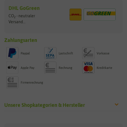
DHL GoGreen
CO
- neutraler
2
Versand...
Zahlungsarten
Paypal
Lastschrift
Vorkasse
Apple Pay
Rechnung
Kreditkarte
Firmenrechnung
Unsere Shopkategorien & Hersteller
Sämereien
Hersteller