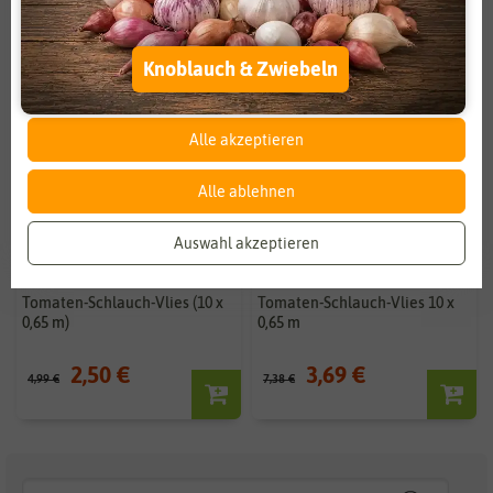
Externe Medien
Funktional
Knoblauch & Zwiebeln
Weitere Einstellungen
Alle akzeptieren
Alle ablehnen
Auswahl akzeptieren
Tomaten-Schlauch-Vlies (10 x
Tomaten-Schlauch-Vlies 10 x
0,65 m)
0,65 m
2,50 €
3,69 €
4,99 €
7,38 €