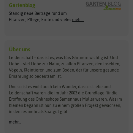
Blumensamen
Gartenblog
Exotische Samen
Arche Noah
Clever Pots
Ständig neue Beiträge rund um
Gemüsesamen
ASB Greenworld
COMPO
Pflanzen, Pflege, Ernte und vieles
mehr...
Gründünger
Keimsprossen
Austrosaat
Culinaris
Kiloware
baza
De Bolster Bio-Samen
Kleintiersaaten
Kräutersamen
Benary
Dobar
Über uns
Loretta-Rasen
Bingenheimer Saatgut
Dürr-Samen
Leidenschaft – das ist es, was fürs Gärtnern wichtig ist. Und
Obstsamen
Liebe – viel Liebe zur Natur, zu allen Pflanzen, den Insekten,
Pilzbrut
BioBalu
elho
Vögeln, Kleintieren und zum Boden, der für unsere gesunde
Rasensamen
Ernährung so bedeutsam ist.
Bionana
Eschenfelder
Steckzwiebeln
Zimmer & Kübelpflanzen
Und so ist es wohl auch kein Wunder, dass es Liebe und
BIOWOL
Feldsaaten Freudenberger
Kataloge
Leidenschaft waren, die im Jahr 2003 die Grundlage für die
Blumicorn
Fertil
Schnäppchen
Eröffnung des Onlineshops Samenhaus Müller waren. Was im
Kleinen begann ist nun zu einem großen Projekt gewachsen,
Bûten Birds
Flora Elite
Anzucht & Gartenzubehör
in dem es mehr als Saatgut gibt.
Bûten Home
Flora Elite Blumenzwiebeln
mehr...
Anzuchtschalen
Buzzy Seeds
Flora Fantastica
Anzuchttöpfe