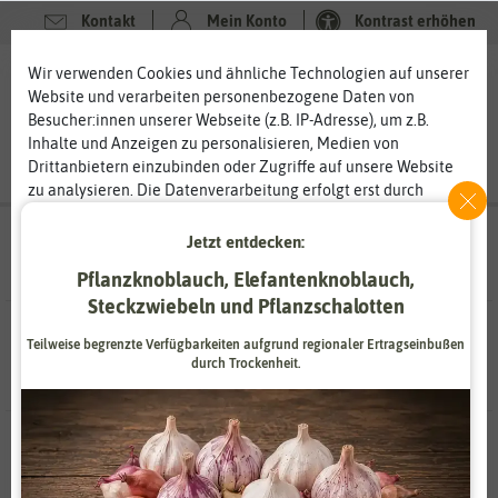
Kontakt
Mein Konto
Kontrast erhöhen
Filter
Wir verwenden Cookies und ähnliche Technologien auf unserer
0
0
Website und verarbeiten personenbezogene Daten von
Besucher:innen unserer Webseite (z.B. IP-Adresse), um z.B.
Inhalte und Anzeigen zu personalisieren, Medien von
Drittanbietern einzubinden oder Zugriffe auf unsere Website
zu analysieren. Die Datenverarbeitung erfolgt erst durch
gesetzte Cookies. Wir teilen diese Daten mit Dritten, die wir in
Suchergebnisse für
tomatenvlies
(
2
Treffer)
den Einstellungen benennen.
Jetzt entdecken:
Die Datenverarbeitung kann mit Einwilligung oder aufgrund
Pflanzknoblauch, Elefantenknoblauch,
eines berechtigten Interesses erfolgen. Die Zustimmung kann
Steckzwiebeln und Pflanzschalotten
erteilt oder abgelehnt werden. Es besteht das Recht, nicht
2 Ergebnisse
gefunden
einzuwilligen und die Einwilligung zu einem späteren
Teilweise begrenzte Verfügbarkeiten aufgrund regionaler Ertragseinbußen
Zeitpunkt zu ändern oder zu widerrufen. Weitere
durch Trockenheit.
Informationen zur Verwendung personenbezogener Daten und
den Diensten erklären wir in unserer
Daten­schutz­erklärung
.
-50%
-50%
Essenziell
Statistik
Zahlungsdienstleister
Marketing