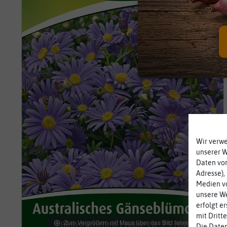
Wir verw
unserer 
Daten von
Adresse),
Medien vo
unsere We
erfolgt e
mit Dritt
Zum Vergrößern mit Maus über das Bild fahren
Die Daten