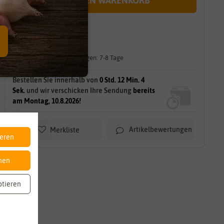
IN DEN WARENKORB
sofort lieferbar
gilt für
8
Stück
am Lager.
Lieferzeit für größere Mengen: 7-8 Tage
Bestellen Sie innerhalb von
0 Std. 12 Min. 2
Sek.
und wir verschicken Ihre Sendung
bereits
am Montag, 10.8.2026!
Artikelbewertungen
Merkliste
ieren
nen
ptieren