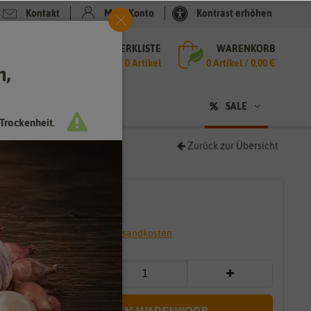
Kontakt
Mein Konto
Kontrast erhöhen
MERKLISTE
WARENKORB
che
0 Artikel
0
Artikel /
0,00 €
h,
n
sen
❤ für Tiere
SALE
Trockenheit.
Zurück zur Übersicht
1,29 €
*
* inkl. 7% MwSt. zzgl.
Versandkosten