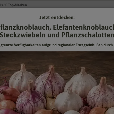
ls 60 Top-Marken
Jetzt entdecken:
Su
flanzknoblauch, Elefantenknoblauc
Steckzwiebeln und Pflanzschalotte
Gartenzubehör
Gründünger & -düngung
Pflanzgut
Keimspros
egrenzte Verfügbarkeiten aufgrund regionaler Ertragseinbußen durch 
chen Blausternchen
Australisches Gänseblümchen
Blausternchen
Blausternchen - Höhe ca. 25 cm
Hersteller:
Quedlinburger Saatgut
Artikelnummer:
503082-qb