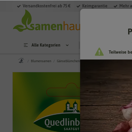
Versandkostenfrei ab 75 €
Keimgarantie
Mehr a
P
Alle Kategorien
Saatgut
Anzucht & 
Teilweise b
Blumensamen
Gänseblümchensamen
Australisches Gänseblüm