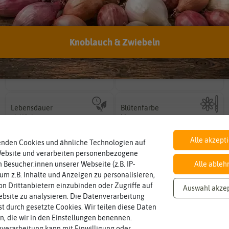
EAN:
4014352191954
Knoblauch & Zwiebeln
Inhalt
Standort
sonnig, vollsonnig)
Wie viel ist enthalten
Pflanze? (schattig, halbschattig,
0,05 g
sonnig
Wie viel Licht benötigt die
Lebensdauer
Blütenfarbe
mehrjährig.
auch mehrfarbig sein.
einjährig, zweijährig oder
einjährig
blau
Wie ist die Blüte eingefärbt? Kann
Pflanzen werden kategorisiert in:
Alle akzept
enden Cookies und ähnliche Technologien auf
Website und verarbeiten personenbezogene
 Besucher:innen unserer Webseite (z.B. IP-
Alle ableh
 um z.B. Inhalte und Anzeigen zu personalisieren,
n Drittanbietern einzubinden oder Zugriffe auf
Auswahl akze
bsite zu analysieren. Die Datenverarbeitung
rst durch gesetzte Cookies. Wir teilen diese Daten
en, die wir in den Einstellungen benennen.
verarbeitung kann mit Einwilligung oder