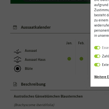
aufgrund 
Zustimmun
besteht d
zu einem 
widerrufe
Aussaatkalender
personen
in unsere
Jan.
Feb.
Mär.
Apr.
Esse
Aussaat
Zahl
Aussaat Haus
Exte
Blüte
Weitere E
Beschreibung
Australisches Gänseblümchen Blausternchen
(Brachyscome iberidifolia)