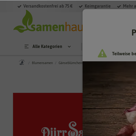
Versandkostenfrei ab 75 €
Keimgarantie
Mehr a
P
Alle Kategorien
Saatgut
Anzucht & 
Teilweise b
Blumensamen
Gänseblümchensamen
Gänseblümchen gefüllte 