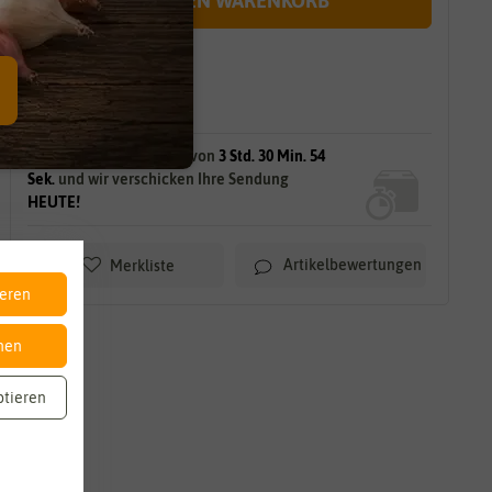
IN DEN WARENKORB
sofort lieferbar
gilt für
28
Stück
am Lager.
Bestellen Sie innerhalb von
3 Std. 30 Min. 53
Sek.
und wir verschicken Ihre Sendung
HEUTE!
Artikelbewertungen
Merkliste
ieren
nen
ptieren