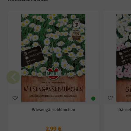
Wiesengänseblümchen
Gänse
2,99 €