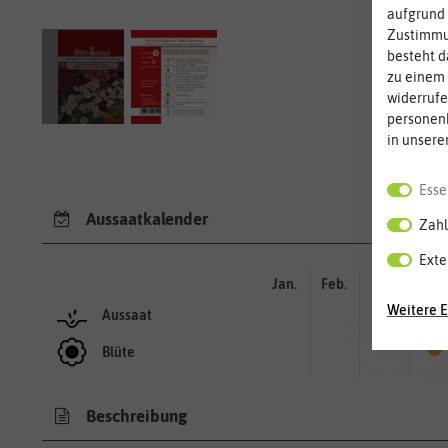
aufgrund 
Zustimmun
besteht d
zu einem 
widerrufe
personen
in unsere
Esse
Aussaatkalender
Zahl
Exte
Jan.
Feb.
Mär.
Apr.
Weitere E
Aussaat
Blüte
Beschreibung