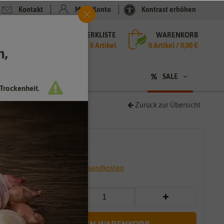
Kontakt
Mein Konto
Kontrast erhöhen
MERKLISTE
WARENKORB
che
0 Artikel
0
Artikel /
0,00 €
h,
n
SALE
Trockenheit.
Zurück zur Übersicht
1,19 €
*
* inkl. 7% MwSt. zzgl.
Versandkosten