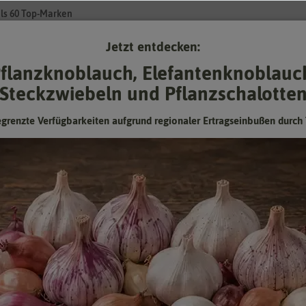
ls 60 Top-Marken
Jetzt entdecken:
Su
flanzknoblauch, Elefantenknoblauc
Steckzwiebeln und Pflanzschalotte
Gartenzubehör
Pflanzgut
Keimsprossen
❤ für Tiere
egrenzte Verfügbarkeiten aufgrund regionaler Ertragseinbußen durch 
Mischung
Gänseblümchen gefüllte Mischung
gefüllte Mischung, zweijährig, 10-15 cm, für Beete und Rabatten
Hersteller:
Dürr-Samen
Artikelnummer:
0749-DS
EAN:
4017048107499