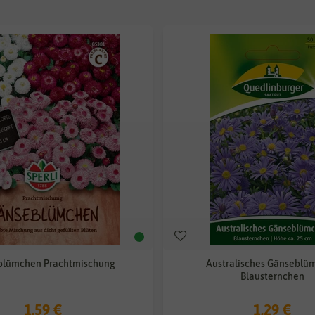
blümchen Prachtmischung
Australisches Gänseblü
Blausternchen
1,59 €
1,29 €