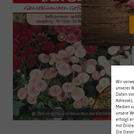
Wir verw
unserer 
Daten von
Adresse),
Medien vo
Zum Vergrößern mit Maus über das Bild fahren
unsere We
erfolgt e
mit Dritt
Die Daten