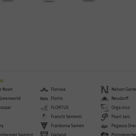
g
er
e Noah
Florissa
Nelson Gard
Greenworld
Flortis
Neudorff
rosaat
FLORTUS
Orga.nico
Franchi Sementi
Pearl Jars
ry
Frankonia Samen
Pegasus Dre
enheimer Saatgut
Garland
Pilzmännch