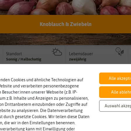
Knoblauch & Zwiebeln
Inhalt
Haltbarkeit
sollte.
Wie viel ist enthalten
und Pflanzgut sehr gut keimen
ca. 250 Korn
min. 12/2027
Zeitpunkt, bis zu dem das Saat-
Standort
Lebensdauer
sonnig, vollsonnig)
mehrjährig.
Pflanze? (schattig, halbschattig,
einjährig, zweijährig oder
Sonnig / Halbschattig
zweijährig
Wie viel Licht benötigt die
Pflanzen werden kategorisiert in:
Alle akzept
enden Cookies und ähnliche Technologien auf
Blütenfarbe
Website und verarbeiten personenbezogene
auch mehrfarbig sein.
bunt
Wie ist die Blüte eingefärbt? Kann
 Besucher:innen unserer Webseite (z.B. IP-
Alle ableh
 um z.B. Inhalte und Anzeigen zu personalisieren,
n Drittanbietern einzubinden oder Zugriffe auf
Auswahl akze
bsite zu analysieren. Die Datenverarbeitung
rst durch gesetzte Cookies. Wir teilen diese Daten
en, die wir in den Einstellungen benennen.
verarbeitung kann mit Einwilligung oder