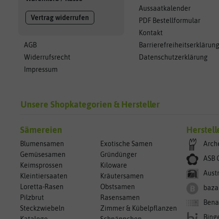
Aussaatkalender
Vertrag widerrufen
PDF Bestellformular
Kontakt
AGB
Barrierefreiheitserklärun
Widerrufsrecht
Datenschutzerklärung
Impressum
Unsere Shopkategorien & Hersteller
Sämereien
Herstell
Blumensamen
Exotische Samen
Arch
Gemüsesamen
Gründünger
ASB 
Keimsprossen
Kiloware
Aust
Kleintiersaaten
Kräutersamen
Loretta-Rasen
Obstsamen
baza
Pilzbrut
Rasensamen
Bena
Steckzwiebeln
Zimmer & Kübelpflanzen
Bing