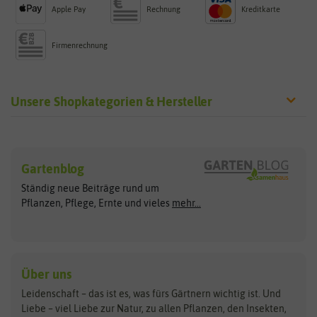
Apple Pay
Rechnung
Kreditkarte
Firmenrechnung
Unsere Shopkategorien & Hersteller
Sämereien
Hersteller
Blumensamen
Gartenblog
Exotische Samen
Arche Noah
Clever Pots
Ständig neue Beiträge rund um
Gemüsesamen
ASB Greenworld
COMPO
Pflanzen, Pflege, Ernte und vieles
mehr...
Gründünger
Keimsprossen
Austrosaat
Culinaris
Kiloware
baza
De Bolster Bio-Samen
Kleintiersaaten
Kräutersamen
Benary
Dobar
Über uns
Loretta-Rasen
Bingenheimer Saatgut
Dürr-Samen
Leidenschaft – das ist es, was fürs Gärtnern wichtig ist. Und
Obstsamen
Liebe – viel Liebe zur Natur, zu allen Pflanzen, den Insekten,
Pilzbrut
BioBalu
elho