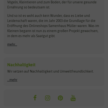
Vögeln, Kleintieren und zum Boden, der für unsere gesunde
Rasensamen
Ernährung so bedeutsam ist.
Bionana
Eschenfelder
Steckzwiebeln
Zimmer & Kübelpflanzen
Und so ist es wohl auch kein Wunder, dass es Liebe und
BIOWOL
Feldsaaten Freudenberger
Kataloge
Leidenschaft waren, die im Jahr 2003 die Grundlage für die
Blumicorn
Fertil
Schnäppchen
Eröffnung des Onlineshops Samenhaus Müller waren. Was im
Kleinen begann ist nun zu einem großen Projekt gewachsen,
Bûten Birds
Flora Elite
Anzucht & Gartenzubehör
in dem es mehr als Saatgut gibt.
Bûten Home
Flora Elite Blumenzwiebeln
mehr...
Anzuchtschalen
Buzzy Seeds
Flora Fantastica
Anzuchttöpfe
Buzzy Gifts
Florex
Folien, Vliese und Netze
Growblocks, Erde & Dünger
Carl Pabst
Nachhaltigkeit
Heizmatte & Heizkabel
Wir setzen auf Nachhaltigkeit und Umweltfreundlichkeit.
Florissa
Hortitops
Kokos-Quelltabletten
Zimmergewächshaus
Flortis
Jansen Zaden
...mehr
FLORTUS
Jiffy
Gemüsesamen
Franchi Sementi
JUB Holland
Bohnen & Erbsen
Frankonia Samen
Kent & Stowe
Gurkensamen