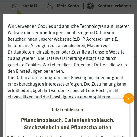
Kontakt
Mein Konto
Kontrast erhöhen
0
0
Wir verwenden Cookies und ähnliche Technologien auf unserer
Website und verarbeiten personenbezogene Daten von
Besucher:innen unserer Webseite (z.B. IP-Adresse), um z.B.
Inhalte und Anzeigen zu personalisieren, Medien von
Drittanbietern einzubinden oder Zugriffe auf unsere Website
zu analysieren. Die Datenverarbeitung erfolgt erst durch
gesetzte Cookies. Wir teilen diese Daten mit Dritten, die wir in
den Einstellungen benennen.
Die Datenverarbeitung kann mit Einwilligung oder aufgrund
eines berechtigten Interesses erfolgen. Die Zustimmung kann
erteilt oder abgelehnt werden. Es besteht das Recht, nicht
einzuwilligen und die Einwilligung zu einem späteren
Zeitpunkt zu ändern oder zu widerrufen. Weitere
Jetzt entdecken:
Informationen zur Verwendung personenbezogener Daten und
den Diensten erklären wir in unserer
Daten­schutz­erklärung
.
Pflanzknoblauch, Elefantenknoblauch,
Steckzwiebeln und Pflanzschalotten
Essenziell
Statistik