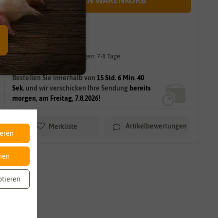
IN DEN WARENKORB
sofort lieferbar
gilt für
10
Stück
am Lager.
Lieferzeit für größere Mengen: 7-8 Tage
Bestellen Sie innerhalb von
15 Std. 6 Min. 39
Sek.
und wir verschicken Ihre Sendung
bereits
morgen, am Freitag, 7.8.2026!
Artikelbewertungen
Merkliste
ieren
nen
ptieren