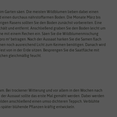
 im Garten säen. Die meisten Wildblumen lieben dabei einen
und einen durchaus nährstoffarmen Boden. Die Monate März bis
herigen Rasens sollten Sie den Boden zunächst vorbereiten. Eine
ält und entfernt. Anschließend graben Sie den Boden leicht um
che mit einem Rechen ein. Säen Sie die Wildblumenmischung
 pro m² betragen. Nach der Aussaat harken Sie die Samen flach
Samen noch ausreichend Licht zum Keimen benötigen. Danach wird
fest von in der Erde sitzen. Besprengen Sie die Saatfläche mit
chen gleichmäßig feucht.
m. Bei trockener Witterung und vor allem in den Wochen nach
 der Aussaat sollte das erste Mal gemäht werden. Dabei werden
ilden anschließend einen umso dichteren Teppich. Verblühte
h später blühende Pflanzen kräftig entwickeln.