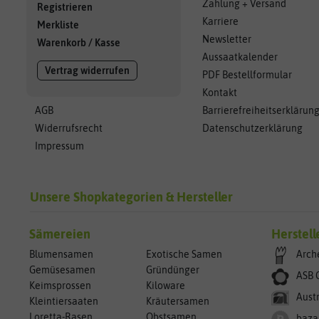
Zahlung + Versand
Registrieren
Karriere
Merkliste
Newsletter
Warenkorb
/
Kasse
Aussaatkalender
Vertrag widerrufen
PDF Bestellformular
Kontakt
AGB
Barrierefreiheitserklärun
Widerrufsrecht
Datenschutzerklärung
Impressum
Unsere Shopkategorien & Hersteller
Sämereien
Herstell
Blumensamen
Exotische Samen
Arch
Gemüsesamen
Gründünger
ASB 
Keimsprossen
Kiloware
Aust
Kleintiersaaten
Kräutersamen
Loretta-Rasen
Obstsamen
baza