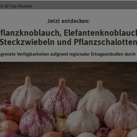
ls 60 Top-Marken
Jetzt entdecken:
Su
flanzknoblauch, Elefantenknoblauc
Steckzwiebeln und Pflanzschalotte
Gartenzubehör
Pflanzgut
Keimsprossen
❤ für Tiere
egrenzte Verfügbarkeiten aufgrund regionaler Ertragseinbußen durch 
Blumenwiese Insekten Paradies
Attraktiv für alle Nutzinsekten - Für Garten, Kübel und
Blumenkasten
Hersteller:
Saflax
Artikelnummer:
18153-sa