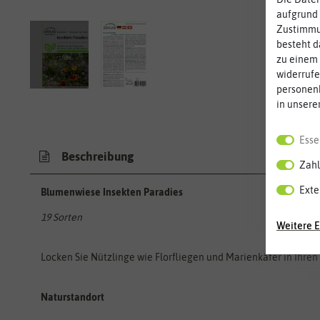
aufgrund 
Zustimmun
besteht d
zu einem 
widerrufe
personen
in unsere
Esse
Beschreibung
Zahl
Exte
Blumenwiese Insekten Paradies
19 Sorten
Weitere E
Locken Sie Nützlinge wie Florfliegen und Marienkäfer in Ihren
Naturstandort