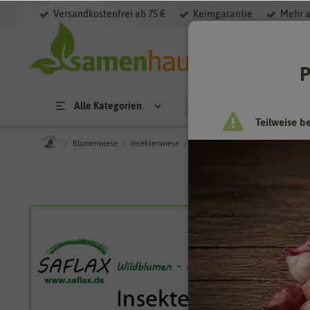
Versandkostenfrei ab 75 €
Keimgarantie
Mehr a
P
Alle Kategorien
Saatgut
Anzucht & 
Teilweise b
Blumenwiese
Insektenwiese
Blumenwiese Insekten Paradies