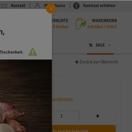
Kontakt
Mein Konto
Kontrast erhöhen
MERKLISTE
WARENKORB
che
0 Artikel
0
Artikel /
0,00 €
h,
n
SALE
Trockenheit.
Zurück zur Übersicht
4,75 €
*
* inkl. 7% MwSt. zzgl.
Versandkosten