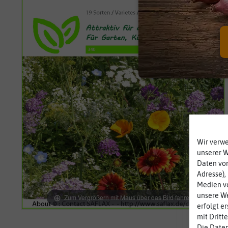
Wir verw
unserer 
Daten von
Adresse),
Medien vo
unsere We
Zum Vergrößern mit Maus über das Bild fahren
erfolgt e
mit Dritt
Die Daten