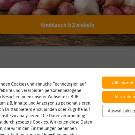
EAN:
4055473181530
Knoblauch & Zwiebeln
Inhalt
Blütenfarbe
auch mehrfarbig sein.
Wie viel ist enthalten
1000 Korn
bunt
Wie ist die Blüte eingefärbt? Kann
Alle akzept
enden Cookies und ähnliche Technologien auf
Website und verarbeiten personenbezogene
 Besucher:innen unserer Webseite (z.B. IP-
Alle ableh
 um z.B. Inhalte und Anzeigen zu personalisieren,
n Drittanbietern einzubinden oder Zugriffe auf
Auswahl akze
bsite zu analysieren. Die Datenverarbeitung
rst durch gesetzte Cookies. Wir teilen diese Daten
en, die wir in den Einstellungen benennen.
verarbeitung kann mit Einwilligung oder