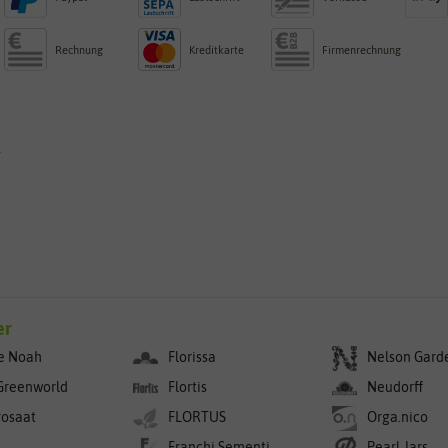
Rechnung
Kreditkarte
Firmenrechnung
g
er
e Noah
Florissa
Nelson Gard
Greenworld
Flortis
Neudorff
rosaat
FLORTUS
Orga.nico
Franchi Sementi
Pearl Jars