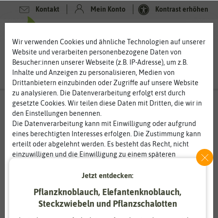
Kontakt
Mein Konto
Kontrast erhöhen
0
0
Wir verwenden Cookies und ähnliche Technologien auf unserer
Website und verarbeiten personenbezogene Daten von
Besucher:innen unserer Webseite (z.B. IP-Adresse), um z.B.
Inhalte und Anzeigen zu personalisieren, Medien von
Drittanbietern einzubinden oder Zugriffe auf unsere Website
zu analysieren. Die Datenverarbeitung erfolgt erst durch
gesetzte Cookies. Wir teilen diese Daten mit Dritten, die wir in
den Einstellungen benennen.
%
20
-
Die Datenverarbeitung kann mit Einwilligung oder aufgrund
eines berechtigten Interesses erfolgen. Die Zustimmung kann
erteilt oder abgelehnt werden. Es besteht das Recht, nicht
einzuwilligen und die Einwilligung zu einem späteren
Zeitpunkt zu ändern oder zu widerrufen. Weitere
Informationen zur Verwendung personenbezogener Daten und
Jetzt entdecken:
den Diensten erklären wir in unserer
Daten­schutz­erklärung
.
Pflanzknoblauch, Elefantenknoblauch,
Steckzwiebeln und Pflanzschalotten
Essenziell
Statistik