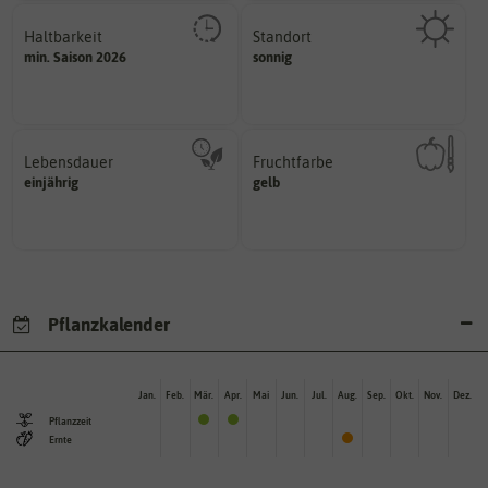
Haltbarkeit
Standort
sollte.
sonnig, vollsonnig)
min. Saison 2026
sonnig
und Pflanzgut sehr gut keimen
Pflanze? (schattig, halbschattig,
Zeitpunkt, bis zu dem das Saat-
Wie viel Licht benötigt die
Lebensdauer
Fruchtfarbe
mehrjährig.
hat.
einjährig
gelb
einjährig, zweijährig oder
sie nach dem Reifungsprozess
Pflanzen werden kategorisiert in:
Die Farbe der reifen Frucht, die
Pflanzkalender
Jan.
Feb.
Mär.
Apr.
Mai
Jun.
Jul.
Aug.
Sep.
Okt.
Nov.
Dez.
Pflanzzeit
Ernte