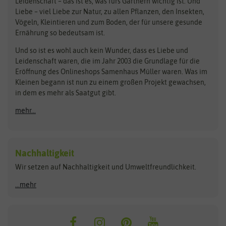
Bingenheimer Saatgut
Dürr-Samen
Leidenschaft – das ist es, was fürs Gärtnern wichtig ist. Und
Obstsamen
Liebe – viel Liebe zur Natur, zu allen Pflanzen, den Insekten,
Pilzbrut
BioBalu
elho
Vögeln, Kleintieren und zum Boden, der für unsere gesunde
Rasensamen
Ernährung so bedeutsam ist.
Bionana
Eschenfelder
Steckzwiebeln
Zimmer & Kübelpflanzen
Und so ist es wohl auch kein Wunder, dass es Liebe und
BIOWOL
Feldsaaten Freudenberger
Kataloge
Leidenschaft waren, die im Jahr 2003 die Grundlage für die
Blumicorn
Fertil
Schnäppchen
Eröffnung des Onlineshops Samenhaus Müller waren. Was im
Kleinen begann ist nun zu einem großen Projekt gewachsen,
Bûten Birds
Flora Elite
Anzucht & Gartenzubehör
in dem es mehr als Saatgut gibt.
Bûten Home
Flora Elite Blumenzwiebeln
mehr...
Anzuchtschalen
Buzzy Seeds
Flora Fantastica
Anzuchttöpfe
Buzzy Gifts
Florex
Folien, Vliese und Netze
Growblocks, Erde & Dünger
Carl Pabst
Nachhaltigkeit
Heizmatte & Heizkabel
Wir setzen auf Nachhaltigkeit und Umweltfreundlichkeit.
Florissa
Hortitops
Kokos-Quelltabletten
Zimmergewächshaus
Flortis
Jansen Zaden
...mehr
FLORTUS
Jiffy
Gemüsesamen
Franchi Sementi
JUB Holland
Bohnen & Erbsen