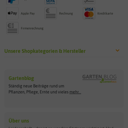
Apple Pay
Rechnung
Kreditkarte
Firmenrechnung
Unsere Shopkategorien & Hersteller
Sämereien
Hersteller
Blumensamen
Gartenblog
Exotische Samen
Arche Noah
Clever Pots
Ständig neue Beiträge rund um
Gemüsesamen
ASB Greenworld
COMPO
Pflanzen, Pflege, Ernte und vieles
mehr...
Gründünger
Keimsprossen
Austrosaat
Culinaris
Kiloware
baza
De Bolster Bio-Samen
Kleintiersaaten
Kräutersamen
Benary
Dobar
Über uns
Loretta-Rasen