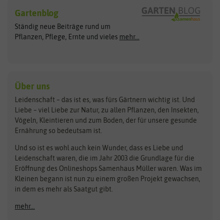
Blumensamen
Gartenblog
Exotische Samen
Arche Noah
Clever Pots
Ständig neue Beiträge rund um
Gemüsesamen
ASB Greenworld
COMPO
Pflanzen, Pflege, Ernte und vieles
mehr...
Gründünger
Keimsprossen
Austrosaat
Culinaris
Kiloware
baza
De Bolster Bio-Samen
Kleintiersaaten
Kräutersamen
Benary
Dobar
Über uns
Loretta-Rasen
Bingenheimer Saatgut
Dürr-Samen
Leidenschaft – das ist es, was fürs Gärtnern wichtig ist. Und
Obstsamen
Liebe – viel Liebe zur Natur, zu allen Pflanzen, den Insekten,
Pilzbrut
BioBalu
elho
Vögeln, Kleintieren und zum Boden, der für unsere gesunde
Rasensamen
Ernährung so bedeutsam ist.
Bionana
Eschenfelder
Steckzwiebeln
Zimmer & Kübelpflanzen
Und so ist es wohl auch kein Wunder, dass es Liebe und
BIOWOL
Feldsaaten Freudenberger
Kataloge
Leidenschaft waren, die im Jahr 2003 die Grundlage für die
Blumicorn
Fertil
Schnäppchen
Eröffnung des Onlineshops Samenhaus Müller waren. Was im
Kleinen begann ist nun zu einem großen Projekt gewachsen,
Bûten Birds
Flora Elite
Anzucht & Gartenzubehör
in dem es mehr als Saatgut gibt.
Bûten Home
Flora Elite Blumenzwiebeln
mehr...
Anzuchtschalen
Buzzy Seeds
Flora Fantastica