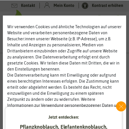
Kontakt
Mein Konto
Kontrast erhöhen
0
0
Wir verwenden Cookies und ähnliche Technologien auf unserer
Website und verarbeiten personenbezogene Daten von
Besucher:innen unserer Webseite (z.B. IP-Adresse), um z.B.
Inhalte und Anzeigen zu personalisieren, Medien von
Drittanbietern einzubinden oder Zugriffe auf unsere Website
zu analysieren. Die Datenverarbeitung erfolgt erst durch
gesetzte Cookies. Wir teilen diese Daten mit Dritten, die wir in
den Einstellungen benennen.
%
80
-
Die Datenverarbeitung kann mit Einwilligung oder aufgrund
eines berechtigten Interesses erfolgen. Die Zustimmung kann
erteilt oder abgelehnt werden. Es besteht das Recht, nicht
einzuwilligen und die Einwilligung zu einem späteren
Zeitpunkt zu ändern oder zu widerrufen. Weitere
Informationen zur Verwendung personenbezogener Daten und
den Diensten erklären wir in unserer
Daten­schutz­erklärung
.
Jetzt entdecken:
Essenziell
Statistik
Pflanzknoblauch, Elefantenknoblauch,