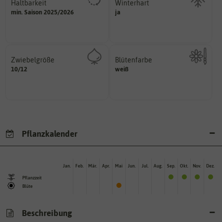
Haltbarkeit
Winterhart
sollte.
min. Saison 2025/2026
ja
Probleme überwintern können.
und Pflanzgut sehr gut keimen
Pflanzen, die im Freien ohne
Zeitpunkt, bis zu dem das Saat-
Zwiebelgröße
Blütenfarbe
variieren.
10/12
ersten und zweiten Wert
weiß
Kann auch mehrfarbig sein.
Größen können zwischen dem
Wie ist die Blüte eingefärbt?
Umfang der Zwiebel in cm.
Pflanzkalender
Jan.
Feb.
Mär.
Apr.
Mai
Jun.
Jul.
Aug.
Sep.
Okt.
Nov.
Dez.
Pflanzzeit
Blüte
Beschreibung