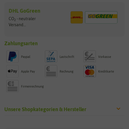
DHL GoGreen
CO
- neutraler
2
Versand...
Zahlungsarten
Paypal
Lastschrift
Vorkasse
Apple Pay
Rechnung
Kreditkarte
Firmenrechnung
Unsere Shopkategorien & Hersteller
Sämereien
Hersteller