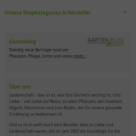
Unsere Shopkategorien & Hersteller
Sämereien
Hersteller
Blumensamen
Gartenblog
Exotische Samen
Arche Noah
Clever Pots
Ständig neue Beiträge rund um
Gemüsesamen
ASB Greenworld
COMPO
Pflanzen, Pflege, Ernte und vieles
mehr...
Gründünger
Keimsprossen
Austrosaat
Culinaris
Kiloware
baza
De Bolster Bio-Samen
Kleintiersaaten
Kräutersamen
Benary
Dobar
Über uns
Loretta-Rasen
Bingenheimer Saatgut
Dürr-Samen
Leidenschaft – das ist es, was fürs Gärtnern wichtig ist. Und
Obstsamen
Liebe – viel Liebe zur Natur, zu allen Pflanzen, den Insekten,
Pilzbrut
BioBalu
elho
Vögeln, Kleintieren und zum Boden, der für unsere gesunde
Rasensamen
Ernährung so bedeutsam ist.
Bionana
Eschenfelder
Steckzwiebeln
Zimmer & Kübelpflanzen
Und so ist es wohl auch kein Wunder, dass es Liebe und
BIOWOL
Feldsaaten Freudenberger
Kataloge
Leidenschaft waren, die im Jahr 2003 die Grundlage für die
Blumicorn
Fertil