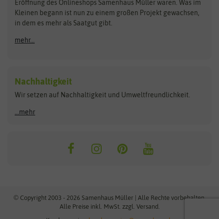
Schnäppchen
Eröffnung des Onlineshops Samenhaus Müller waren. Was im
Kleinen begann ist nun zu einem großen Projekt gewachsen,
Bûten Birds
Flora Elite
Anzucht & Gartenzubehör
in dem es mehr als Saatgut gibt.
Bûten Home
Flora Elite Blumenzwiebeln
mehr...
Anzuchtschalen
Buzzy Seeds
Flora Fantastica
Anzuchttöpfe
Buzzy Gifts
Florex
Folien, Vliese und Netze
Growblocks, Erde & Dünger
Carl Pabst
Nachhaltigkeit
Heizmatte & Heizkabel
Wir setzen auf Nachhaltigkeit und Umweltfreundlichkeit.
Florissa
Hortitops
Kokos-Quelltabletten
Zimmergewächshaus
Flortis
Jansen Zaden
...mehr
FLORTUS
Jiffy
Gemüsesamen
Franchi Sementi
JUB Holland
Bohnen & Erbsen
Frankonia Samen
Kent & Stowe
Gurkensamen
Kohlsamen
Garland
Kiepenkerl
Kürbissamen
Gardissimo
kixx
Lauchsamen
© Copyright 2003 - 2026 Samenhaus Müller | Alle Rechte vorbehalten.
Maissamen
Alle Preise inkl. MwSt. zzgl. Versand.
GEVO
Küpper
Möhrensamen