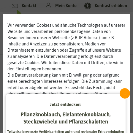
Kontakt
Mein Konto
Kontrast erhöhen
0
0
Wir verwenden Cookies und ähnliche Technologien auf unserer
Website und verarbeiten personenbezogene Daten von
Besucher:innen unserer Webseite (z.B. IP-Adresse), um z.B.
Inhalte und Anzeigen zu personalisieren, Medien von
Drittanbietern einzubinden oder Zugriffe auf unsere Website
zu analysieren. Die Datenverarbeitung erfolgt erst durch
gesetzte Cookies. Wir teilen diese Daten mit Dritten, die wir in
den Einstellungen benennen.
Die Datenverarbeitung kann mit Einwilligung oder aufgrund
eines berechtigten Interesses erfolgen. Die Zustimmung kann
erteilt oder abgelehnt werden. Es besteht das Recht, nicht
einzuwilligen und die Einwilligung zu einem späteren
Zeitpunkt zu ändern oder zu widerrufen. Weitere
Jetzt entdecken:
Informationen zur Verwendung personenbezogener Daten und
den Diensten erklären wir in unserer
Daten­schutz­erklärung
.
Pflanzknoblauch, Elefantenknoblauch,
Steckzwiebeln und Pflanzschalotten
Essenziell
Statistik
Teilweise begrenzte Verfügbarkeiten aufgrund regionaler Ertragseinbußen