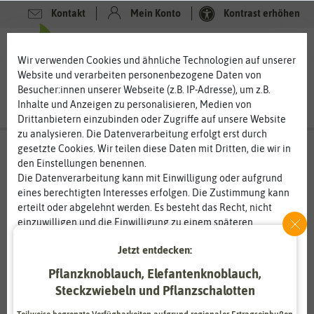
Kontakt
Mein Konto
Kontrast erhöhen
0
0
Wir verwenden Cookies und ähnliche Technologien auf unserer
Website und verarbeiten personenbezogene Daten von
Besucher:innen unserer Webseite (z.B. IP-Adresse), um z.B.
Inhalte und Anzeigen zu personalisieren, Medien von
Drittanbietern einzubinden oder Zugriffe auf unsere Website
zu analysieren. Die Datenverarbeitung erfolgt erst durch
gesetzte Cookies. Wir teilen diese Daten mit Dritten, die wir in
den Einstellungen benennen.
%
80
-
Die Datenverarbeitung kann mit Einwilligung oder aufgrund
eines berechtigten Interesses erfolgen. Die Zustimmung kann
erteilt oder abgelehnt werden. Es besteht das Recht, nicht
einzuwilligen und die Einwilligung zu einem späteren
Zeitpunkt zu ändern oder zu widerrufen. Weitere
Jetzt entdecken:
Informationen zur Verwendung personenbezogener Daten und
den Diensten erklären wir in unserer
Daten­schutz­erklärung
.
Pflanzknoblauch, Elefantenknoblauch,
Steckzwiebeln und Pflanzschalotten
Essenziell
Statistik