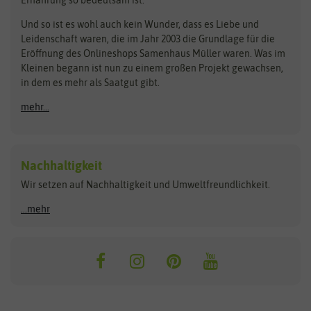
Bionana
Eschenfelder
Steckzwiebeln
Zimmer & Kübelpflanzen
Und so ist es wohl auch kein Wunder, dass es Liebe und
BIOWOL
Feldsaaten Freudenberger
Kataloge
Leidenschaft waren, die im Jahr 2003 die Grundlage für die
Blumicorn
Fertil
Schnäppchen
Eröffnung des Onlineshops Samenhaus Müller waren. Was im
Kleinen begann ist nun zu einem großen Projekt gewachsen,
Bûten Birds
Flora Elite
Anzucht & Gartenzubehör
in dem es mehr als Saatgut gibt.
Bûten Home
Flora Elite Blumenzwiebeln
mehr...
Anzuchtschalen
Buzzy Seeds
Flora Fantastica
Anzuchttöpfe
Buzzy Gifts
Florex
Folien, Vliese und Netze
Growblocks, Erde & Dünger
Carl Pabst
Nachhaltigkeit
Heizmatte & Heizkabel
Wir setzen auf Nachhaltigkeit und Umweltfreundlichkeit.
Florissa
Hortitops
Kokos-Quelltabletten
Zimmergewächshaus
Flortis
Jansen Zaden
...mehr
FLORTUS
Jiffy
Gemüsesamen
Franchi Sementi
JUB Holland
Bohnen & Erbsen
Frankonia Samen
Kent & Stowe
Gurkensamen
Kohlsamen
Garland
Kiepenkerl
Kürbissamen