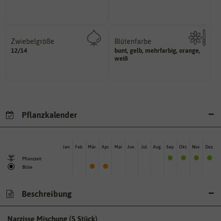
Pflanzen, die im Freien ohne
Zeitpunkt, bis zu dem das Saat-
Zwiebelgröße
Blütenfarbe
variieren.
12/14
ersten und zweiten Wert
bunt, gelb, mehrfarbig, orange,
Kann auch mehrfarbig sein.
Größen können zwischen dem
Wie ist die Blüte eingefärbt?
weiß
Umfang der Zwiebel in cm.
Pflanzkalender
Jan.
Feb.
Mär.
Apr.
Mai
Jun.
Jul.
Aug.
Sep.
Okt.
Nov.
Dez.
Pflanzzeit
Blüte
Beschreibung
Narzisse Mischung (5 Stück)