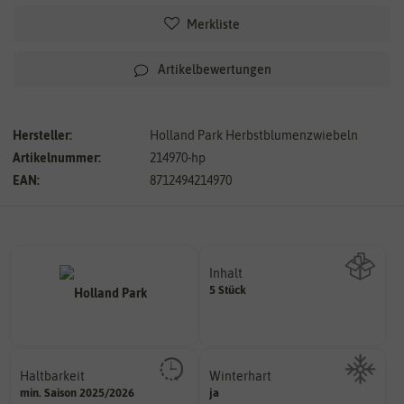
Merkliste
Artikelbewertungen
Hersteller:
Holland Park Herbstblumenzwiebeln
Artikelnummer:
214970-hp
EAN:
8712494214970
Inhalt
5 Stück
Wie viel ist enthalten
Haltbarkeit
Winterhart
sollte.
min. Saison 2025/2026
ja
Probleme überwintern können.
und Pflanzgut sehr gut keimen