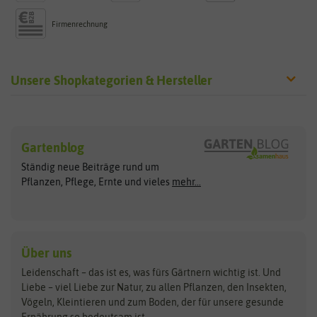
Firmenrechnung
Unsere Shopkategorien & Hersteller
Sämereien
Hersteller
Blumensamen
Gartenblog
Exotische Samen
Arche Noah
Clever Pots
Ständig neue Beiträge rund um
Gemüsesamen
ASB Greenworld
COMPO
Pflanzen, Pflege, Ernte und vieles
mehr...
Gründünger
Keimsprossen
Austrosaat
Culinaris
Kiloware
baza
De Bolster Bio-Samen
Kleintiersaaten
Kräutersamen
Benary
Dobar
Über uns
Loretta-Rasen
Bingenheimer Saatgut
Dürr-Samen
Leidenschaft – das ist es, was fürs Gärtnern wichtig ist. Und
Obstsamen
Liebe – viel Liebe zur Natur, zu allen Pflanzen, den Insekten,
Pilzbrut
BioBalu
elho
Vögeln, Kleintieren und zum Boden, der für unsere gesunde
Rasensamen
Ernährung so bedeutsam ist.