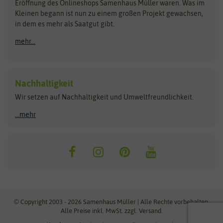
Schnäppchen
Eröffnung des Onlineshops Samenhaus Müller waren. Was im
Kleinen begann ist nun zu einem großen Projekt gewachsen,
Bûten Birds
Flora Elite
Anzucht & Gartenzubehör
in dem es mehr als Saatgut gibt.
Bûten Home
Flora Elite Blumenzwiebeln
mehr...
Anzuchtschalen
Buzzy Seeds
Flora Fantastica
Anzuchttöpfe
Buzzy Gifts
Florex
Folien, Vliese und Netze
Growblocks, Erde & Dünger
Carl Pabst
Nachhaltigkeit
Heizmatte & Heizkabel
Wir setzen auf Nachhaltigkeit und Umweltfreundlichkeit.
Florissa
Hortitops
Kokos-Quelltabletten
Zimmergewächshaus
Flortis
Jansen Zaden
...mehr
FLORTUS
Jiffy
Gemüsesamen
Franchi Sementi
JUB Holland
Bohnen & Erbsen
Frankonia Samen
Kent & Stowe
Gurkensamen
Kohlsamen
Garland
Kiepenkerl
Kürbissamen
Gardissimo
kixx
Lauchsamen
© Copyright 2003 - 2026 Samenhaus Müller | Alle Rechte vorbehalten.
Maissamen
Alle Preise inkl. MwSt. zzgl. Versand.
GEVO
Küpper
Möhrensamen