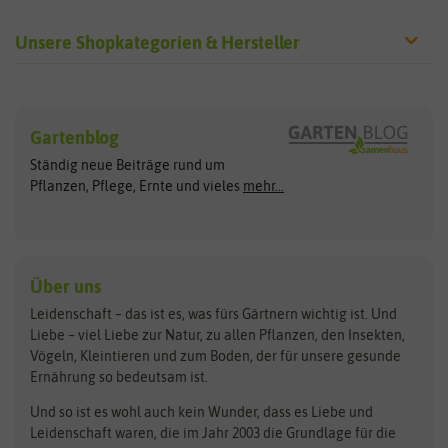
Unsere Shopkategorien & Hersteller
Sämereien
Hersteller
Blumensamen
Gartenblog
Exotische Samen
Arche Noah
Clever Pots
Ständig neue Beiträge rund um
Gemüsesamen
ASB Greenworld
COMPO
Pflanzen, Pflege, Ernte und vieles
mehr...
Gründünger
Keimsprossen
Austrosaat
Culinaris
Kiloware
baza
De Bolster Bio-Samen
Kleintiersaaten
Kräutersamen
Benary
Dobar
Über uns
Loretta-Rasen
Bingenheimer Saatgut
Dürr-Samen
Leidenschaft – das ist es, was fürs Gärtnern wichtig ist. Und
Obstsamen
Liebe – viel Liebe zur Natur, zu allen Pflanzen, den Insekten,
Pilzbrut
BioBalu
elho
Vögeln, Kleintieren und zum Boden, der für unsere gesunde
Rasensamen
Ernährung so bedeutsam ist.
Bionana
Eschenfelder
Steckzwiebeln
Zimmer & Kübelpflanzen
Und so ist es wohl auch kein Wunder, dass es Liebe und
BIOWOL
Feldsaaten Freudenberger
Kataloge
Leidenschaft waren, die im Jahr 2003 die Grundlage für die
Blumicorn
Fertil