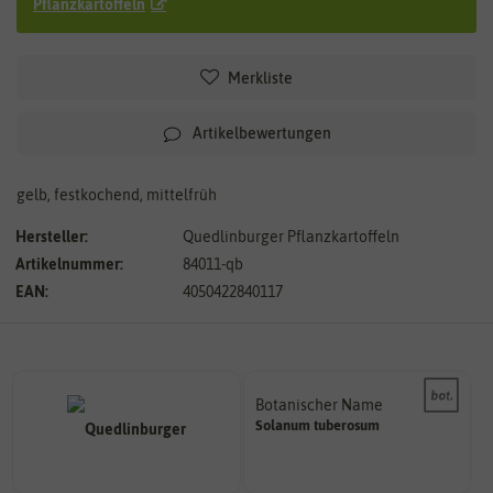
Pflanzkartoffeln
Merkliste
Artikelbewertungen
gelb, festkochend, mittelfrüh
Hersteller:
Quedlinburger Pflanzkartoffeln
Artikelnummer:
84011-qb
EAN:
4050422840117
Botanischer Name
Bestimmung der Pflanze.
Solanum
tuberosum
Namen zur eindeutigen
Der botanische (lateinische)