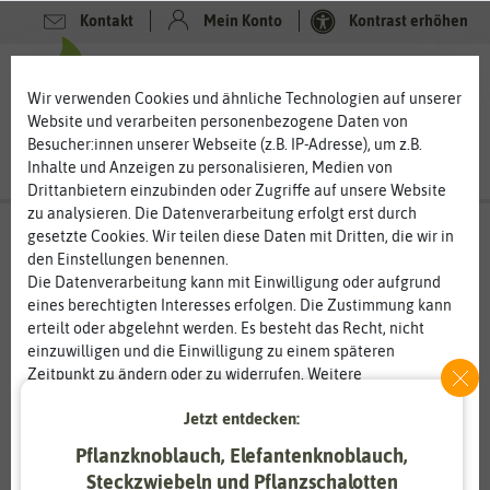
Kontakt
Mein Konto
Kontrast erhöhen
0
0
Wir verwenden Cookies und ähnliche Technologien auf unserer
Website und verarbeiten personenbezogene Daten von
Besucher:innen unserer Webseite (z.B. IP-Adresse), um z.B.
Inhalte und Anzeigen zu personalisieren, Medien von
Drittanbietern einzubinden oder Zugriffe auf unsere Website
zu analysieren. Die Datenverarbeitung erfolgt erst durch
gesetzte Cookies. Wir teilen diese Daten mit Dritten, die wir in
den Einstellungen benennen.
%
80
-
Die Datenverarbeitung kann mit Einwilligung oder aufgrund
eines berechtigten Interesses erfolgen. Die Zustimmung kann
erteilt oder abgelehnt werden. Es besteht das Recht, nicht
einzuwilligen und die Einwilligung zu einem späteren
Zeitpunkt zu ändern oder zu widerrufen. Weitere
Informationen zur Verwendung personenbezogener Daten und
Jetzt entdecken:
den Diensten erklären wir in unserer
Daten­schutz­erklärung
.
Pflanzknoblauch, Elefantenknoblauch,
Essenziell
Statistik
Steckzwiebeln und Pflanzschalotten