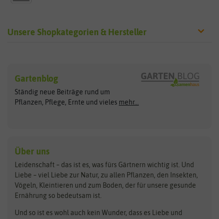
Unsere Shopkategorien & Hersteller
Sämereien
Hersteller
Blumensamen
Gartenblog
Exotische Samen
Arche Noah
Clever Pots
Ständig neue Beiträge rund um
Gemüsesamen
ASB Greenworld
COMPO
Pflanzen, Pflege, Ernte und vieles
mehr...
Gründünger
Keimsprossen
Austrosaat
Culinaris
Kiloware
baza
De Bolster Bio-Samen
Kleintiersaaten
Kräutersamen
Benary
Dobar
Über uns
Loretta-Rasen
Bingenheimer Saatgut
Dürr-Samen
Leidenschaft – das ist es, was fürs Gärtnern wichtig ist. Und
Obstsamen
Liebe – viel Liebe zur Natur, zu allen Pflanzen, den Insekten,
Pilzbrut
BioBalu
elho
Vögeln, Kleintieren und zum Boden, der für unsere gesunde
Rasensamen
Ernährung so bedeutsam ist.
Bionana
Eschenfelder
Steckzwiebeln
Zimmer & Kübelpflanzen
Und so ist es wohl auch kein Wunder, dass es Liebe und
BIOWOL
Feldsaaten Freudenberger