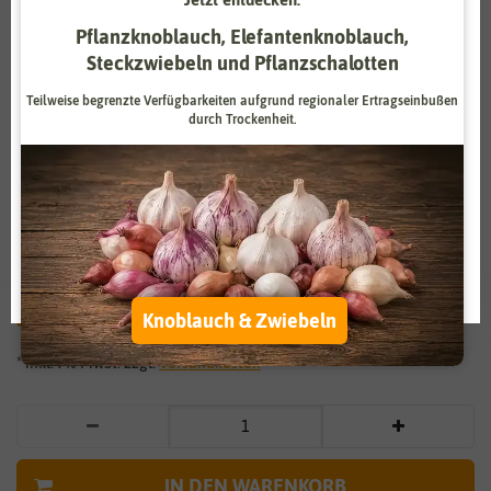
Zahlungsdienstleister
Marketing
Pflanzknoblauch, Elefantenknoblauch,
Steckzwiebeln und Pflanzschalotten
Externe Medien
Funktional
Teilweise begrenzte Verfügbarkeiten aufgrund regionaler Ertragseinbußen
durch Trockenheit.
Weitere Einstellungen
Vergrößern durch berühren
Alle akzeptieren
Sanddorn (Regionale Sorte Ostsee)
Alle ablehnen
(100 Tütchen)
Auswahl akzeptieren
49,00 €
*
Knoblauch & Zwiebeln
* inkl. 7% MwSt. zzgl.
Versandkosten
IN DEN WARENKORB