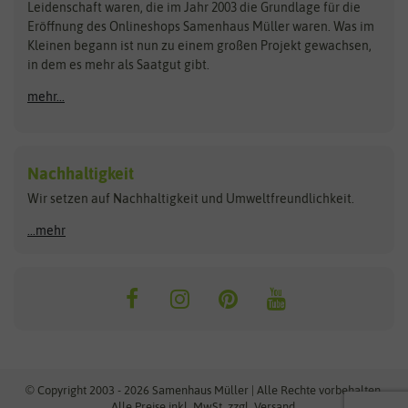
Kataloge
Leidenschaft waren, die im Jahr 2003 die Grundlage für die
Blumicorn
Fertil
Schnäppchen
Eröffnung des Onlineshops Samenhaus Müller waren. Was im
Kleinen begann ist nun zu einem großen Projekt gewachsen,
Bûten Birds
Flora Elite
Anzucht & Gartenzubehör
in dem es mehr als Saatgut gibt.
Bûten Home
Flora Elite Blumenzwiebeln
mehr...
Anzuchtschalen
Buzzy Seeds
Flora Fantastica
Anzuchttöpfe
Buzzy Gifts
Florex
Folien, Vliese und Netze
Growblocks, Erde & Dünger
Carl Pabst
Nachhaltigkeit
Heizmatte & Heizkabel
Wir setzen auf Nachhaltigkeit und Umweltfreundlichkeit.
Florissa
Hortitops
Kokos-Quelltabletten
Zimmergewächshaus
Flortis
Jansen Zaden
...mehr
FLORTUS
Jiffy
Gemüsesamen
Franchi Sementi
JUB Holland
Bohnen & Erbsen
Frankonia Samen
Kent & Stowe
Gurkensamen
Kohlsamen
Garland
Kiepenkerl
Kürbissamen
Gardissimo
kixx
Lauchsamen
© Copyright 2003 - 2026 Samenhaus Müller | Alle Rechte vorbehalten.
Maissamen
Alle Preise inkl. MwSt. zzgl. Versand.