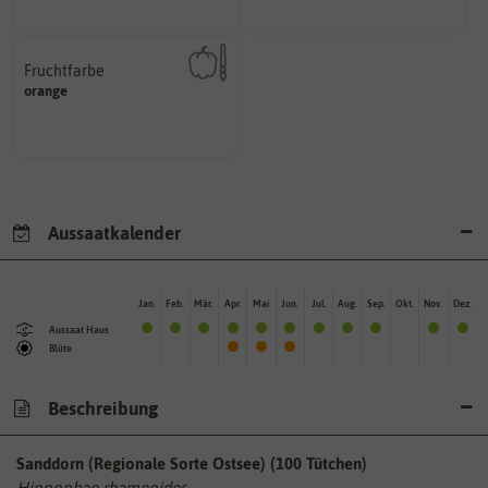
Fruchtfarbe
hat.
orange
sie nach dem Reifungsprozess
Die Farbe der reifen Frucht, die
Aussaatkalender
Jan.
Feb.
Mär.
Apr.
Mai
Jun.
Jul.
Aug.
Sep.
Okt.
Nov.
Dez.
Aussaat Haus
Blüte
Beschreibung
Sanddorn (Regionale Sorte Ostsee) (100 Tütchen)
Hippophae rhamnoides