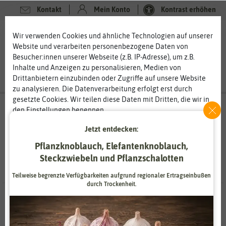
Kontakt
Mein Konto
Kontrast erhöhen
Filter
0
0
Wir verwenden Cookies und ähnliche Technologien auf unserer
Website und verarbeiten personenbezogene Daten von
Besucher:innen unserer Webseite (z.B. IP-Adresse), um z.B.
Inhalte und Anzeigen zu personalisieren, Medien von
Drittanbietern einzubinden oder Zugriffe auf unsere Website
zu analysieren. Die Datenverarbeitung erfolgt erst durch
gesetzte Cookies. Wir teilen diese Daten mit Dritten, die wir in
Suchergebnisse für
phlox
(
4
Treffer)
den Einstellungen benennen.
Die Datenverarbeitung kann mit Einwilligung oder aufgrund
Jetzt entdecken:
eines berechtigten Interesses erfolgen. Die Zustimmung kann
erteilt oder abgelehnt werden. Es besteht das Recht, nicht
Pflanzknoblauch, Elefantenknoblauch,
einzuwilligen und die Einwilligung zu einem späteren
Steckzwiebeln und Pflanzschalotten
Zeitpunkt zu ändern oder zu widerrufen. Weitere
Informationen zur Verwendung personenbezogener Daten und
Teilweise begrenzte Verfügbarkeiten aufgrund regionaler Ertragseinbußen
den Diensten erklären wir in unserer
Daten­schutz­erklärung
.
durch Trockenheit.
4 Ergebnisse
gefunden
Essenziell
Statistik