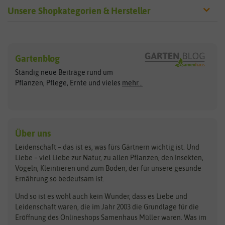
Unsere Shopkategorien & Hersteller
Sämereien
Hersteller
Blumensamen
Gartenblog
Exotische Samen
Arche Noah
Clever Pots
Ständig neue Beiträge rund um
Gemüsesamen
ASB Greenworld
COMPO
Pflanzen, Pflege, Ernte und vieles
mehr...
Gründünger
Keimsprossen
Austrosaat
Culinaris
Kiloware
baza
De Bolster Bio-Samen
Kleintiersaaten
Kräutersamen
Benary
Dobar
Über uns
Loretta-Rasen
Bingenheimer Saatgut
Dürr-Samen
Leidenschaft – das ist es, was fürs Gärtnern wichtig ist. Und
Obstsamen
Liebe – viel Liebe zur Natur, zu allen Pflanzen, den Insekten,
Pilzbrut
BioBalu
elho
Vögeln, Kleintieren und zum Boden, der für unsere gesunde
Rasensamen
Ernährung so bedeutsam ist.
Bionana
Eschenfelder
Steckzwiebeln
Zimmer & Kübelpflanzen
Und so ist es wohl auch kein Wunder, dass es Liebe und
BIOWOL
Feldsaaten Freudenberger
Kataloge
Leidenschaft waren, die im Jahr 2003 die Grundlage für die
Blumicorn
Fertil
Schnäppchen
Eröffnung des Onlineshops Samenhaus Müller waren. Was im