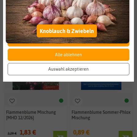
Zahlungsdienstleister
Marketing
-20%
Externe Medien
Funktional
Weitere Einstellungen
Knoblauch & Zwiebeln
Alle akzeptieren
Alle ablehnen
Auswahl akzeptieren
Flammenblume Mischung
Flammenblume Sommer-Phlox
[MHD 12/2026]
Mischung
1,83 €
0,89 €
2,29 €