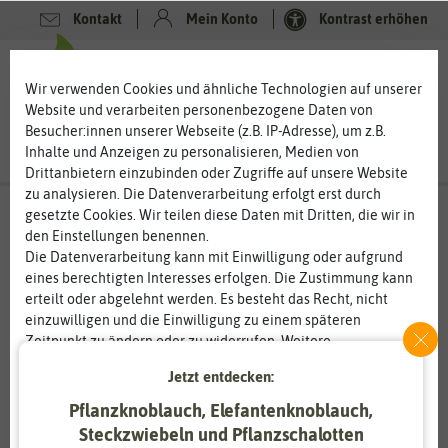
Kontakt
Mein Konto
Kontrast erhöhen
0
0
Wir verwenden Cookies und ähnliche Technologien auf unserer
Website und verarbeiten personenbezogene Daten von
Besucher:innen unserer Webseite (z.B. IP-Adresse), um z.B.
Inhalte und Anzeigen zu personalisieren, Medien von
Drittanbietern einzubinden oder Zugriffe auf unsere Website
zu analysieren. Die Datenverarbeitung erfolgt erst durch
gesetzte Cookies. Wir teilen diese Daten mit Dritten, die wir in
den Einstellungen benennen.
Die Datenverarbeitung kann mit Einwilligung oder aufgrund
eines berechtigten Interesses erfolgen. Die Zustimmung kann
erteilt oder abgelehnt werden. Es besteht das Recht, nicht
einzuwilligen und die Einwilligung zu einem späteren
Zeitpunkt zu ändern oder zu widerrufen. Weitere
Informationen zur Verwendung personenbezogener Daten und
Jetzt entdecken:
den Diensten erklären wir in unserer
Daten­schutz­erklärung
.
Pflanzknoblauch, Elefantenknoblauch,
Steckzwiebeln und Pflanzschalotten
Essenziell
Statistik