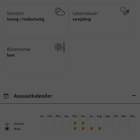
Standort
Lebensdauer
sonnig, vollsonnig)
mehrjährig.
Sonnig / Halbschattig
zweijährig
Pflanze? (schattig, halbschattig,
einjährig, zweijährig oder
Wie viel Licht benötigt die
Pflanzen werden kategorisiert in:
Blütenfarbe
bunt
Kann auch mehrfarbig sein.
Wie ist die Blüte eingefärbt?
Aussaatkalender
Jan.
Feb.
Mär.
Apr.
Mai
Jun.
Jul.
Aug.
Sep.
Okt.
Nov.
Dez.
Aussaat
Blüte