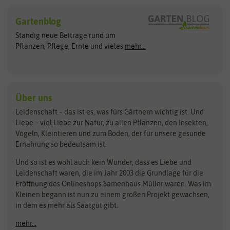
Hersteller
Blumensamen
Gartenblog
Exotische Samen
Arche Noah
Clever Pots
Ständig neue Beiträge rund um
Gemüsesamen
ASB Greenworld
COMPO
Pflanzen, Pflege, Ernte und vieles
mehr...
Gründünger
Keimsprossen
Austrosaat
Culinaris
Kiloware
baza
De Bolster Bio-Samen
Kleintiersaaten
Kräutersamen
Benary
Dobar
Über uns
Loretta-Rasen
Bingenheimer Saatgut
Dürr-Samen
Leidenschaft – das ist es, was fürs Gärtnern wichtig ist. Und
Obstsamen
Liebe – viel Liebe zur Natur, zu allen Pflanzen, den Insekten,
Pilzbrut
BioBalu
elho
Vögeln, Kleintieren und zum Boden, der für unsere gesunde
Rasensamen
Ernährung so bedeutsam ist.
Bionana
Eschenfelder
Steckzwiebeln
Zimmer & Kübelpflanzen
Und so ist es wohl auch kein Wunder, dass es Liebe und
BIOWOL
Feldsaaten Freudenberger
Kataloge
Leidenschaft waren, die im Jahr 2003 die Grundlage für die
Blumicorn
Fertil
Schnäppchen
Eröffnung des Onlineshops Samenhaus Müller waren. Was im
Kleinen begann ist nun zu einem großen Projekt gewachsen,
Bûten Birds
Flora Elite
Anzucht & Gartenzubehör
in dem es mehr als Saatgut gibt.
Bûten Home
Flora Elite Blumenzwiebeln
mehr...
Anzuchtschalen
Buzzy Seeds
Flora Fantastica